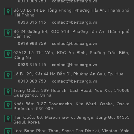
0919 968 759
contact@bestcargo.vn
Số 30 Lô 14 Lê Hồng Phong, Phường Hải An, Thành phố
Hải Phòng
0936 315 115
contact@bestcargo.vn
Số 24 đường B4, KDC 91B, Phường Tân An, Thành phố
Cần Thơ
0919 968 759
contact@bestcargo.vn
02A12 Lê Thị Vân, KDC An Bình, Phường Trấn Biên,
Đồng Nai
0936 315 115
contact@bestcargo.vn
Lô B1.29, Kiệt 44 Hồ Đắc Di, Phường An Cựu, Tp. Huế
0919 968 759
contact@bestcargo.vn
Trung Quốc: 369 Huanshi East Road, Yue Xiu, 510068
Guangzhou, China
Nhật Bản: 3-27 Doyamacho, Kita Ward, Osaka, Osaka
Prefecture 530-009
Hàn Quốc: 86, Mareunnae-ro, Jung-gu, Jung-Gu, 04555
Seoul, Korea
Lào: Bane Phon Than, Sayse Tha District, Vientan (Asia