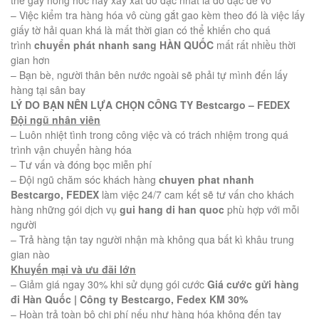
thể gây hỏng hóc hay xây xát đồ đạc nhất là đồ đạc dễ vỡ
– Việc kiểm tra hàng hóa vô cùng gắt gao kèm theo đó là việc lấy
giấy tờ hải quan khá là mất thời gian có thể khiến cho quá
trình
chuyển phát nhanh sang HÀN QUỐC
mất rất nhiều thời
gian hơn
– Bạn bè, người thân bên nước ngoài sẽ phải tự mình đến lấy
hàng tại sân bay
LÝ DO BẠN NÊN LỰA CHỌN CÔNG TY Bestcargo – FEDEX
Đội ngũ nhân viên
– Luôn nhiệt tình trong công việc và có trách nhiệm trong quá
trình vận chuyển hàng hóa
– Tư vấn và đóng bọc miễn phí
– Đội ngũ chăm sóc khách hàng
chuyen phat nhanh
Bestcargo, FEDEX
làm việc 24/7 cam kết sẽ tư vấn cho khách
hàng những gói dịch vụ
gui hang di han quoc
phù hợp với mỗi
người
– Trả hàng tận tay người nhận mà không qua bất kì khâu trung
gian nào
Khuyến mại và ưu đãi lớn
– Giảm giá ngay 30% khi sử dụng gói cước
Giá cước gửi hàng
đi Hàn Quốc | Công ty Bestcargo, Fedex KM 30%
– Hoàn trả toàn bộ chi phí nếu như hàng hóa không đến tay