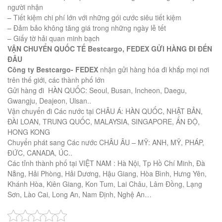
người nhận
– Tiết kiệm chi phí lớn với những gói cước siêu tiết kiệm
– Đảm bảo không tăng giá trong những ngày lễ tết
– Giấy tờ hải quan minh bạch
VẬN CHUYỂN QUỐC TẾ Bestcargo, FEDEX GỬI HÀNG ĐI ĐẾN
ĐÂU
Công ty Bestcargo- FEDEX
nhận gửi hàng hóa đi khắp mọi nơi
trên thế giới, các thành phố lớn
Gửi hàng đi HÀN QUỐC: Seoul, Busan, Incheon, Daegu,
Gwangju, Deajeon, Ulsan..
Vận chuyển đi Các nước tại CHÂU Á: HÀN QUỐC, NHẬT BẢN,
ĐÀI LOAN, TRUNG QUỐC, MALAYSIA, SINGAPORE, ẤN ĐỘ,
HONG KONG
Chuyển phát sang Các nước CHÂU ÂU – MỸ: ANH, MỸ, PHÁP,
ĐỨC, CANADA, ÚC..
Các tỉnh thành phố tại VIỆT NAM : Hà Nội, Tp Hồ Chí Minh, Đà
Nẵng, Hải Phòng, Hải Dương, Hậu Giang, Hòa Bình, Hưng Yên,
Khánh Hòa, Kiên Giang, Kon Tum, Lai Châu, Lâm Đồng, Lạng
Sơn, Lào Cai, Long An, Nam Định, Nghệ An…