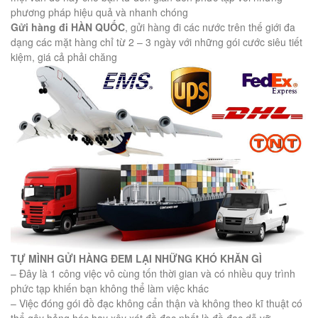
phương pháp hiệu quả và nhanh chóng
Gửi hàng đi HÀN QUỐC
, gửi hàng đi các nước trên thế giới đa
dạng các mặt hàng chỉ từ 2 – 3 ngày với những gói cước siêu tiết
kiệm, giá cả phải chăng
TỰ MÌNH GỬI HÀNG ĐEM LẠI NHỮNG KHÓ KHĂN GÌ
– Đây là 1 công việc vô cùng tốn thời gian và có nhiều quy trình
phức tạp khiến bạn không thể làm việc khác
– Việc đóng gói đồ đạc không cẩn thận và không theo kĩ thuật có