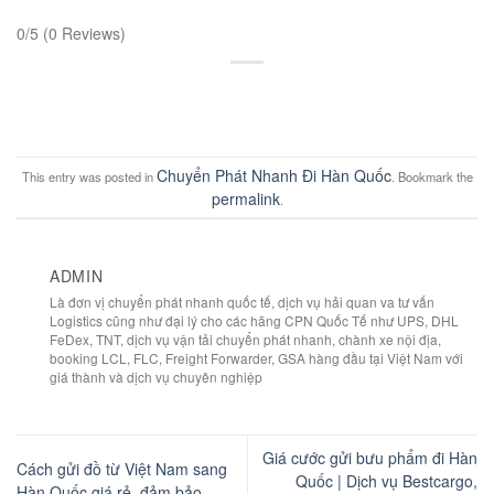
0/5
(0 Reviews)
Chuyển Phát Nhanh Đi Hàn Quốc
This entry was posted in
. Bookmark the
permalink
.
ADMIN
Là đơn vị chuyển phát nhanh quốc tế, dịch vụ hải quan va tư vấn
Logistics cũng như đại lý cho các hãng CPN Quốc Tế như UPS, DHL
FeDex, TNT, dịch vụ vận tải chuyển phát nhanh, chành xe nội địa,
booking LCL, FLC, Freight Forwarder, GSA hàng đầu tại Việt Nam với
giá thành và dịch vụ chuyên nghiệp
Giá cước gửi bưu phẩm đi Hàn
Cách gửi đồ từ Việt Nam sang
Quốc | Dịch vụ Bestcargo,
Hàn Quốc giá rẻ, đảm bảo