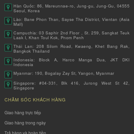
Hàn Quốc: 86, Mareunnae-ro, Jung-gu, Jung-Gu, 04555
Seoul, Korea
Lào: Bane Phon Than, Sayse Tha District, Vientan (Asia
Mall)
Campuchia: 03 Saphir 2nd Floor , St. 259, Sangkat Teuk
Laak I, Khan Toul Kok, Pnom Penh
Thái Lan: 208 Silom Road, Kwaeng, Khet Bang Rak,
Bangkok Thailand
Indonesia: Block A, Harco Manga Dua, JKT DKI
Indonesia
Myanmar: 190, Bogalay Zay St, Yangon, Myanmar
Singapore: #04-331, Blk 416, Jurong West St 42,
Singapore
CHĂM SÓC KHÁCH HÀNG
Giao hàng trực tiếp
Giao hàng trong ngày
Trả hàng và hoàn tiền