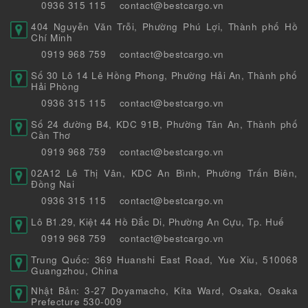
0936 315 115
contact@bestcargo.vn
404 Nguyễn Văn Trỗi, Phường Phú Lợi, Thành phố Hồ
Chí Minh
0919 968 759
contact@bestcargo.vn
Số 30 Lô 14 Lê Hồng Phong, Phường Hải An, Thành phố
Hải Phòng
0936 315 115
contact@bestcargo.vn
Số 24 đường B4, KDC 91B, Phường Tân An, Thành phố
Cần Thơ
0919 968 759
contact@bestcargo.vn
02A12 Lê Thị Vân, KDC An Bình, Phường Trấn Biên,
Đồng Nai
0936 315 115
contact@bestcargo.vn
Lô B1.29, Kiệt 44 Hồ Đắc Di, Phường An Cựu, Tp. Huế
0919 968 759
contact@bestcargo.vn
Trung Quốc: 369 Huanshi East Road, Yue Xiu, 510068
Guangzhou, China
Nhật Bản: 3-27 Doyamacho, Kita Ward, Osaka, Osaka
Prefecture 530-009