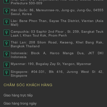
Prefecture 530-009
Hàn Quốc: 86, Mareunnae-ro, Jung-gu, Jung-Gu, 04555
Seoul, Korea
Lào: Bane Phon Than, Sayse Tha District, Vientan (Asia
Mall)
Campuchia: 03 Saphir 2nd Floor , St. 259, Sangkat Teuk
Laak I, Khan Toul Kok, Pnom Penh
Thái Lan: 208 Silom Road, Kwaeng, Khet Bang Rak,
Bangkok Thailand
Indonesia: Block A, Harco Manga Dua, JKT DKI
Indonesia
Myanmar: 190, Bogalay Zay St, Yangon, Myanmar
Singapore: #04-331, Blk 416, Jurong West St 42,
Singapore
CHĂM SÓC KHÁCH HÀNG
Giao hàng trực tiếp
Giao hàng trong ngày