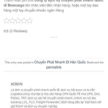
Thanh toán phí cho
công ty dịch vụ chuyển phát nhanh Quốc
tế Bestcargo
khi nhân viên đến nhận hàng, hoặc một tay dao
hàng một tay chuyển khoản ngân Hàng
0/5
(0 Reviews)
Chuyển Phát Nhanh Đi Hàn Quốc
This entry was posted in
. Bookmark the
permalink
.
ADMIN
Là đơn vị chuyển phát nhanh quốc tế, dịch vụ hải quan va tư vấn
Logistics cũng như đại lý cho các hãng CPN Quốc Tế như UPS, DHL
FeDex, TNT, dịch vụ vận tải chuyển phát nhanh, chành xe nội địa,
booking LCL, FLC, Freight Forwarder, GSA hàng đầu tại Việt Nam với
giá thành và dịch vụ chuyên nghiệp