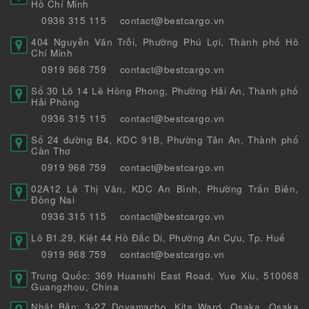
Hồ Chí Minh
0936 315 115
contact@bestcargo.vn
404 Nguyễn Văn Trỗi, Phường Phú Lợi, Thành phố Hồ
Chí Minh
0919 968 759
contact@bestcargo.vn
Số 30 Lô 14 Lê Hồng Phong, Phường Hải An, Thành phố
Hải Phòng
0936 315 115
contact@bestcargo.vn
Số 24 đường B4, KDC 91B, Phường Tân An, Thành phố
Cần Thơ
0919 968 759
contact@bestcargo.vn
02A12 Lê Thị Vân, KDC An Bình, Phường Trấn Biên,
Đồng Nai
0936 315 115
contact@bestcargo.vn
Lô B1.29, Kiệt 44 Hồ Đắc Di, Phường An Cựu, Tp. Huế
0919 968 759
contact@bestcargo.vn
Trung Quốc: 369 Huanshi East Road, Yue Xiu, 510068
Guangzhou, China
Nhật Bản: 3-27 Doyamacho, Kita Ward, Osaka, Osaka