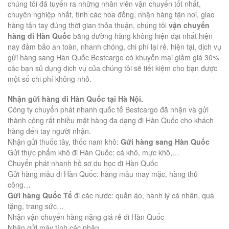
chúng tôi đã tuyển ra những nhân viên vận chuyển tốt nhất,
chuyên nghiệp nhất, tính các hòa đồng, nhận hàng tận nơi, giao
hàng tận tay đúng thời gian thỏa thuận, chúng tôi
vận chuyển
hàng đi Hàn Quốc
bằng đường hàng không hiện đại nhất hiện
nay đảm bảo an toàn, nhanh chóng, chi phí lại rẻ. hiện tại, dịch vụ
gửi hàng sang Hàn Quốc Bestcargo có khuyễn mại giảm giá 30%
các bạn sủ dụng dịch vụ của chúng tôi sẽ tiết kiệm cho bạn được
một số chi phí không nhỏ.
Nhận gửi hàng đi Hàn Quốc tại Hà Nội.
Công ty chuyển phát nhanh quốc tế Bestcargo đã nhận và gửi
thành công rất nhiều mặt hàng đa dạng đi Hàn Quốc cho khách
hàng đến tay người nhận.
Nhận gửi thuốc tây, thốc nam khô:
Gửi hàng sang Hàn Quốc
Gửi thực phẩm khô đi Hàn Quốc: cá khô, mực khô,…
Chuyển phát nhanh hồ sơ du học đi Hàn Quốc
Gửi hàng mẫu đi Hàn Quốc: hàng mẫu may mặc, hàng thủ
công…
Gửi hàng Quốc Tế
đi các nước: quần áo, hành lý cá nhân, quà
tặng, trang sức…
Nhận vận chuyển hàng nặng giá rẻ đi Hàn Quốc
Nhận gửi máy tính các nhân