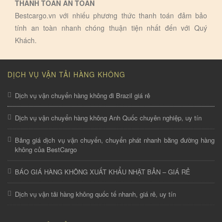
THANH TOÁN AN TOÀN
Bestcargo.vn với nhiếu phương thức thanh toán đảm bảo
tính an toàn nhanh chóng thuận tiện nhất đến với Quý
Khách.
DỊCH VỤ VẬN TẢI HÀNG KHÔNG
Dịch vụ vận chuyển hàng không đi Brazil giá rẻ
Dịch vụ vận chuyển hàng không Anh Quốc chuyên nghiệp, uy tín
Bảng giá dịch vụ vận chuyển, chuyển phát nhanh bằng đường hàng
không của BestCargo
BÁO GIÁ HÀNG KHÔNG XUẤT KHẨU NHẬT BẢN – GIÁ RẺ
Dịch vụ vận tải hàng không quốc tế nhanh, giá rẻ, uy tín