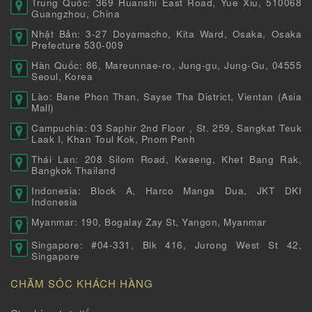
Trung Quốc: 369 Huanshi East Road, Yue Xiu, 510068
Guangzhou, China
Nhật Bản: 3-27 Doyamacho, Kita Ward, Osaka, Osaka
Prefecture 530-009
Hàn Quốc: 86, Mareunnae-ro, Jung-gu, Jung-Gu, 04555
Seoul, Korea
Lào: Bane Phon Than, Sayse Tha District, Vientan (Asia
Mall)
Campuchia: 03 Saphir 2nd Floor , St. 259, Sangkat Teuk
Laak I, Khan Toul Kok, Pnom Penh
Thái Lan: 208 Silom Road, Kwaeng, Khet Bang Rak,
Bangkok Thailand
Indonesia: Block A, Harco Manga Dua, JKT DKI
Indonesia
Myanmar: 190, Bogalay Zay St, Yangon, Myanmar
Singapore: #04-331, Blk 416, Jurong West St 42,
Singapore
CHĂM SÓC KHÁCH HÀNG