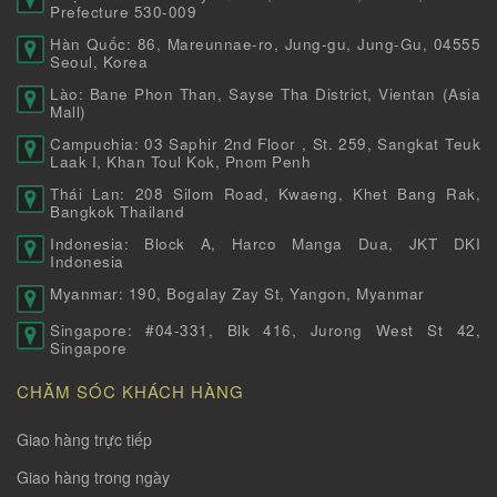
Prefecture 530-009
Hàn Quốc: 86, Mareunnae-ro, Jung-gu, Jung-Gu, 04555
Seoul, Korea
Lào: Bane Phon Than, Sayse Tha District, Vientan (Asia
Mall)
Campuchia: 03 Saphir 2nd Floor , St. 259, Sangkat Teuk
Laak I, Khan Toul Kok, Pnom Penh
Thái Lan: 208 Silom Road, Kwaeng, Khet Bang Rak,
Bangkok Thailand
Indonesia: Block A, Harco Manga Dua, JKT DKI
Indonesia
Myanmar: 190, Bogalay Zay St, Yangon, Myanmar
Singapore: #04-331, Blk 416, Jurong West St 42,
Singapore
CHĂM SÓC KHÁCH HÀNG
Giao hàng trực tiếp
Giao hàng trong ngày