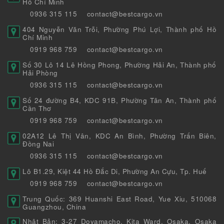
Hồ Chí Minh
0936 315 115
contact@bestcargo.vn
404 Nguyễn Văn Trỗi, Phường Phú Lợi, Thành phố Hồ
Chí Minh
0919 968 759
contact@bestcargo.vn
Số 30 Lô 14 Lê Hồng Phong, Phường Hải An, Thành phố
Hải Phòng
0936 315 115
contact@bestcargo.vn
Số 24 đường B4, KDC 91B, Phường Tân An, Thành phố
Cần Thơ
0919 968 759
contact@bestcargo.vn
02A12 Lê Thị Vân, KDC An Bình, Phường Trấn Biên,
Đồng Nai
0936 315 115
contact@bestcargo.vn
Lô B1.29, Kiệt 44 Hồ Đắc Di, Phường An Cựu, Tp. Huế
0919 968 759
contact@bestcargo.vn
Trung Quốc: 369 Huanshi East Road, Yue Xiu, 510068
Guangzhou, China
Nhật Bản: 3-27 Doyamacho, Kita Ward, Osaka, Osaka