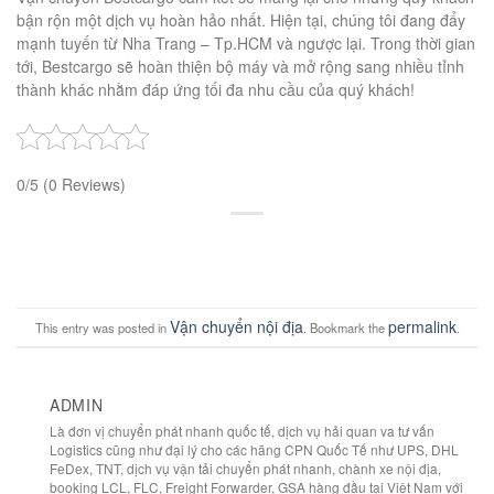
bận rộn một dịch vụ hoàn hảo nhất. Hiện tại, chúng tôi đang đẩy
mạnh tuyến từ Nha Trang – Tp.HCM và ngược lại. Trong thời gian
tới, Bestcargo sẽ hoàn thiện bộ máy và mở rộng sang nhiều tỉnh
thành khác nhằm đáp ứng tối đa nhu cầu của quý khách!
0/5
(0 Reviews)
Vận chuyển nội địa
permalink
This entry was posted in
. Bookmark the
.
ADMIN
Là đơn vị chuyển phát nhanh quốc tế, dịch vụ hải quan va tư vấn
Logistics cũng như đại lý cho các hãng CPN Quốc Tế như UPS, DHL
FeDex, TNT, dịch vụ vận tải chuyển phát nhanh, chành xe nội địa,
booking LCL, FLC, Freight Forwarder, GSA hàng đầu tại Việt Nam với