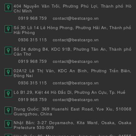
404 Nguyễn Văn Trỗi, Phường Phú Lợi, Thành phố Hồ
Chí Minh
0919 968 759
contact@bestcargo.vn
Số 30 Lô 14 Lê Hồng Phong, Phường Hải An, Thành phố
Hải Phòng
0936 315 115
contact@bestcargo.vn
Số 24 đường B4, KDC 91B, Phường Tân An, Thành phố
Cần Thơ
0919 968 759
contact@bestcargo.vn
02A12 Lê Thị Vân, KDC An Bình, Phường Trấn Biên,
Đồng Nai
0936 315 115
contact@bestcargo.vn
Lô B1.29, Kiệt 44 Hồ Đắc Di, Phường An Cựu, Tp. Huế
0919 968 759
contact@bestcargo.vn
Trung Quốc: 369 Huanshi East Road, Yue Xiu, 510068
Guangzhou, China
Nhật Bản: 3-27 Doyamacho, Kita Ward, Osaka, Osaka
Prefecture 530-009