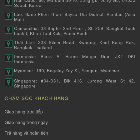
Hàn Quốc: 86, Mareunnae-ro, Jung-gu, Jung-Gu, 04555
Seoul, Korea
Lào: Bane Phon Than, Sayse Tha District, Vientan (Asia
Mall)
Campuchia: 03 Saphir 2nd Floor , St. 259, Sangkat Teuk
Laak I, Khan Toul Kok, Pnom Penh
Thái Lan: 208 Silom Road, Kwaeng, Khet Bang Rak,
Bangkok Thailand
Indonesia: Block A, Harco Manga Dua, JKT DKI
Indonesia
Myanmar: 190, Bogalay Zay St, Yangon, Myanmar
Singapore: #04-331, Blk 416, Jurong West St 42,
Singapore
CHĂM SÓC KHÁCH HÀNG
Giao hàng trực tiếp
Giao hàng trong ngày
Trả hàng và hoàn tiền