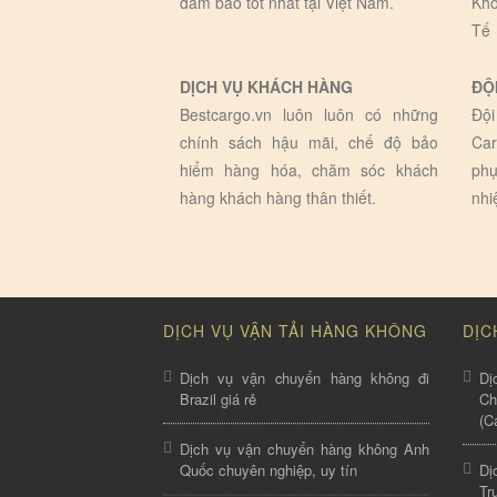
đảm bảo tôt nhất tại Việt Nam.
Kho
Tế
DỊCH VỤ KHÁCH HÀNG
ĐỘ
Bestcargo.vn luôn luôn có những
Đội
chính sách hậu mãi, chế độ bảo
Car
hiểm hàng hóa, chăm sóc khách
phụ
hàng khách hàng thân thiết.
nhi
DỊCH VỤ VẬN TẢI HÀNG KHÔNG
DỊC
Dịch vụ vận chuyển hàng không đi
Dị
Brazil giá rẻ
C
(C
Dịch vụ vận chuyển hàng không Anh
Quốc chuyên nghiệp, uy tín
Dị
Tr