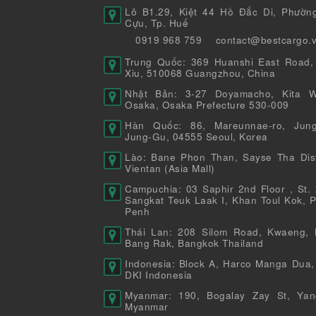
Lô B1.29, Kiệt 44 Hồ Đắc Di, Phườn
Cựu, Tp. Huế
0919 968 759
contact@bestcargo.
Trung Quốc: 369 Huanshi East Road,
Xiu, 510068 Guangzhou, China
Nhật Bản: 3-27 Doyamacho, Kita W
Osaka, Osaka Prefecture 530-009
Hàn Quốc: 86, Mareunnae-ro, Jung
Jung-Gu, 04555 Seoul, Korea
Lào: Bane Phon Than, Sayse Tha Distr
Vientan (Asia Mall)
Campuchia: 03 Saphir 2nd Floor , St. 
Sangkat Teuk Laak I, Khan Toul Kok, 
Penh
Thái Lan: 208 Silom Road, Kwaeng, 
Bang Rak, Bangkok Thailand
Indonesia: Block A, Harco Manga Dua,
DKI Indonesia
Myanmar: 190, Bogalay Zay St, Yan
Myanmar