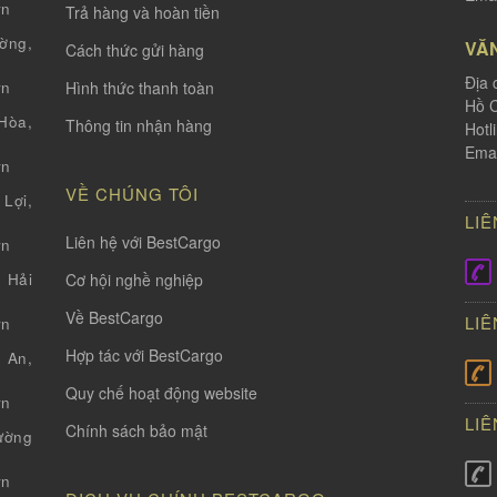
vn
Trả hàng và hoàn tiền
ờng,
VĂ
Cách thức gửi hàng
Địa 
Hình thức thanh toàn
vn
Hồ C
òa,
Thông tin nhận hàng
Hotl
Emai
vn
VỀ CHÚNG TÔI
Lợi,
LIÊ
Liên hệ với BestCargo
vn
Cơ hội nghề nghiệp
 Hải
Về BestCargo
LIÊ
vn
Hợp tác với BestCargo
 An,
Quy chế hoạt động website
vn
LIÊ
Chính sách bảo mật
ường
vn