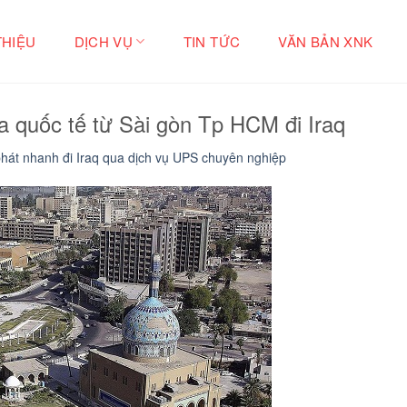
THIỆU
DỊCH VỤ
TIN TỨC
VĂN BẢN XNK
a quốc tế từ Sài gòn Tp HCM đi Iraq
hát nhanh đi Iraq qua dịch vụ UPS chuyên nghiệp