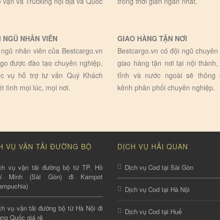
 vận và Trucking nội địa và Quốc
trong thời gian ngắn nhất.
I NGŨ NHÂN VIÊN
GIAO HÀNG TẬN NƠI
 ngũ nhân viên của Bestcargo.vn
Bestcargo.vn có đội ngũ chuyên 
go được đào tạo chuyên nghiệp,
giao hàng tận nơi tại nội thành,
c vụ hỗ trợ tư vấn Quý Khách
tỉnh và nước ngoài sẽ thông
ệt tình mọi lúc, mọi nơi.
kênh phân phối chuyên nghiệp.
H VỤ VẬN TẢI ĐƯỜNG BỘ
DỊCH VỤ HẢI QUAN
ch vụ vận tải đường bộ từ TP. Hồ
Dịch vụ Cod tại Sài Gòn
hí Minh (Sài Gòn) đi Kampot
ampuchia)
Dịch vụ Cod tại Hà Nội
ch vụ vận tải đường bộ từ Hà Nội đi
Dịch vụ Cod tại Huế
ung Quốc giá rẻ