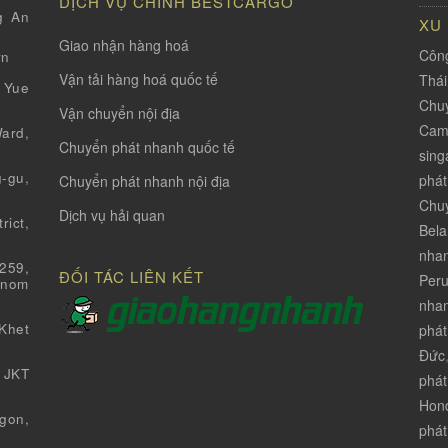
DỊCH VỤ CHÍNH BESTCARGO
g An
XU
Giao nhận hàng hoá
Công
vn
Vận tải hàng hoá quốc tế
Thá
 Yue
Chuy
Vận chuyển nội địa
Cam
ard,
Chuyển phát nhanh quốc tế
sing
-gu,
phát
Chuyển phát nhanh nội địa
Chuy
Dịch vụ hải quan
ict,
Bela
nha
259,
ĐỐI TÁC LIÊN KẾT
Per
Pnom
nhan
Khet
phát
Đức
 JKT
phát
Hon
gon,
phát