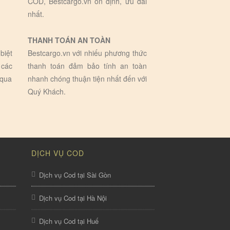
COD, Bestcargo.vn ổn định, ưu đãi
nhất.
THANH TOÁN AN TOÀN
biệt
Bestcargo.vn với nhiếu phương thức
 các
thanh toán đảm bảo tính an toàn
 qua
nhanh chóng thuận tiện nhất đến với
Quý Khách.
DỊCH VỤ COD
Dịch vụ Cod tại Sài Gòn
Dịch vụ Cod tại Hà Nội
Dịch vụ Cod tại Huế