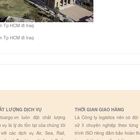
òn Tp HCM đi Iraq
òn Tp HCM đi Iraq
ẤT LƯỢNG DỊCH VỤ
THỜI GIAN GIAO HÀNG
tcargo.vn luôn đặt chất lượng
Là Công ty logistics nên có đội
h vụ là lý do tồn tại của chúng tôi
xử lí chuyên nghiệp theo từng
 với các dịch vụ Air, Sea, Rail,
trình ISO riêng đảm bảo hoàn t