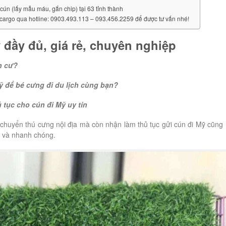
i cún (lấy mẫu máu, gắn chip) tại 63 tỉnh thành
stcargo qua hotline: 0903.493.113 – 093.456.2259 để được tư vấn nhé!
 đầy đủ, giá rẻ, chuyên nghiệp
h cư?
Mỹ để bé cưng đi du lịch cùng bạn?
tục cho cún đi Mỹ uy tín
 chuyển thú cưng nội địa mà còn nhận làm thủ tục gửi cún đi Mỹ cũng
n và nhanh chóng.