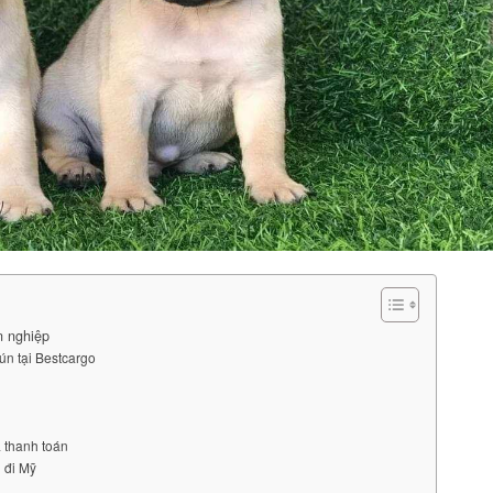
n nghiệp
cún tại Bestcargo
à thanh toán
n đi Mỹ