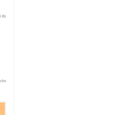
i đó
 cho