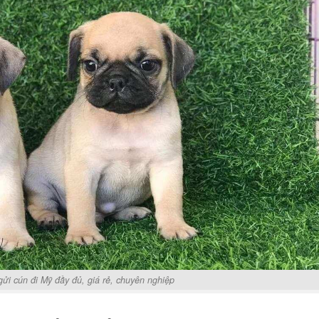
gửi cún đi Mỹ đầy đủ, giá rẻ, chuyên nghiệp