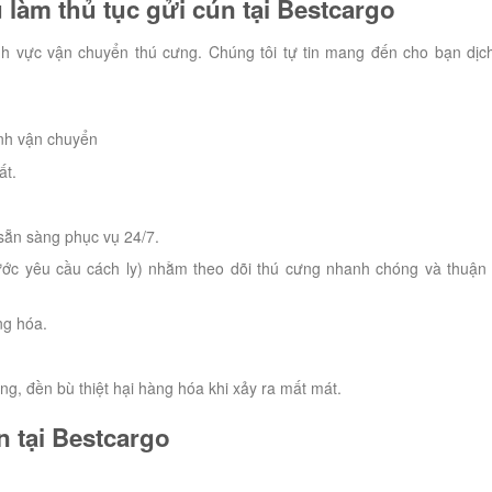
 làm thủ tục gửi cún tại Bestcargo
nh vực vận chuyển thú cưng. Chúng tôi tự tin mang đến cho bạn dịc
ình vận chuyển
ất.
 sẵn sàng phục vụ 24/7.
ước yêu cầu cách ly) nhằm theo dõi thú cưng nhanh chóng và thuận 
ng hóa.
ng, đền bù thiệt hại hàng hóa khi xảy ra mất mát.
n tại Bestcargo