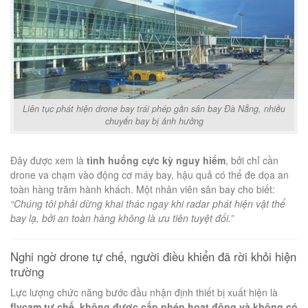
Liên tục phát hiện drone bay trái phép gần sân bay Đà Nẵng, nhiều
chuyến bay bị ảnh hưởng
Đây được xem là
tình huống cực kỳ nguy hiểm
, bởi chỉ cần
drone va chạm vào động cơ máy bay, hậu quả có thể đe dọa an
toàn hàng trăm hành khách. Một nhân viên sân bay cho biết:
“Chúng tôi phải dừng khai thác ngay khi radar phát hiện vật thể
bay lạ, bởi an toàn hàng không là ưu tiên tuyệt đối.”
Nghi ngờ drone tự chế, người điều khiển đã rời khỏi hiện
trường
Lực lượng chức năng bước đầu nhận định thiết bị xuất hiện là
flycam tự chế, không được cấp phép hoạt động và không có