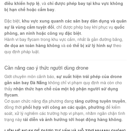
điều khiển hợp lệ
, và
chỉ được phép bay tại khu vực không
bị hạn chế hoặc cấm bay
.
Đặc biệt,
khu vực xung quanh các sân bay dân dụng và quân
sự là vùng cấm tuyệt đối
, chỉ được phép bay khi phục vụ
quốc
phòng, an ninh hoặc công vụ đặc biệt
.
Hành vi bay flycam trong khu vực cấm, nhất là gần đường băng,
đe dọa an toàn hàng không
và
có thể bị xử lý hình sự
theo
quy định pháp luật.
Cần nâng cao ý thức người dùng drone
Giới chuyên môn cảnh báo,
sự xuất hiện trái phép của drone
gần sân bay Đà Nẵng
không chỉ vi phạm quy định mà còn cho
thấy
nhận thức hạn chế của một bộ phận người sử dụng
flycam
.
Cơ quan chức năng địa phương đang
tăng cường tuyên truyền
,
đồng thời
phối hợp với công an các quận, phường
để kiểm
soát, xử lý nghiêm các trường hợp vi phạm, nhằm ngăn chặn tình
trạng này
tái diễn và ảnh hưởng tới hoạt động hàng không
.
LIÊN HỆ NGAY ĐỂ ĐƯỢC TƯ VẤN VÀ HỖ TRỢ NHANH CHÓNG