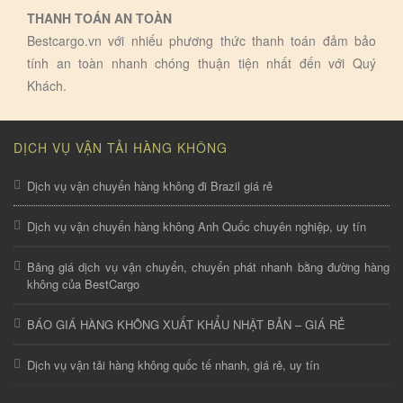
THANH TOÁN AN TOÀN
Bestcargo.vn với nhiếu phương thức thanh toán đảm bảo
tính an toàn nhanh chóng thuận tiện nhất đến với Quý
Khách.
DỊCH VỤ VẬN TẢI HÀNG KHÔNG
Dịch vụ vận chuyển hàng không đi Brazil giá rẻ
Dịch vụ vận chuyển hàng không Anh Quốc chuyên nghiệp, uy tín
Bảng giá dịch vụ vận chuyển, chuyển phát nhanh bằng đường hàng
không của BestCargo
BÁO GIÁ HÀNG KHÔNG XUẤT KHẨU NHẬT BẢN – GIÁ RẺ
Dịch vụ vận tải hàng không quốc tế nhanh, giá rẻ, uy tín