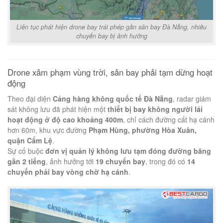
Liên tục phát hiện drone bay trái phép gần sân bay Đà Nẵng, nhiều
chuyến bay bị ảnh hưởng
Drone xâm phạm vùng trời, sân bay phải tạm dừng hoạt
động
Theo đại diện
Cảng hàng không quốc tế Đà Nẵng
, radar giám
sát không lưu đã phát hiện một
thiết bị bay không người lái
hoạt động ở độ cao khoảng 400m
, chỉ cách đường cất hạ cánh
hơn 60m, khu vực đường
Phạm Hùng, phường Hòa Xuân,
quận Cẩm Lệ
.
Sự cố buộc
đơn vị quản lý không lưu tạm đóng đường băng
gần 2 tiếng
, ảnh hưởng tới
19 chuyến bay
, trong đó có
14
chuyến phải bay vòng chờ hạ cánh
.