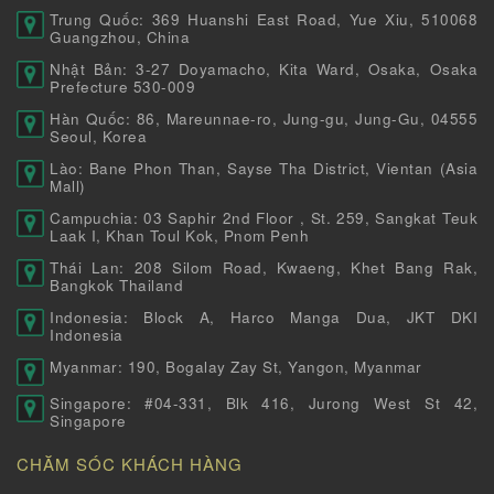
Trung Quốc: 369 Huanshi East Road, Yue Xiu, 510068
Guangzhou, China
Nhật Bản: 3-27 Doyamacho, Kita Ward, Osaka, Osaka
Prefecture 530-009
Hàn Quốc: 86, Mareunnae-ro, Jung-gu, Jung-Gu, 04555
Seoul, Korea
Lào: Bane Phon Than, Sayse Tha District, Vientan (Asia
Mall)
Campuchia: 03 Saphir 2nd Floor , St. 259, Sangkat Teuk
Laak I, Khan Toul Kok, Pnom Penh
Thái Lan: 208 Silom Road, Kwaeng, Khet Bang Rak,
Bangkok Thailand
Indonesia: Block A, Harco Manga Dua, JKT DKI
Indonesia
Myanmar: 190, Bogalay Zay St, Yangon, Myanmar
Singapore: #04-331, Blk 416, Jurong West St 42,
Singapore
CHĂM SÓC KHÁCH HÀNG