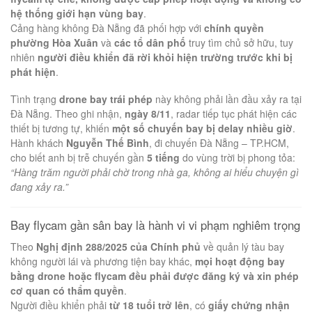
hệ thống giới hạn vùng bay
.
Cảng hàng không Đà Nẵng đã phối hợp với
chính quyền
phường Hòa Xuân
và
các tổ dân phố
truy tìm chủ sở hữu, tuy
nhiên
người điều khiển đã rời khỏi hiện trường trước khi bị
phát hiện
.
Tình trạng
drone bay trái phép
này không phải lần đầu xảy ra tại
Đà Nẵng. Theo ghi nhận,
ngày 8/11
, radar tiếp tục phát hiện các
thiết bị tương tự, khiến
một số chuyến bay bị delay nhiều giờ
.
Hành khách
Nguyễn Thế Bình
, đi chuyến Đà Nẵng – TP.HCM,
cho biết anh bị trễ chuyến gần
5 tiếng
do vùng trời bị phong tỏa:
“Hàng trăm người phải chờ trong nhà ga, không ai hiểu chuyện gì
đang xảy ra.”
Bay flycam gần sân bay là hành vi vi phạm nghiêm trọng
Theo
Nghị định 288/2025 của Chính phủ
về quản lý tàu bay
không người lái và phương tiện bay khác,
mọi hoạt động bay
bằng drone hoặc flycam đều phải được đăng ký và xin phép
cơ quan có thẩm quyền
.
Người điều khiển phải
từ 18 tuổi trở lên
, có
giấy chứng nhận