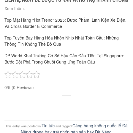
Xem thêm:
Top Mặt Hàng “Hot Trend” 2025: Dược Phẩm, Linh Kiện Xe Điện,
Và Cross-Border E-Commerce
Top Tuyến Bay Hàng Hóa Nhộn Nhịp Nhất Toàn Cầu: Những
Thông Tin Không Thể Bỏ Qua
DP World Khai Trương Cơ Sở Hậu Cần Đầu Tiên Tại Singapore:
Bước Đột Phá Trong Chuỗi Cung Ứng Toàn Cầu
0/5
(0 Reviews)
Tin tức
Cảng hàng không quốc tế Đà
This entry was posted in
and tagged
Nẵng
drone bay trái phép gần sân bay Đà Nẵng
,
.