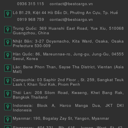
0936 315 115
contact@bestcargo.vn
Lô B1.29, Kiệt 44 Hồ Đắc Di, Phường An Cựu, Tp. Huế
0919 968 759
contact@bestcargo.vn
Trung Quốc: 369 Huanshi East Road, Yue Xiu, 510068
Guangzhou, China
Nhật Bản: 3-27 Doyamacho, Kita Ward, Osaka, Osaka
Prefecture 530-009
Hàn Quốc: 86, Mareunnae-ro, Jung-gu, Jung-Gu, 04555
Seoul, Korea
Lào: Bane Phon Than, Sayse Tha District, Vientan (Asia
Mall)
Campuchia: 03 Saphir 2nd Floor , St. 259, Sangkat Teuk
Laak I, Khan Toul Kok, Pnom Penh
Thái Lan: 208 Silom Road, Kwaeng, Khet Bang Rak,
Bangkok Thailand
Indonesia: Block A, Harco Manga Dua, JKT DKI
Indonesia
Myanmar: 190, Bogalay Zay St, Yangon, Myanmar
Singapore: #04-331, Blk 416, Jurong West St 42,