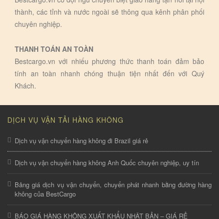
thành, các tỉnh và nước ngoài sẽ thông qua kênh phân phối
chuyên nghiệp.
THANH TOÁN AN TOÀN
Bestcargo.vn với nhiếu phương thức thanh toán đảm bảo
tính an toàn nhanh chóng thuận tiện nhất đến với Quý
Khách.
DỊCH VỤ VẬN TẢI HÀNG KHÔNG
Dịch vụ vận chuyển hàng không đi Brazil giá rẻ
Dịch vụ vận chuyển hàng không Anh Quốc chuyên nghiệp, uy tín
Bảng giá dịch vụ vận chuyển, chuyển phát nhanh bằng đường hàng
không của BestCargo
BÁO GIÁ HÀNG KHÔNG XUẤT KHẨU NHẬT BẢN – GIÁ RẺ