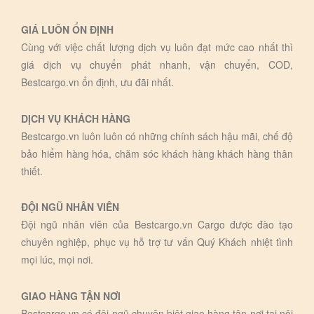
GIÁ LUÔN ỔN ĐỊNH
Cùng với việc chất lượng dịch vụ luôn đạt mức cao nhất thì
giá dịch vụ chuyển phát nhanh, vận chuyển, COD,
Bestcargo.vn ổn định, ưu đãi nhất.
DỊCH VỤ KHÁCH HÀNG
Bestcargo.vn luôn luôn có những chính sách hậu mãi, chế độ
bảo hiểm hàng hóa, chăm sóc khách hàng khách hàng thân
thiết.
ĐỘI NGŨ NHÂN VIÊN
Đội ngũ nhân viên của Bestcargo.vn Cargo được đào tạo
chuyên nghiệp, phục vụ hỗ trợ tư vấn Quý Khách nhiệt tình
mọi lúc, mọi nơi.
GIAO HÀNG TẬN NƠI
Bestcargo.vn có đội ngũ chuyên biệt giao hàng tận nơi tại nội