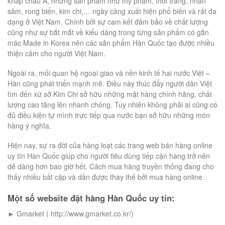
khắp châu Á, những sản phẩm như mỹ phẩm, thời trang, nhân
sâm, rong biển, kim chi,… ngày càng xuất hiện phổ biến và rất đa
dạng ở Việt Nam. Chính bởi sự cam kết đảm bảo về chất lượng
cũng như sự bắt mắt về kiểu dáng trong từng sản phẩm có gắn
mác Made in Korea nên các sản phẩm Hàn Quốc tạo được nhiều
thiện cảm cho người Việt Nam.
Ngoài ra, mối quan hệ ngoại giao và nền kinh tế hai nước Việt –
Hàn cũng phát triển mạnh mẽ. Điều này thúc đẩy người dân Việt
tìm đến xứ sở Kim Chi sở hữu những mặt hàng chính hãng, chất
lượng cao tăng lên nhanh chóng. Tuy nhiên không phải ai cũng có
đủ điều kiện tự mình trực tiếp qua nước bạn sở hữu những món
hàng ý nghĩa.
Hiện nay, sự ra đời của hàng loạt các trang web bán hàng online
uy tín Hàn Quốc giúp cho người tiêu dùng tiếp cận hàng trở nên
dễ dàng hơn bao giờ hết. Cách mua hàng truyền thống đang cho
thấy nhiều bất cập và dần được thay thế bởi mua hàng online.
Một số website đặt hàng Hàn Quốc uy tín:
► Gmarket ( http://www.gmarket.co.kr/)