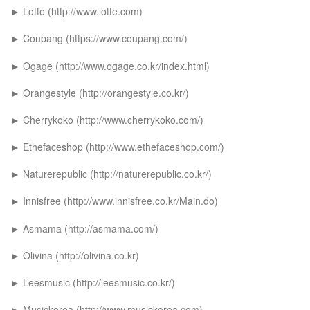
► Lotte (http://www.lotte.com)
► Coupang (https://www.coupang.com/)
► Ogage (http://www.ogage.co.kr/index.html)
► Orangestyle (http://orangestyle.co.kr/)
► Cherrykoko (http://www.cherrykoko.com/)
► Ethefaceshop (http://www.ethefaceshop.com/)
► Naturerepublic (http://naturerepublic.co.kr/)
► Innisfree (http://www.innisfree.co.kr/Main.do)
► Asmama (http://asmama.com/)
► Olivina (http://olivina.co.kr)
► Leesmusic (http://leesmusic.co.kr/)
► Musickorea (http://www.musickorea.com)