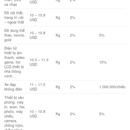
USD
ca nhạc
Đồ nội thất,
10 – 10.8
trang trí nội
Kg
2%
USD
– ngoại thất
Đồ dùng thể
10 – 10.8
thao, tennis,
Kg
2%
5%
USD
gold
Điện tử:
thiết bị âm
thanh, video
10.5 – 11.3
game, tivi
Kg
2%
10%
USD
LCD,thiết bị
nhà thông
minh…
Xe đạp
11 – 11.5
Kg
2%
1.000.000/chiếc
không điện
USD
Thiết bị văn
phòng: máy
in, scan, fax,
photo, máy
10 – 10.8
Kg
2%
5%
chiếu,
USD
camera,
chống trộm,
chấm công,..