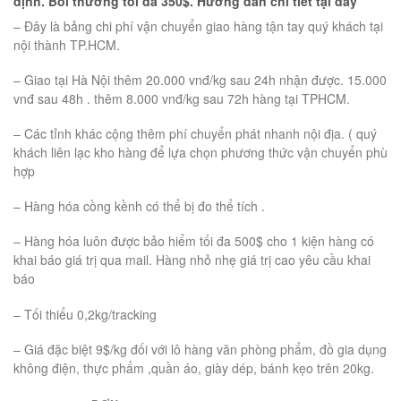
định. Bồi thường tối đa 350$. Hướng dẫn chi tiết tại đây
– Đây là bảng chi phí vận chuyển giao hàng tận tay quý khách tại
nội thành TP.HCM.
– Giao tại Hà Nội thêm 20.000 vnđ/kg sau 24h nhận được. 15.000
vnđ sau 48h . thêm 8.000 vnđ/kg sau 72h hàng tại TPHCM.
– Các tỉnh khác cộng thêm phí chuyển phát nhanh nội địa. ( quý
khách liên lạc kho hàng để lựa chọn phương thức vận chuyển phù
hợp
– Hàng hóa cồng kềnh có thể bị đo thể tích .
– Hàng hóa luôn được bảo hiểm tối đa 500$ cho 1 kiện hàng có
khai báo giá trị qua mail. Hàng nhỏ nhẹ giá trị cao yêu cầu khai
báo
– Tối thiểu 0,2kg/tracking
– Giá đặc biệt 9$/kg đối với lô hàng văn phòng phẩm, đồ gia dụng
không điện, thực phẩm ,quần áo, giày dép, bánh kẹo trên 20kg.