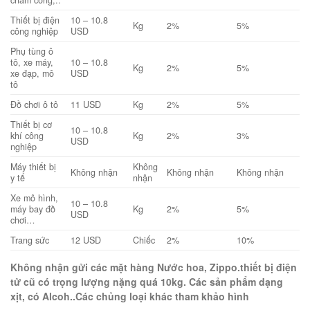
Thiết bị điện
10 – 10.8
Kg
2%
5%
công nghiệp
USD
Phụ tùng ô
tô, xe máy,
10 – 10.8
Kg
2%
5%
xe đạp, mô
USD
tô
Đồ chơi ô tô
11 USD
Kg
2%
5%
Thiết bị cơ
10 – 10.8
khí công
Kg
2%
3%
USD
nghiệp
Máy thiết bị
Không
Không nhận
Không nhận
Không nhận
y tế
nhận
Xe mô hình,
10 – 10.8
máy bay đồ
Kg
2%
5%
USD
chơi…
Trang sức
12 USD
Chiếc
2%
10%
Không nhận gửi các mặt hàng Nước hoa, Zippo.thiết bị điện
tử cũ có trọng lượng nặng quá 10kg. Các sản phẩm dạng
xịt, có Alcoh..Các chủng loại khác tham khảo hình