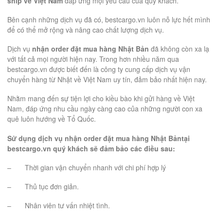
ship về Việt Nam
đáp ứng mọi yêu cầu của quý khách.
Bên cạnh những dịch vụ đã có, bestcargo.vn luôn nỗ lực hết mình
để có thể mở rộng và nâng cao chất lượng dịch vụ.
Dịch vụ
nhận order đặt mua hàng Nhật Bản
đã không còn xa lạ
với tất cả mọi người hiện nay. Trong hơn nhiều năm qua
bestcargo.vn được biết đến là công ty cung cấp dịch vụ vận
chuyển hàng từ Nhật về Việt Nam uy tín, đảm bảo nhất hiện nay.
Nhằm mang đến sự tiện lợi cho kiều bào khi gửi hàng về Việt
Nam, đáp ứng nhu cầu ngày càng cao của những người con xa
quê luôn hướng về Tổ Quốc.
Sử dụng dịch vụ nhận order đặt mua hàng Nhật Bảntại
bestcargo.vn quý khách sẽ đảm bảo các điều sau:
– Thời gian vận chuyển nhanh với chi phí hợp lý
– Thủ tục đơn giản.
– Nhân viên tư vấn nhiệt tình.