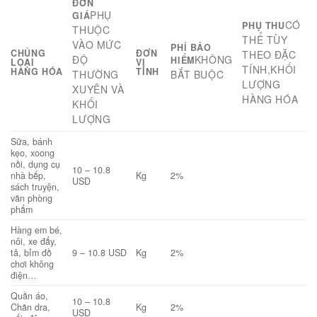
ĐƠN
PHỤ
GIÁ
CÓ
PHỤ THU
THUỘC
THỂ TÙY
VÀO MỨC
PHÍ BẢO
CHỦNG
ĐƠN
THEO ĐẶC
ĐỘ
KHÔNG
HIỂM
LOẠI
VỊ
TÍNH,KHỐI
HÀNG HÓA
TÍNH
THƯỜNG
BẮT BUỘC
LƯỢNG
XUYÊN VÀ
HÀNG HÓA
KHỐI
LƯỢNG
Sữa, bánh
kẹo, xoong
nồi, dụng cụ
10 – 10.8
nhà bếp,
Kg
2%
USD
sách truyện,
văn phòng
phẩm
Hàng em bé,
nôi, xe đẩy,
tả, bỉm đồ
9 – 10.8 USD
Kg
2%
chơi không
điện…
Quần áo,
10 – 10.8
Chăn dra,
Kg
2%
USD