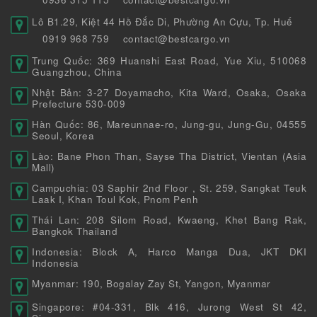
Lô B1.29, Kiệt 44 Hồ Đắc Di, Phường An Cựu, Tp. Huế
0919 968 759
contact@bestcargo.vn
Trung Quốc: 369 Huanshi East Road, Yue Xiu, 510068
Guangzhou, China
Nhật Bản: 3-27 Doyamacho, Kita Ward, Osaka, Osaka
Prefecture 530-009
Hàn Quốc: 86, Mareunnae-ro, Jung-gu, Jung-Gu, 04555
Seoul, Korea
Lào: Bane Phon Than, Sayse Tha District, Vientan (Asia
Mall)
Campuchia: 03 Saphir 2nd Floor , St. 259, Sangkat Teuk
Laak I, Khan Toul Kok, Pnom Penh
Thái Lan: 208 Silom Road, Kwaeng, Khet Bang Rak,
Bangkok Thailand
Indonesia: Block A, Harco Manga Dua, JKT DKI
Indonesia
Myanmar: 190, Bogalay Zay St, Yangon, Myanmar
Singapore: #04-331, Blk 416, Jurong West St 42,