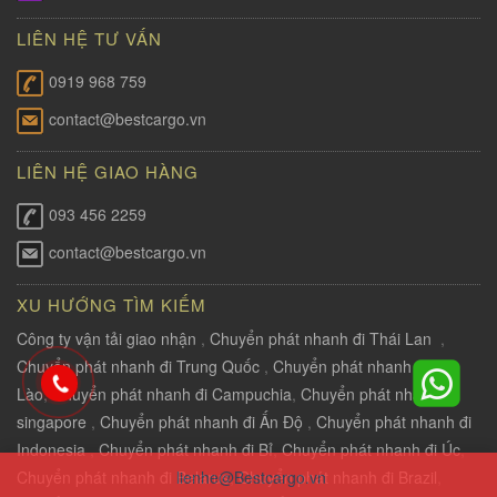
LIÊN HỆ TƯ VẤN
0919 968 759
contact@bestcargo.vn
LIÊN HỆ GIAO HÀNG
093 456 2259
contact@bestcargo.vn
XU HƯỚNG TÌM KIẾM
Công ty vận tải giao nhận
,
Chuyển phát nhanh đi Thái Lan
,
Chuyển phát nhanh đi Trung Quốc
,
Chuyển phát nhanh đi
Lào
,
Chuyển phát nhanh đi Campuchia
,
Chuyển phát nhanh đi
singapore
,
Chuyển phát nhanh đi Ấn Độ
,
Chuyển phát nhanh đi
Indonesia
,
Chuyển phát nhanh đi Bỉ
,
Chuyển phát nhanh đi Úc
,
lienhe@Bestcargo.vn
Chuyển phát nhanh đi Belarus
,
Chuyển phát nhanh đi Brazil
,