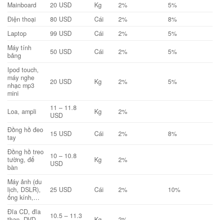
Mainboard
20 USD
Kg
2%
5%
Điện thoại
80 USD
Cái
2%
8%
Laptop
99 USD
Cái
2%
5%
Máy tính
50 USD
Cái
2%
5%
bảng
Ipod touch,
máy nghe
20 USD
Kg
2%
5%
nhạc mp3
mini
11 – 11.8
Loa, ampli
Kg
2%
USD
Đồng hồ đeo
15 USD
Cái
2%
8%
tay
Đồng hồ treo
10 – 10.8
tường, để
Kg
2%
USD
bàn
Máy ảnh (du
lịch, DSLR),
25 USD
Cái
2%
10%
ống kính,…
Đĩa CD, đĩa
10.5 – 11.3
than, DVD
Kg
2%