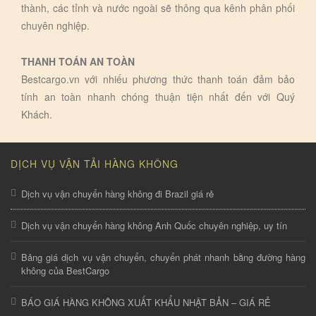
thành, các tỉnh và nước ngoài sẽ thông qua kênh phân phối
chuyên nghiệp.
THANH TOÁN AN TOÀN
Bestcargo.vn với nhiếu phương thức thanh toán đảm bảo
tính an toàn nhanh chóng thuận tiện nhất đến với Quý
Khách.
DỊCH VỤ VẬN TẢI HÀNG KHÔNG
Dịch vụ vận chuyển hàng không đi Brazil giá rẻ
Dịch vụ vận chuyển hàng không Anh Quốc chuyên nghiệp, uy tín
Bảng giá dịch vụ vận chuyển, chuyển phát nhanh bằng đường hàng
không của BestCargo
BÁO GIÁ HÀNG KHÔNG XUẤT KHẨU NHẬT BẢN – GIÁ RẺ