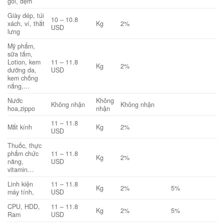
gối, đệm
Giày dép, túi
10 – 10.8
xách, ví, thắt
Kg
2%
USD
lưng
Mỹ phẩm,
sữa tắm,
Lotion, kem
11 – 11.8
Kg
2%
dưỡng da,
USD
kem chống
nắng,…
Nước
Không
Không nhận
Không nhận
hoa,zippo
nhận
11 – 11.8
Mắt kính
Kg
2%
USD
Thuốc, thực
phẩm chức
11 – 11.8
Kg
2%
năng,
USD
vitamin…
Linh kiện
11 – 11.8
Kg
2%
5%
máy tính,
USD
CPU, HDD,
11 – 11.8
Kg
2%
5%
Ram
USD