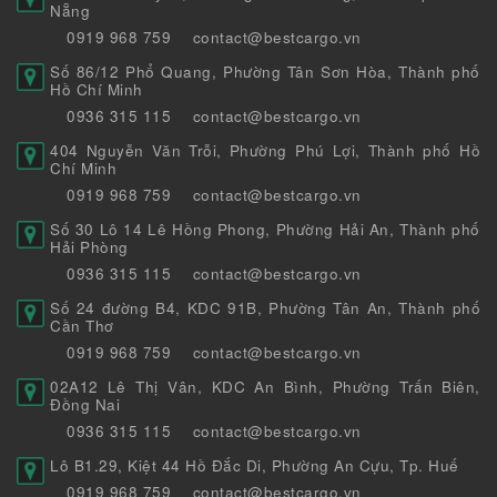
Nẵng
0919 968 759
contact@bestcargo.vn
Số 86/12 Phổ Quang, Phường Tân Sơn Hòa, Thành phố
Hồ Chí Minh
0936 315 115
contact@bestcargo.vn
404 Nguyễn Văn Trỗi, Phường Phú Lợi, Thành phố Hồ
Chí Minh
0919 968 759
contact@bestcargo.vn
Số 30 Lô 14 Lê Hồng Phong, Phường Hải An, Thành phố
Hải Phòng
0936 315 115
contact@bestcargo.vn
Số 24 đường B4, KDC 91B, Phường Tân An, Thành phố
Cần Thơ
0919 968 759
contact@bestcargo.vn
02A12 Lê Thị Vân, KDC An Bình, Phường Trấn Biên,
Đồng Nai
0936 315 115
contact@bestcargo.vn
Lô B1.29, Kiệt 44 Hồ Đắc Di, Phường An Cựu, Tp. Huế
0919 968 759
contact@bestcargo.vn