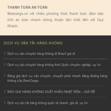
THANH TOÁN AN TOÀN
Bestcargo.vn với nhiếu phương thức thanh toán đảm bảo
tính an toàn nhanh chóng thuận tiện nhất đến với Quý
Khách.
DỊCH VỤ VẬN TẢI HÀNG KHÔNG
Dịch vụ vận chuyển hàng không đi Brazil giá rẻ
Dịch vụ vận chuyển hàng không Anh Quốc chuyên nghiệp, uy tín
Bảng giá dịch vụ vận chuyển, chuyển phát nhanh bằng đường hàng
không của BestCargo
BÁO GIÁ HÀNG KHÔNG XUẤT KHẨU NHẬT BẢN – GIÁ RẺ
Dịch vụ vận tải hàng không quốc tế nhanh, giá rẻ, uy tín