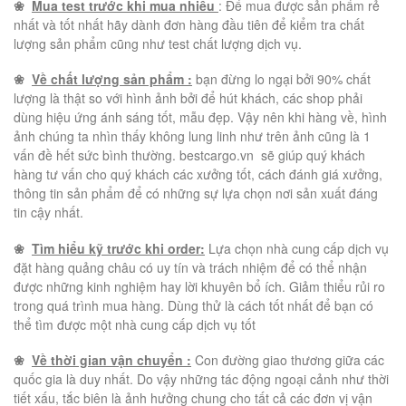
❀
Mua test trước khi mua nhiều
: Để mua được sản phẩm rẻ
nhất và tốt nhất hãy dành đơn hàng đầu tiên để kiểm tra chất
lượng sản phẩm cũng như test chất lượng dịch vụ.
❀
Về chất lượng sản phẩm :
bạn đừng lo ngại bởi 90% chất
lượng là thật so với hình ảnh bởi để hút khách, các shop phải
dùng hiệu ứng ánh sáng tốt, mẫu đẹp. Vậy nên khi hàng về, hình
ảnh chúng ta nhìn thấy không lung linh như trên ảnh cũng là 1
vấn đề hết sức bình thường. bestcargo.vn sẽ giúp quý khách
hàng tư vấn cho quý khách các xưởng tốt, cách đánh giá xưởng,
thông tin sản phẩm để có những sự lựa chọn nơi sản xuất đáng
tin cậy nhất.
❀
Tìm hiểu kỹ trước khi order:
Lựa chọn nhà cung cấp dịch vụ
đặt hàng quảng châu có uy tín và trách nhiệm để có thể nhận
được những kinh nghiệm hay lời khuyên bổ ích. Giảm thiểu rủi ro
trong quá trình mua hàng. Dùng thử là cách tốt nhất để bạn có
thể tìm được một nhà cung cấp dịch vụ tốt
❀
Về thời gian vận chuyển :
Con đường giao thương giữa các
quốc gia là duy nhất. Do vậy những tác động ngoại cảnh như thời
tiết xấu, tắc biên là ảnh hưởng chung cho tất cả các đơn vị vận