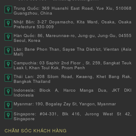
Trung Quốc: 369 Huanshi East Road, Yue Xiu, 510068
Guangzhou, China
Nhật Bản: 3-27 Doyamacho, Kita Ward, Osaka, Osaka
Prefecture 530-009
Hàn Quốc: 86, Mareunnae-ro, Jung-gu, Jung-Gu, 04555
Seoul, Korea
Lào: Bane Phon Than, Sayse Tha District, Vientan (Asia
Mall)
Campuchia: 03 Saphir 2nd Floor , St. 259, Sangkat Teuk
Laak I, Khan Toul Kok, Pnom Penh
Thái Lan: 208 Silom Road, Kwaeng, Khet Bang Rak,
Bangkok Thailand
Indonesia: Block A, Harco Manga Dua, JKT DKI
Indonesia
Myanmar: 190, Bogalay Zay St, Yangon, Myanmar
Singapore: #04-331, Blk 416, Jurong West St 42,
Singapore
CHĂM SÓC KHÁCH HÀNG