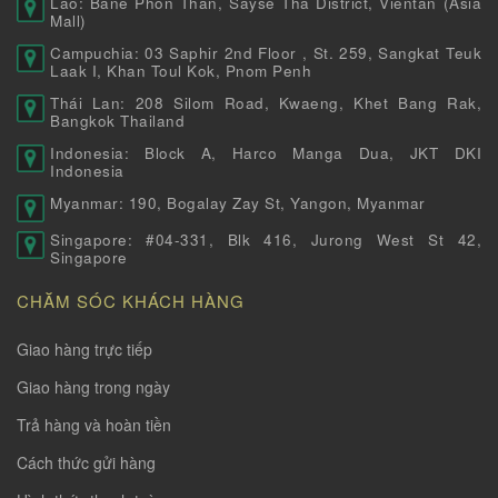
Lào: Bane Phon Than, Sayse Tha District, Vientan (Asia
Mall)
Campuchia: 03 Saphir 2nd Floor , St. 259, Sangkat Teuk
Laak I, Khan Toul Kok, Pnom Penh
Thái Lan: 208 Silom Road, Kwaeng, Khet Bang Rak,
Bangkok Thailand
Indonesia: Block A, Harco Manga Dua, JKT DKI
Indonesia
Myanmar: 190, Bogalay Zay St, Yangon, Myanmar
Singapore: #04-331, Blk 416, Jurong West St 42,
Singapore
CHĂM SÓC KHÁCH HÀNG
Giao hàng trực tiếp
Giao hàng trong ngày
Trả hàng và hoàn tiền
Cách thức gửi hàng