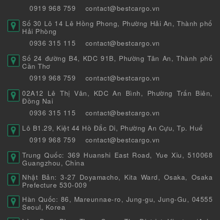
0919 968 759
contact@bestcargo.vn
Số 30 Lô 14 Lê Hồng Phong, Phường Hải An, Thành phố
Hải Phòng
0936 315 115
contact@bestcargo.vn
Số 24 đường B4, KDC 91B, Phường Tân An, Thành phố
Cần Thơ
0919 968 759
contact@bestcargo.vn
02A12 Lê Thị Vân, KDC An Bình, Phường Trấn Biên,
Đồng Nai
0936 315 115
contact@bestcargo.vn
Lô B1.29, Kiệt 44 Hồ Đắc Di, Phường An Cựu, Tp. Huế
0919 968 759
contact@bestcargo.vn
Trung Quốc: 369 Huanshi East Road, Yue Xiu, 510068
Guangzhou, China
Nhật Bản: 3-27 Doyamacho, Kita Ward, Osaka, Osaka
Prefecture 530-009
Hàn Quốc: 86, Mareunnae-ro, Jung-gu, Jung-Gu, 04555
Seoul, Korea