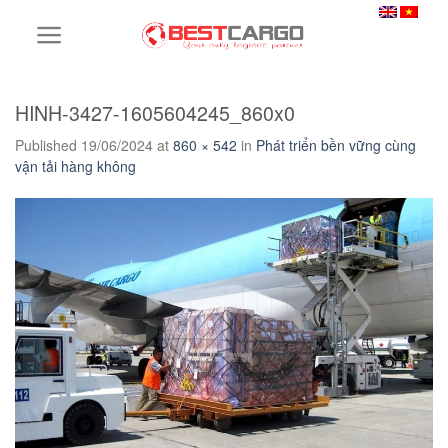
Skip
to
content
HINH-3427-1605604245_860x0
Published
19/06/2024
at
860 × 542
in
Phát triển bền vững cùng
vận tải hàng không