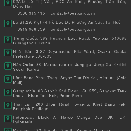
02A12 Lê Thị Vân, KDC An Bình, Phường Trấn Biên,
Đồng Nai
0936 315 115
contact@bestcargo.vn
Lô B1.29, Kiệt 44 Hồ Đắc Di, Phường An Cựu, Tp. Huế
0919 968 759
contact@bestcargo.vn
Trung Quốc: 369 Huanshi East Road, Yue Xiu, 510068
Guangzhou, China
Nhật Bản: 3-27 Doyamacho, Kita Ward, Osaka, Osaka
Prefecture 530-009
Hàn Quốc: 86, Mareunnae-ro, Jung-gu, Jung-Gu, 04555
Seoul, Korea
Lào: Bane Phon Than, Sayse Tha District, Vientan (Asia
Mall)
Campuchia: 03 Saphir 2nd Floor , St. 259, Sangkat Teuk
Laak I, Khan Toul Kok, Pnom Penh
Thái Lan: 208 Silom Road, Kwaeng, Khet Bang Rak,
Bangkok Thailand
Indonesia: Block A, Harco Manga Dua, JKT DKI
Indonesia
Myanmar: 190, Bogalay Zay St, Yangon, Myanmar