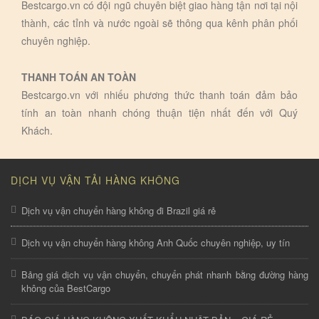
Bestcargo.vn có đội ngũ chuyên biệt giao hàng tận nơi tại nội
thành, các tỉnh và nước ngoài sẽ thông qua kênh phân phối
chuyên nghiệp.
THANH TOÁN AN TOÀN
Bestcargo.vn với nhiếu phương thức thanh toán đảm bảo
tính an toàn nhanh chóng thuận tiện nhất đến với Quý
Khách.
DỊCH VỤ VẬN TẢI HÀNG KHÔNG
Dịch vụ vận chuyển hàng không đi Brazil giá rẻ
Dịch vụ vận chuyển hàng không Anh Quốc chuyên nghiệp, uy tín
Bảng giá dịch vụ vận chuyển, chuyển phát nhanh bằng đường hàng
không của BestCargo