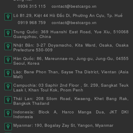
0936 315 115
contact@bestcargo.vn
Lô B1.29, Kiệt 44 Hồ Đắc Di, Phường An Cựu, Tp. Huế
0919 968 759
contact@bestcargo.vn
Trung Quốc: 369 Huanshi East Road, Yue Xiu, 510068
Guangzhou, China
Nhật Bản: 3-27 Doyamacho, Kita Ward, Osaka, Osaka
Prefecture 530-009
Hàn Quốc: 86, Mareunnae-ro, Jung-gu, Jung-Gu, 04555
Seoul, Korea
Lào: Bane Phon Than, Sayse Tha District, Vientan (Asia
Mall)
Campuchia: 03 Saphir 2nd Floor , St. 259, Sangkat Teuk
Laak I, Khan Toul Kok, Pnom Penh
Thái Lan: 208 Silom Road, Kwaeng, Khet Bang Rak,
Bangkok Thailand
Indonesia: Block A, Harco Manga Dua, JKT DKI
Indonesia
Myanmar: 190, Bogalay Zay St, Yangon, Myanmar