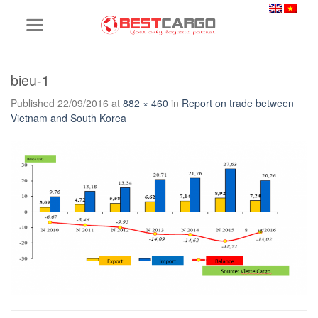
Skip
to
content
bieu-1
Published
22/09/2016
at
882 × 460
in
Report on trade between
Vietnam and South Korea