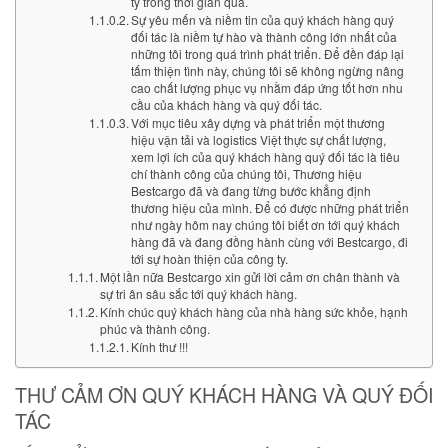
ty trong thời gian qua.
Sự yêu mến và niềm tin của quý khách hàng quý
đối tác là niềm tự hào và thành công lớn nhất của
những tôi trong quá trình phát triển. Để đền đáp lại
tấm thiện tình này, chúng tôi sẽ không ngừng nâng
cao chất lượng phục vụ nhằm đáp ứng tốt hơn nhu
cầu của khách hàng và quý đối tác.
Với mục tiêu xây dựng và phát triển một thương
hiệu vận tải và logistics Việt thực sự chất lượng,
xem lợi ích của quý khách hàng quý đối tác là tiêu
chí thành công của chúng tôi, Thương hiệu
Bestcargo đã và đang từng bước khẳng định
thương hiệu của mình. Để có được những phát triển
như ngày hôm nay chúng tôi biết ơn tới quý khách
hàng đã và đang đồng hành cùng với Bestcargo, đi
tới sự hoàn thiện của công ty.
Một lần nữa Bestcargo xin gửi lời cảm ơn chân thành và
sự tri ân sâu sắc tới quý khách hàng.
Kính chúc quý khách hàng của nhà hàng sức khỏe, hạnh
phúc và thành công.
Kính thư !!!
THƯ CẢM ƠN QUÝ KHÁCH HÀNG VÀ QUÝ ĐỐI
TÁC