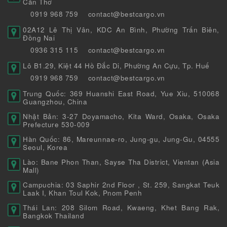
Cần Thơ
0919 968 759
contact@bestcargo.vn
02A12 Lê Thị Vân, KDC An Bình, Phường Trấn Biên,
Đồng Nai
0936 315 115
contact@bestcargo.vn
Lô B1.29, Kiệt 44 Hồ Đắc Di, Phường An Cựu, Tp. Huế
0919 968 759
contact@bestcargo.vn
Trung Quốc: 369 Huanshi East Road, Yue Xiu, 510068
Guangzhou, China
Nhật Bản: 3-27 Doyamacho, Kita Ward, Osaka, Osaka
Prefecture 530-009
Hàn Quốc: 86, Mareunnae-ro, Jung-gu, Jung-Gu, 04555
Seoul, Korea
Lào: Bane Phon Than, Sayse Tha District, Vientan (Asia
Mall)
Campuchia: 03 Saphir 2nd Floor , St. 259, Sangkat Teuk
Laak I, Khan Toul Kok, Pnom Penh
Thái Lan: 208 Silom Road, Kwaeng, Khet Bang Rak,
Bangkok Thailand