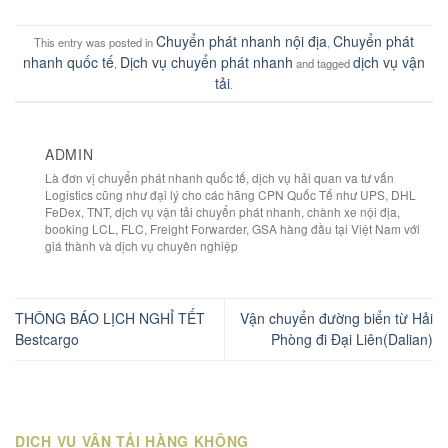
Chuyển phát nhanh nội địa
Chuyển phát
This entry was posted in
,
nhanh quốc tế
Dịch vụ chuyển phát nhanh
dịch vụ vận
,
and tagged
tải
.
ADMIN
Là đơn vị chuyển phát nhanh quốc tế, dịch vụ hải quan va tư vấn
Logistics cũng như đại lý cho các hãng CPN Quốc Tế như UPS, DHL
FeDex, TNT, dịch vụ vận tải chuyển phát nhanh, chành xe nội địa,
booking LCL, FLC, Freight Forwarder, GSA hàng đầu tại Việt Nam với
giá thành và dịch vụ chuyên nghiệp
THÔNG BÁO LỊCH NGHỈ TẾT
Vận chuyển đường biển từ Hải
Bestcargo
Phòng đi Đại Liên(Dalian)
DỊCH VỤ VẬN TẢI HÀNG KHÔNG