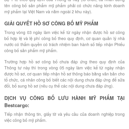
tên công bố sản phẩm mỹ phẩm phải có chức năng kinh doanh
mỹ phẩm tại Việt Nam và nằm ngoài 2 khu này).
GIẢI QUYẾT HỒ SƠ CÔNG BỐ MỸ PHẨM
Trong vòng 03 ngày làm việc kể từ ngày nhận được hồ sơ công
bố hợp lệ và lệ phí công bố theo quy định, cơ quan quản lý nhà
nước có thẩm quyền có trách nhiệm ban hành số tiếp nhận Phiếu
công bố sản phẩm mỹ phẩm.
Trường hợp hồ sơ công bố chưa đáp ứng theo quy định của
Thông tư này thì trong vòng 05 ngày làm việc kể từ ngày nhận
được hồ sơ, cơ quan tiếp nhận hồ sơ thông báo bằng văn bản cho
tổ chức, cá nhân công bố biết các nội dung chưa đáp ứng để sửa
đổi, bổ sung hồ sơ (nêu cụ thể các nội dung chưa đáp ứng).
DỊCH VỤ CÔNG BỐ LƯU HÀNH MỸ PHẨM TẠI
Bestcargo:
Tiếp nhận thông tin, giấy tờ và yêu cầu của doanh nghiệp trong
việc công bố mỹ phẩm.