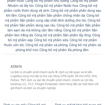
phẩm muối
Công bố mỹ phẩm nhũ tương
Công bố mỹ phẩm
,
,
Nhuộm và tẩy tóc
Công bố mỹ phẩm Nước hoa
Công bố mỹ
,
,
phẩm nước thơm dùng vệ sinh
Công bố mỹ phẩm phấn dùng sau
,
khi tắm
Công bố mỹ phẩm Sản phẩm chống nhăn da
Công bố
,
,
mỹ phẩm Sản phẩm cung cấp chất dinh dưỡng cho tóc
Công bố
,
mỹ phẩm Sản phẩm dùng cạo râu
Công bố mỹ phẩm Sản phẩm
,
làm sạm da mà không cần tắm nắng
Công bố mỹ phẩm Sản
,
phẩm làm trắng da
Công bố mỹ phẩm Sản phẩm tẩy lông
Công
,
,
bố mỹ phẩm sáp
Công bố mỹ phẩm sữa
Công bố mỹ phẩm
,
,
thuốc uốn tóc
Công bố mỹ phẩm xà phòng
Công bố mỹ phẩm xà
,
,
phòng khử mùi
Công bố mỹ phẩm Xà phòng tắm
,
.
ADMIN
Là đơn vị chuyển phát nhanh quốc tế, dịch vụ hải quan va tư vấn
Logistics cũng như đại lý cho các hãng CPN Quốc Tế như UPS, DHL
FeDex, TNT, dịch vụ vận tải chuyển phát nhanh, chành xe nội địa,
booking LCL, FLC, Freight Forwarder, GSA hàng đầu tại Việt Nam với
giá thành và dịch vụ chuyên nghiệp
Dịch vụ xin giấy Công bố mỹ
Dịch vụ mở tờ khai hải quan giá