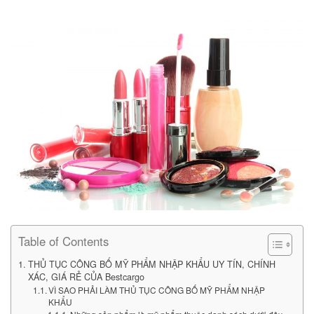
Table of Contents
THỦ TỤC CÔNG BỐ MỸ PHẨM NHẬP KHẨU UY TÍN, CHÍNH
XÁC, GIÁ RẺ CỦA Bestcargo
VÌ SAO PHẢI LÀM THỦ TỤC CÔNG BỐ MỸ PHẨM NHẬP
KHẨU