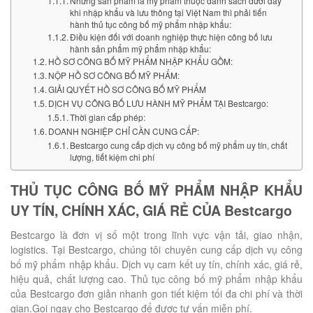
Những sản phẩm là mỹ phẩm thuộc danh sách dưới đây
khi nhập khẩu và lưu thông tại Việt Nam thì phải tiến
hành thủ tục công bố mỹ phẩm nhập khẩu:
Điều kiện đối với doanh nghiệp thực hiện công bố lưu
hành sản phẩm mỹ phẩm nhập khẩu:
HỒ SƠ CÔNG BỐ MỸ PHẨM NHẬP KHẨU GỒM:
NỘP HỒ SƠ CÔNG BỐ MỸ PHẨM:
GIẢI QUYẾT HỒ SƠ CÔNG BỐ MỸ PHẨM
DỊCH VỤ CÔNG BỐ LƯU HÀNH MỸ PHẨM TẠI Bestcargo:
Thời gian cấp phép:
DOANH NGHIỆP CHỈ CẦN CUNG CẤP:
Bestcargo cung cấp dịch vụ công bố mỹ phẩm uy tín, chất
lượng, tiết kiệm chi phí
THỦ TỤC CÔNG BỐ MỸ PHẨM NHẬP KHẨU
UY TÍN, CHÍNH XÁC, GIÁ RẺ CỦA Bestcargo
Bestcargo là đơn vị số một trong lĩnh vực vận tải, giao nhận,
logistics. Tại Bestcargo, chúng tôi chuyên cung cấp dịch vụ công
bố mỹ phẩm nhập khẩu. Dịch vụ cam kết uy tín, chính xác, giá rẻ,
hiệu quả, chất lượng cao. Thủ tục công bố mỹ phẩm nhập khẩu
của Bestcargo đơn giản nhanh gon tiết kiệm tối đa chi phí và thời
gian.Gọi ngay cho Bestcargo để được tư vấn miễn phí.