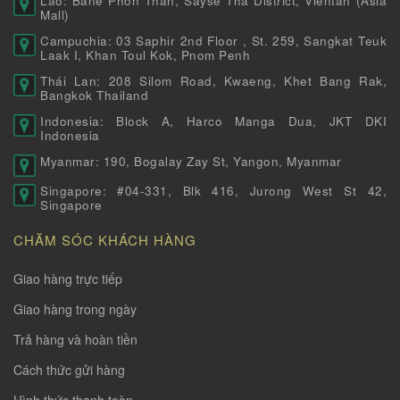
Lào: Bane Phon Than, Sayse Tha District, Vientan (Asia
Mall)
Campuchia: 03 Saphir 2nd Floor , St. 259, Sangkat Teuk
Laak I, Khan Toul Kok, Pnom Penh
Thái Lan: 208 Silom Road, Kwaeng, Khet Bang Rak,
Bangkok Thailand
Indonesia: Block A, Harco Manga Dua, JKT DKI
Indonesia
Myanmar: 190, Bogalay Zay St, Yangon, Myanmar
Singapore: #04-331, Blk 416, Jurong West St 42,
Singapore
CHĂM SÓC KHÁCH HÀNG
Giao hàng trực tiếp
Giao hàng trong ngày
Trả hàng và hoàn tiền
Cách thức gửi hàng