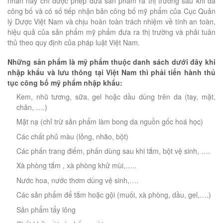
nhân này chỉ được phép đưa sản phẩm ra thị trường sau khi đã
công bố và có số tiếp nhận bản công bố mỹ phẩm của Cục Quản
lý Dược Việt Nam và chịu hoàn toàn trách nhiệm về tính an toàn,
hiệu quả của sản phẩm mỹ phẩm đưa ra thị trường và phải tuân
thủ theo quy định của pháp luật Việt Nam.
Những sản phẩm là mỹ phẩm thuộc danh sách dưới đây khi
nhập khẩu và lưu thông tại Việt Nam thì phải tiến hành thủ
tục công bố mỹ phẩm nhập khẩu:
Kem, nhũ tương, sữa, gel hoặc dầu dùng trên da (tay, mặt,
chân, ….)
Mặt nạ (chỉ trừ sản phẩm làm bong da nguồn gốc hoá học)
Các chất phủ màu (lỏng, nhão, bột)
Các phấn trang điểm, phấn dùng sau khi tắm, bột vệ sinh, ….
Xà phòng tắm , xà phòng khử mùi,…..
Nước hoa, nước thơm dùng vệ sinh,….
Các sản phẩm để tắm hoặc gội (muối, xà phòng, dầu, gel,….)
Sản phẩm tẩy lông