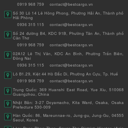
0919 968 759
contact@bestcargo.vn
Số 30 Lô 14 Lê Hồng Phong, Phường Hải An, Thành phố
Hải Phòng
0936 315 115
contact@bestcargo.vn
Số 24 đường B4, KDC 91B, Phường Tân An, Thành phố
Cần Thơ
0919 968 759
contact@bestcargo.vn
02A12 Lê Thị Vân, KDC An Bình, Phường Trấn Biên,
Đồng Nai
0936 315 115
contact@bestcargo.vn
Lô B1.29, Kiệt 44 Hồ Đắc Di, Phường An Cựu, Tp. Huế
0919 968 759
contact@bestcargo.vn
Trung Quốc: 369 Huanshi East Road, Yue Xiu, 510068
Guangzhou, China
Nhật Bản: 3-27 Doyamacho, Kita Ward, Osaka, Osaka
Prefecture 530-009
Hàn Quốc: 86, Mareunnae-ro, Jung-gu, Jung-Gu, 04555
Seoul, Korea