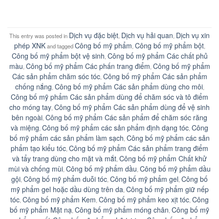
Dịch vụ đặc biệt
Dịch vụ hải quan
Dịch vụ xin
This entry was posted in
,
,
phép XNK
Công bố mỹ phẩm
Công bố mỹ phẩm bột
and tagged
,
,
Công bố mỹ phẩm bột vệ sinh
Công bố mỹ phẩm Các chất phủ
,
màu
Công bố mỹ phẩm Các phấn trang điểm
Công bố mỹ phẩm
,
,
Các sản phẩm chăm sóc tóc
Công bố mỹ phẩm Các sản phẩm
,
chống nắng
Công bố mỹ phẩm Các sản phẩm dùng cho môi
,
,
Công bố mỹ phẩm Các sản phẩm dùng để chăm sóc và tô điểm
cho móng tay
Công bố mỹ phẩm Các sản phẩm dùng để vệ sinh
,
bên ngoài
Công bố mỹ phẩm Các sản phẩm để chăm sóc răng
,
và miệng
Công bố mỹ phẩm các sản phẩm định dạng tóc
Công
,
,
bố mỹ phẩm các sản phẩm làm sạch
Công bố mỹ phẩm các sản
,
phẩm tạo kiểu tóc
Công bố mỹ phẩm Các sản phẩm trang điểm
,
và tẩy trang dùng cho mặt và mắt
Công bố mỹ phẩm Chất khử
,
mùi và chống mùi
Công bố mỹ phẩm dầu
Công bố mỹ phẩm dầu
,
,
gội
Công bố mỹ phẩm duỗi tóc
Công bố mỹ phẩm gel
Công bố
,
,
,
mỹ phẩm gel hoặc dầu dùng trên da
Công bố mỹ phẩm giữ nếp
,
tóc
Công bố mỹ phẩm Kem
Công bố mỹ phẩm keo xịt tóc
Công
,
,
,
bố mỹ phẩm Mặt nạ
Công bố mỹ phẩm móng chân
Công bố mỹ
,
,