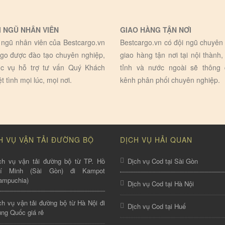
I NGŨ NHÂN VIÊN
GIAO HÀNG TẬN NƠI
 ngũ nhân viên của Bestcargo.vn
Bestcargo.vn có đội ngũ chuyên 
go được đào tạo chuyên nghiệp,
giao hàng tận nơi tại nội thành,
c vụ hỗ trợ tư vấn Quý Khách
tỉnh và nước ngoài sẽ thông
ệt tình mọi lúc, mọi nơi.
kênh phân phối chuyên nghiệp.
H VỤ VẬN TẢI ĐƯỜNG BỘ
DỊCH VỤ HẢI QUAN
ch vụ vận tải đường bộ từ TP. Hồ
Dịch vụ Cod tại Sài Gòn
hí Minh (Sài Gòn) đi Kampot
ampuchia)
Dịch vụ Cod tại Hà Nội
ch vụ vận tải đường bộ từ Hà Nội đi
Dịch vụ Cod tại Huế
ung Quốc giá rẻ