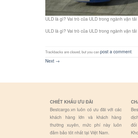
ULD là gì? Vai trò của ULD trong ngành vận tả
ULD là gì? Vai trò của ULD trong ngành vận tả
post a comment
Trackbacks are closed, but you can
.
Next
→
CHIẾT KHẤU ƯU ĐÃI
CH
Bestcargo.vn luôn có ưu đãi với các
Bes
khách hàng lớn và khách hàng
dịc
thường xuyên, mức phí này luôn
đối
đảm bảo tôt nhất tại Việt Nam.
Kho