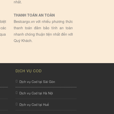
nhất.
THANH TOÁN AN TOÀN
biệt
Bestcargo.vn với nhiếu phương thức
 các
thanh toán đảm bảo tính an toàn
 qua
nhanh chóng thuận tiện nhất đến với
Quý Khách.
DỊCH VỤ COD
Dịch vụ Cod tại Sài Gòn
Dịch vụ Cod tại Hà Nội
Dịch vụ Cod tại Huế