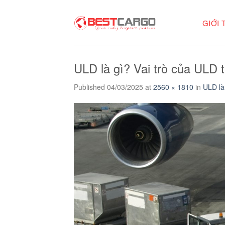
Skip
to
GIỚI 
content
ULD là gì? Vai trò của ULD 
Published
04/03/2025
at
2560 × 1810
in
ULD là