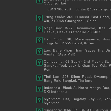
Cựu, Tp. Huế
0919 968 759
contact@bestcargo.
Trung Quốc: 369 Huanshi East Road,
Xiu, 510068 Guangzhou, China
Nhật Bản: 3-27 Doyamacho, Kita W
Osaka, Osaka Prefecture 530-009
Hàn Quốc: 86, Mareunnae-ro, Jung
Jung-Gu, 04555 Seoul, Korea
Lào: Bane Phon Than, Sayse Tha Distr
Vientan (Asia Mall)
Campuchia: 03 Saphir 2nd Floor , St. 
Sangkat Teuk Laak I, Khan Toul Kok, 
Penh
Thái Lan: 208 Silom Road, Kwaeng, 
Bang Rak, Bangkok Thailand
Indonesia: Block A, Harco Manga Dua,
DKI Indonesia
Myanmar: 190, Bogalay Zay St, Yan
Myanmar
Singapore: #04-331, Blk 416, Jurong 