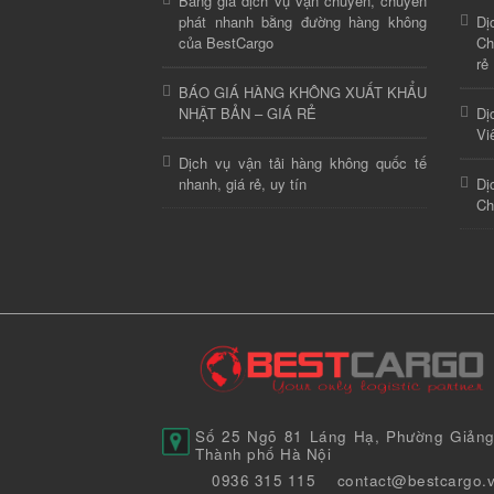
Bảng giá dịch vụ vận chuyển, chuyển
phát nhanh bằng đường hàng không
Dị
của BestCargo
Ch
rẻ
BÁO GIÁ HÀNG KHÔNG XUẤT KHẨU
NHẬT BẢN – GIÁ RẺ
Dị
Vi
Dịch vụ vận tải hàng không quốc tế
nhanh, giá rẻ, uy tín
Dị
Ch
Số 25 Ngõ 81 Láng Hạ, Phường Giảng
Thành phố Hà Nội
0936 315 115
contact@bestcargo.