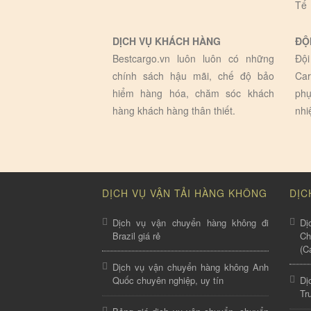
Tế
DỊCH VỤ KHÁCH HÀNG
ĐỘ
Bestcargo.vn luôn luôn có những
Đội
chính sách hậu mãi, chế độ bảo
Car
hiểm hàng hóa, chăm sóc khách
phụ
hàng khách hàng thân thiết.
nhi
DỊCH VỤ VẬN TẢI HÀNG KHÔNG
DỊC
Dịch vụ vận chuyển hàng không đi
Dị
Brazil giá rẻ
C
(C
Dịch vụ vận chuyển hàng không Anh
Quốc chuyên nghiệp, uy tín
Dị
Tr