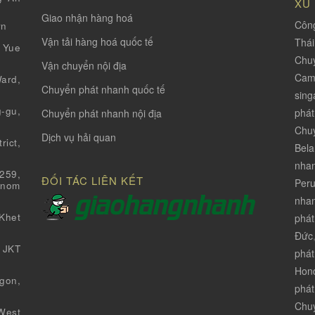
XU
Giao nhận hàng hoá
Công
vn
Vận tải hàng hoá quốc tế
Thá
 Yue
Chuy
Vận chuyển nội địa
Cam
ard,
Chuyển phát nhanh quốc tế
sing
-gu,
phát
Chuyển phát nhanh nội địa
Chuy
Dịch vụ hải quan
ict,
Bela
nha
259,
ĐỐI TÁC LIÊN KẾT
Per
Pnom
nhan
Khet
phát
Đức
 JKT
phát
Hon
gon,
phát
Chuy
West