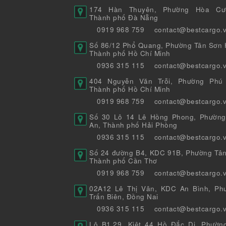
174 Hàn Thuyên, Phường Hòa Cư
Thành phố Đà Nẵng
0919 968 759
contact@bestcargo.
Số 86/12 Phổ Quang, Phường Tân Sơn H
Thành phố Hồ Chí Minh
0936 315 115
contact@bestcargo.
404 Nguyễn Văn Trỗi, Phường Phú 
Thành phố Hồ Chí Minh
0919 968 759
contact@bestcargo.
Số 30 Lô 14 Lê Hồng Phong, Phường
An, Thành phố Hải Phòng
0936 315 115
contact@bestcargo.
Số 24 đường B4, KDC 91B, Phường Tân
Thành phố Cần Thơ
0919 968 759
contact@bestcargo.
02A12 Lê Thị Vân, KDC An Bình, Ph
Trấn Biên, Đồng Nai
0936 315 115
contact@bestcargo.
Lô B1.29, Kiệt 44 Hồ Đắc Di, Phườn