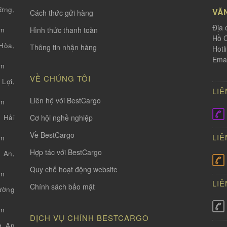
ờng,
VĂ
Cách thức gửi hàng
Địa 
Hình thức thanh toàn
vn
Hồ C
òa,
Thông tin nhận hàng
Hotl
Emai
vn
VỀ CHÚNG TÔI
Lợi,
LIÊ
Liên hệ với BestCargo
vn
Cơ hội nghề nghiệp
 Hải
Về BestCargo
LIÊ
vn
Hợp tác với BestCargo
 An,
Quy chế hoạt động website
vn
LIÊ
Chính sách bảo mật
ường
vn
DỊCH VỤ CHÍNH BESTCARGO
g An