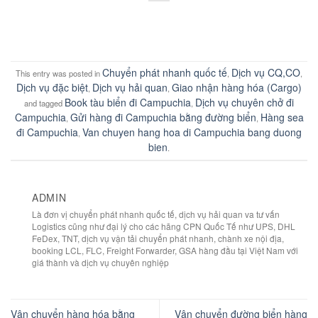
Chuyển phát nhanh quốc tế
Dịch vụ CQ,CO
This entry was posted in
,
,
Dịch vụ đặc biệt
Dịch vụ hải quan
Giao nhận hàng hóa (Cargo)
,
,
Book tàu biển đi Campuchia
Dịch vụ chuyên chở đi
and tagged
,
Campuchia
Gửi hàng đi Campuchia bằng đường biển
Hàng sea
,
,
đi Campuchia
Van chuyen hang hoa di Campuchia bang duong
,
bien
.
ADMIN
Là đơn vị chuyển phát nhanh quốc tế, dịch vụ hải quan va tư vấn
Logistics cũng như đại lý cho các hãng CPN Quốc Tế như UPS, DHL
FeDex, TNT, dịch vụ vận tải chuyển phát nhanh, chành xe nội địa,
booking LCL, FLC, Freight Forwarder, GSA hàng đầu tại Việt Nam với
giá thành và dịch vụ chuyên nghiệp
Vận chuyển hàng hóa bằng
Vận chuyển đường biển hàng