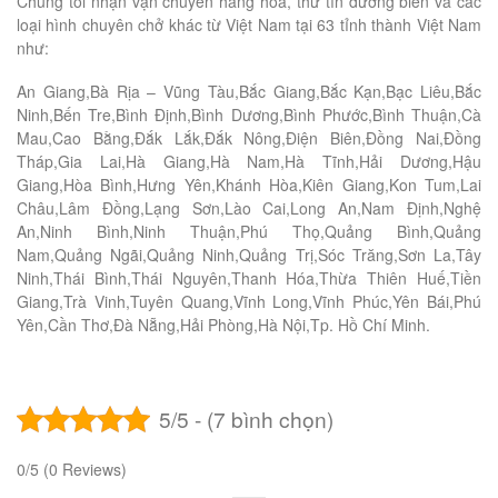
Chúng tôi nhận vận chuyển hàng hóa, thư tín đường biển và các
loại hình chuyên chở khác từ Việt Nam tại 63 tỉnh thành Việt Nam
như:
An Giang,Bà Rịa – Vũng Tàu,Bắc Giang,Bắc Kạn,Bạc Liêu,Bắc
Ninh,Bến Tre,Bình Định,Bình Dương,Bình Phước,Bình Thuận,Cà
Mau,Cao Bằng,Đắk Lắk,Đắk Nông,Điện Biên,Đồng Nai,Đồng
Tháp,Gia Lai,Hà Giang,Hà Nam,Hà Tĩnh,Hải Dương,Hậu
Giang,Hòa Bình,Hưng Yên,Khánh Hòa,Kiên Giang,Kon Tum,Lai
Châu,Lâm Đồng,Lạng Sơn,Lào Cai,Long An,Nam Định,Nghệ
An,Ninh Bình,Ninh Thuận,Phú Thọ,Quảng Bình,Quảng
Nam,Quảng Ngãi,Quảng Ninh,Quảng Trị,Sóc Trăng,Sơn La,Tây
Ninh,Thái Bình,Thái Nguyên,Thanh Hóa,Thừa Thiên Huế,Tiền
Giang,Trà Vinh,Tuyên Quang,Vĩnh Long,Vĩnh Phúc,Yên Bái,Phú
Yên,Cần Thơ,Đà Nẵng,Hải Phòng,Hà Nội,Tp. Hồ Chí Minh.
5/5 - (7 bình chọn)
0/5
(0 Reviews)