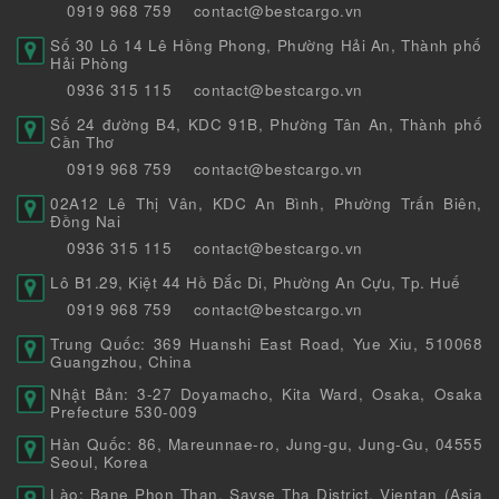
0919 968 759
contact@bestcargo.vn
Số 30 Lô 14 Lê Hồng Phong, Phường Hải An, Thành phố
Hải Phòng
0936 315 115
contact@bestcargo.vn
Số 24 đường B4, KDC 91B, Phường Tân An, Thành phố
Cần Thơ
0919 968 759
contact@bestcargo.vn
02A12 Lê Thị Vân, KDC An Bình, Phường Trấn Biên,
Đồng Nai
0936 315 115
contact@bestcargo.vn
Lô B1.29, Kiệt 44 Hồ Đắc Di, Phường An Cựu, Tp. Huế
0919 968 759
contact@bestcargo.vn
Trung Quốc: 369 Huanshi East Road, Yue Xiu, 510068
Guangzhou, China
Nhật Bản: 3-27 Doyamacho, Kita Ward, Osaka, Osaka
Prefecture 530-009
Hàn Quốc: 86, Mareunnae-ro, Jung-gu, Jung-Gu, 04555
Seoul, Korea
Lào: Bane Phon Than, Sayse Tha District, Vientan (Asia