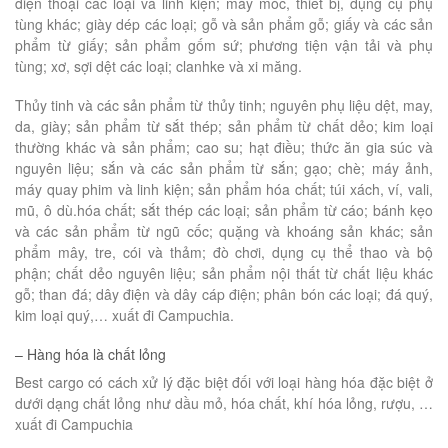
điện thoại các loại và linh kiện; máy móc, thiết bị, dụng cụ phụ
tùng khác; giày dép các loại; gỗ và sản phẩm gỗ; giấy và các sản
phẩm từ giấy; sản phẩm gốm sứ; phương tiện vận tải và phụ
tùng; xơ, sợi dệt các loại; clanhke và xi măng.
Thủy tinh và các sản phẩm từ thủy tinh; nguyên phụ liệu dệt, may,
da, giày; sản phẩm từ sắt thép; sản phẩm từ chất dẻo; kim loại
thường khác và sản phẩm; cao su; hạt điều; thức ăn gia súc và
nguyên liệu; sắn và các sản phẩm từ sắn; gạo; chè; máy ảnh,
máy quay phim và linh kiện; sản phẩm hóa chất; túi xách, ví, vali,
mũ, ô dù.hóa chất; sắt thép các loại; sản phẩm từ cáo; bánh kẹo
và các sản phẩm từ ngũ cốc; quặng và khoáng sản khác; sản
phẩm mây, tre, cói và thảm; đò chơi, dụng cụ thể thao và bộ
phận; chất dẻo nguyên liệu; sản phẩm nội thất từ chất liệu khác
gỗ; than đá; dây điện và dây cáp điện; phân bón các loại; đá quý,
kim loại quý,… xuất đi Campuchia.
– Hàng hóa là chất lỏng
Best cargo có cách xử lý đặc biệt đối với loại hàng hóa đặc biệt ở
dưới dạng chất lỏng như dầu mỏ, hóa chất, khí hóa lỏng, rượu, …
xuất đi Campuchia