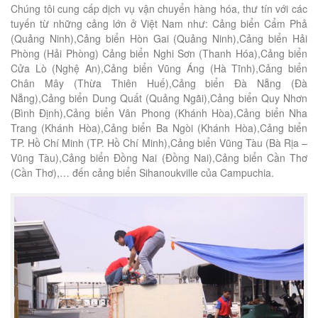
Chúng tôi cung cấp dịch vụ vận chuyển hàng hóa, thư tín với các
tuyến từ những cảng lớn ở Việt Nam như: Cảng biển Cẩm Phả
(Quảng Ninh),Cảng biển Hòn Gai (Quảng Ninh),Cảng biển Hải
Phòng (Hải Phòng) Cảng biển Nghi Sơn (Thanh Hóa),Cảng biển
Cửa Lò (Nghệ An),Cảng biển Vũng Áng (Hà Tĩnh),Cảng biển
Chân Mây (Thừa Thiên Huế),Cảng biển Đà Nẵng (Đà
Nẵng),Cảng biển Dung Quất (Quảng Ngãi),Cảng biển Quy Nhơn
(Bình Định),Cảng biển Vân Phong (Khánh Hòa),Cảng biển Nha
Trang (Khánh Hòa),Cảng biển Ba Ngòi (Khánh Hòa),Cảng biển
TP. Hồ Chí Minh (TP. Hồ Chí Minh),Cảng biển Vũng Tàu (Bà Rịa –
Vũng Tàu),Cảng biển Đồng Nai (Đồng Nai),Cảng biển Cần Thơ
(Cần Thơ),… đến cảng biển Sihanoukville của Campuchia.