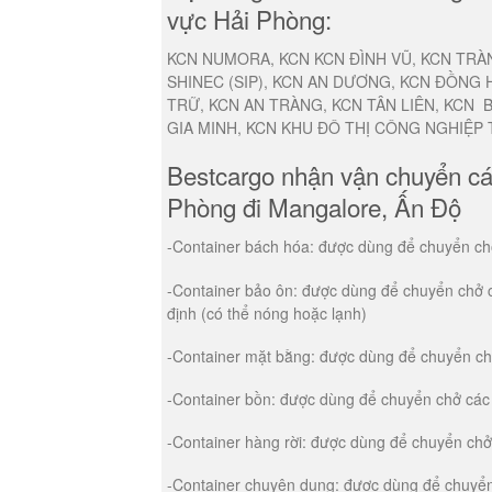
vực Hải Phòng:
KCN NUMORA, KCN KCN ĐÌNH VŨ, KCN TRÀN
SHINEC (SIP), KCN AN DƯƠNG, KCN ĐỒNG 
TRỮ, KCN AN TRÀNG, KCN TÂN LIÊN, KCN 
GIA MINH, KCN KHU ĐÔ THỊ CÔNG NGHIỆP 
Bestcargo nhận vận chuyển các
Phòng đi Mangalore, Ấn Độ
-Container bách hóa: được dùng để chuyển c
-Container bảo ôn: được dùng để chuyển chở cá
định (có thể nóng hoặc lạnh)
-Container mặt bằng: được dùng để chuyển chở
-Container bồn: được dùng để chuyển chở các m
-Container hàng rời: được dùng để chuyển chở 
-Container chuyên dụng: được dùng để chuyển 