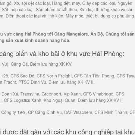
m gỗ, Xơ, sợi dệt các loại, Hàng dệt, may, Giày dép các loại, Nguyên
 Sắt thép các loại, Sản phẩm từ sắt thép, Kim loại thường khác và sản
n, Điện thoại các loại và linh kiện, Máy móc, thiết bị, dụng cụ phụ tùng
hu vực cảng Hải Phòng tới Cảng Mangalore, Ấn Độ. Chúng tôi sẵn
ng sản xuất kinh doanh hàng hóa
.
 cảng biển và kho bãi ở khu vực Hải Phòng:
n Vũ), Cảng Cá, Điểm lưu hàng XK KVI
g 128, CFS Sao Đỏ, CFS North Freight, CFS Tân Tiên Phong, CFS Tas
t Fracht, PTSC Đình Vũ, Điểm lưu hàng XK KV II.
 Đoạn Xá, Transvina, Greenport, Vip Xanh, CFS Vinabridge, CFS
, CFS Logistics Xanh, Kho Ngoại Quan, Điểm lưu hàng XK KV II
, Công ty 19/9, CP Cảng Đình Vũ, DAP-Vinachem, CFS Minh Thành, C
i được đặt gần với các khu công nghiệp tại khu