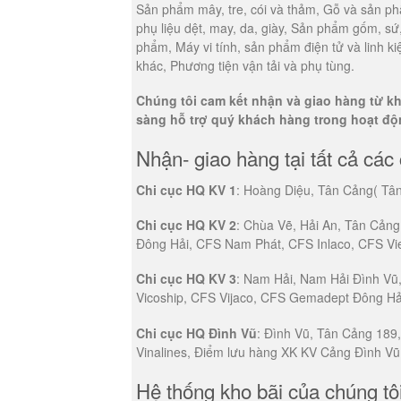
Sản phẩm mây, tre, cói và thảm, Gỗ và sản phẩ
phụ liệu dệt, may, da, giày, Sản phẩm gốm, sứ,
phẩm, Máy vi tính, sản phẩm điện tử và linh kiệ
khác, Phương tiện vận tải và phụ tùng.
Chúng tôi cam kết nhận và giao hàng từ k
sàng hỗ trợ quý khách hàng trong hoạt độ
Nhận- giao hàng tại tất cả các
Chi cục HQ KV 1
: Hoàng Diệu, Tân Cảng( Tâ
Chi cục HQ KV 2
: Chùa Vẽ, Hải An, Tân Cản
Đông Hải, CFS Nam Phát, CFS Inlaco, CFS Vie
Chi cục HQ KV 3
: Nam Hải, Nam Hải Đình Vũ,
Vicoship, CFS Vijaco, CFS Gemadept Đông Hải
Chi cục HQ Đình Vũ
: Đình Vũ, Tân Cảng 189
Vinalines, Điểm lưu hàng XK KV Cảng Đình Vũ
Hệ thống kho bãi của chúng tô