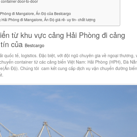
container door-to-door
i Phòng đi Mangalore, Ấn Độ của Bestcargo
Hải Phòng đi Mangalore, Ấn Độ giá rẻ- uy tín- chất lượng
iển từ khu vực cảng Hải Phòng đi cảng
 tín của
Bestcargo
ải quốc tế, logistics. Đặc biệt, với đội ngũ chuyên gia về ngoại thương,
n chuyển container từ các cảng biển Việt Nam: Hải Phòng (HPH), Đà Nẵ
re(Ấn Độ). Chúng tôi cam kết cung cấp dịch vụ vận chuyển đường biể
t.