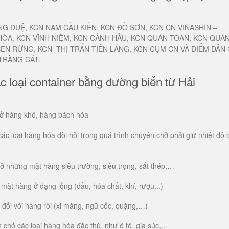
G DUỆ, KCN NAM CẦU KIỀN, KCN ĐỒ SƠN, KCN CN VINASHIN –
HÒA, KCN VĨNH NIỆM, KCN CẢNH HẦU, KCN QUÁN TOAN, KCN QUÁ
BẾN RỪNG, KCN THỊ TRẤN TIÊN LÃNG, KCN CỤM CN VÀ ĐIỂM DÂN
TRÀNG CÁT.
 loại container bằng đường biển từ Hải
hở hàng khô, hàng bách hóa
c loại hàng hóa đòi hỏi trong quá trình chuyên chở phải giữ nhiệt độ 
 những mặt hàng siêu trường, siêu trọng, sắt thép,…
ặt hàng ở dạng lỏng (dầu, hóa chất, khí, rượu,..)
đối với hàng rời (xi măng, ngũ cốc, quặng,…)
chở các loại hàng hóa đặc thù, như ô tô, gia súc,…