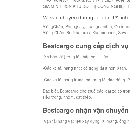
GIA MINH, KCN KHU ĐÔ THỊ CÔNG NGHIỆP 
Và vận chuyển đường bộ đến 17 tỉnh 
ViêngChăn, Phongsaly, Luangnamtha, Oudomxa
Viêng Chăn, Borikhamxay, Khammuane, Savann
Bestcargo cung cấp dịch vụ 
-Xe bán tải (trọng tải thấp hơn 1 tấn).
-Các xe tải hạng nhẹ: có trọng tải ít hơn 6 tấn.
-Các xe tải hạng trung: có trọng tải dao động từ
Đặc biệt, Bestcargo cho thuê các loại xe có trọ
siêu trọng, nhôm, sắt thép.
Bestcargo nhận vận chuyển t
-Vận tải hàng vật liệu xây dựng: Xi măng, ống nư