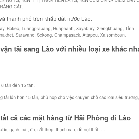
TRÀNG CÁT.
và thành phố trên khắp đất nước Lào:
y, Bokeo, Luangprabang, Huaphanh, Xayabury, Xiengkhuang, Tỉnh
akhet, Saravane, Sekong, Champasack, Attapeu, Xaisomboun.
vận tải sang Lào với nhiều loại xe khác nh
 6 tấn đến 15 tấn.
ng tải lớn hơn 15 tấn, phù hợp cho việc chuyên chở các loại siêu trường,
ất cả các mặt hàng từ Hải Phòng đi Lào
ớc, gạch, cát, đá, sắt thép, thạch cao, đồ nội thất, …