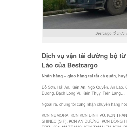
Bestcargo tổ chức 
Dịch vụ vận tải đường bộ t
Lào của Bestcargo
Nhận hàng – giao hàng tại tất cả quận, huy
Đồ Sơn, Hải An, Kiến An, Ngô Quyền, An Lão, 
Dương, Bạch Long Vĩ, Kiến Thụy, Tiên Lãng…
Ngoài ra, chúng tôi cũng nhận chuyển hàng hó
KCN NUMORA, KCN KCN ĐÌNH VŨ, KCN TRÀN
SHINEC (SIP), KCN AN DƯƠNG, KCN ĐỒNG 
TRỮ, KCN AN TRÀNG, KCN TÂN LIÊN, KCN 