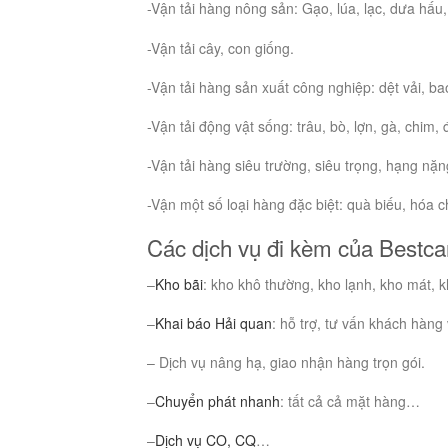
-Vận tải hàng nông sản: Gạo, lúa, lạc, dưa hấu,
-Vận tải cây, con giống.
-Vận tải hàng sản xuất công nghiệp: dệt vải, ba
-Vận tải động vật sống: trâu, bò, lợn, gà, chim
-Vận tải hàng siêu trường, siêu trọng, hạng nặ
-Vận một số loại hàng đặc biệt: quà biếu, hóa c
Các dịch vụ đi kèm của Bestca
–
Kho bãi
: kho khô thường, kho lạnh, kho mát,
–
Khai báo Hải quan
: hỗ trợ, tư vấn khách hàng
– Dịch vụ nâng hạ, giao nhận hàng trọn gói.
–
Chuyển phát nhanh
: tất cả cả mặt hàng…
–
Dịch vụ CO, CQ
…