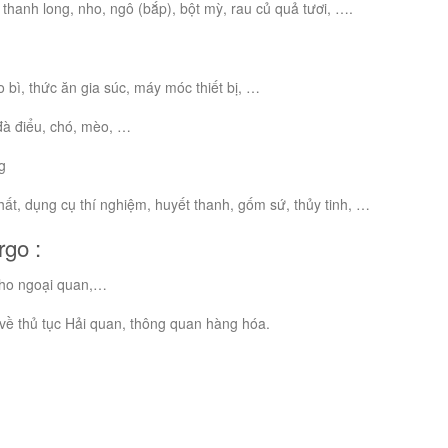
 thanh long, nho, ngô (bắp), bột mỳ, rau củ quả tươi, ….
o bì, thức ăn gia súc, máy móc thiết bị, …
, đà điểu, chó, mèo, …
ng
hất, dụng cụ thí nghiệm, huyết thanh, gốm sứ, thủy tinh, …
rgo :
 kho ngoại quan,…
 về thủ tục Hải quan, thông quan hàng hóa.