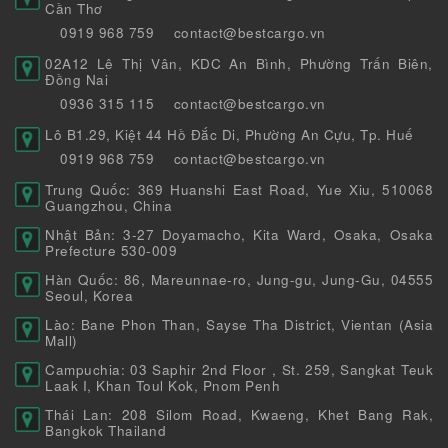
Cần Thơ
0919 968 759
contact@bestcargo.vn
02A12 Lê Thị Vân, KDC An Bình, Phường Trấn Biên,
Đồng Nai
0936 315 115
contact@bestcargo.vn
Lô B1.29, Kiệt 44 Hồ Đắc Di, Phường An Cựu, Tp. Huế
0919 968 759
contact@bestcargo.vn
Trung Quốc: 369 Huanshi East Road, Yue Xiu, 510068
Guangzhou, China
Nhật Bản: 3-27 Doyamacho, Kita Ward, Osaka, Osaka
Prefecture 530-009
Hàn Quốc: 86, Mareunnae-ro, Jung-gu, Jung-Gu, 04555
Seoul, Korea
Lào: Bane Phon Than, Sayse Tha District, Vientan (Asia
Mall)
Campuchia: 03 Saphir 2nd Floor , St. 259, Sangkat Teuk
Laak I, Khan Toul Kok, Pnom Penh
Thái Lan: 208 Silom Road, Kwaeng, Khet Bang Rak,
Bangkok Thailand