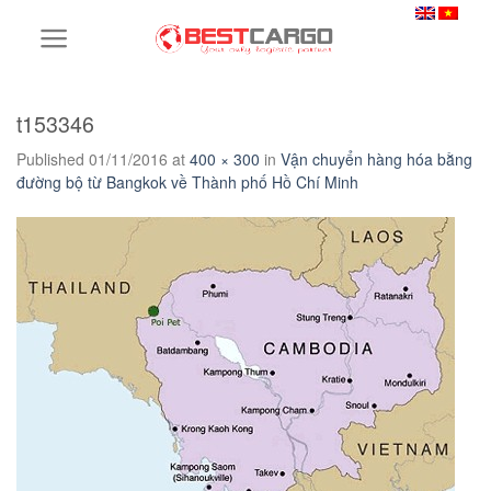
Skip
to
content
t153346
Published
01/11/2016
at
400 × 300
in
Vận chuyển hàng hóa bằng
đường bộ từ Bangkok về Thành phố Hồ Chí Minh