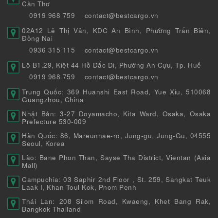
Cần Thơ
0919 968 759
contact@bestcargo.vn
02A12 Lê Thị Vân, KDC An Bình, Phường Trấn Biên,
Đồng Nai
0936 315 115
contact@bestcargo.vn
Lô B1.29, Kiệt 44 Hồ Đắc Di, Phường An Cựu, Tp. Huế
0919 968 759
contact@bestcargo.vn
Trung Quốc: 369 Huanshi East Road, Yue Xiu, 510068
Guangzhou, China
Nhật Bản: 3-27 Doyamacho, Kita Ward, Osaka, Osaka
Prefecture 530-009
Hàn Quốc: 86, Mareunnae-ro, Jung-gu, Jung-Gu, 04555
Seoul, Korea
Lào: Bane Phon Than, Sayse Tha District, Vientan (Asia
Mall)
Campuchia: 03 Saphir 2nd Floor , St. 259, Sangkat Teuk
Laak I, Khan Toul Kok, Pnom Penh
Thái Lan: 208 Silom Road, Kwaeng, Khet Bang Rak,
Bangkok Thailand