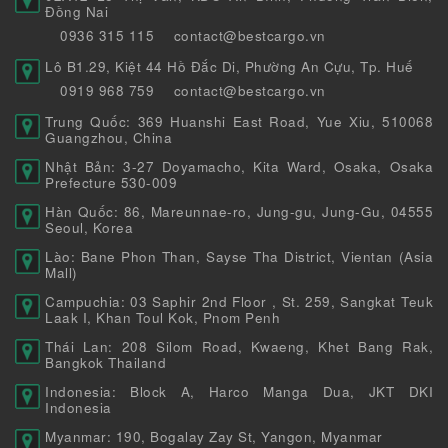
Đồng Nai
0936 315 115
contact@bestcargo.vn
Lô B1.29, Kiệt 44 Hồ Đắc Di, Phường An Cựu, Tp. Huế
0919 968 759
contact@bestcargo.vn
Trung Quốc: 369 Huanshi East Road, Yue Xiu, 510068
Guangzhou, China
Nhật Bản: 3-27 Doyamacho, Kita Ward, Osaka, Osaka
Prefecture 530-009
Hàn Quốc: 86, Mareunnae-ro, Jung-gu, Jung-Gu, 04555
Seoul, Korea
Lào: Bane Phon Than, Sayse Tha District, Vientan (Asia
Mall)
Campuchia: 03 Saphir 2nd Floor , St. 259, Sangkat Teuk
Laak I, Khan Toul Kok, Pnom Penh
Thái Lan: 208 Silom Road, Kwaeng, Khet Bang Rak,
Bangkok Thailand
Indonesia: Block A, Harco Manga Dua, JKT DKI
Indonesia
Myanmar: 190, Bogalay Zay St, Yangon, Myanmar