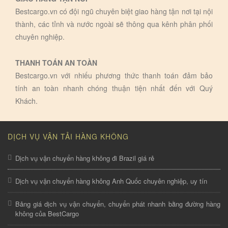
Bestcargo.vn có đội ngũ chuyên biệt giao hàng tận nơi tại nội
thành, các tỉnh và nước ngoài sẽ thông qua kênh phân phối
chuyên nghiệp.
THANH TOÁN AN TOÀN
Bestcargo.vn với nhiếu phương thức thanh toán đảm bảo
tính an toàn nhanh chóng thuận tiện nhất đến với Quý
Khách.
DỊCH VỤ VẬN TẢI HÀNG KHÔNG
Dịch vụ vận chuyển hàng không đi Brazil giá rẻ
Dịch vụ vận chuyển hàng không Anh Quốc chuyên nghiệp, uy tín
Bảng giá dịch vụ vận chuyển, chuyển phát nhanh bằng đường hàng
không của BestCargo