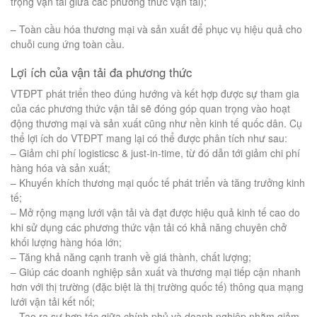
trọng vận tải giữa các phương thức vận tải);
– Toàn cầu hóa thương mại và sản xuất để phục vụ hiệu quả cho
chuỗi cung ứng toàn cầu.
Lợi ích của vận tải đa phương thức
VTĐPT phát triển theo đúng hướng và kết hợp được sự tham gia
của các phương thức vận tải sẽ đóng góp quan trọng vào hoạt
động thương mại và sản xuất cũng như nền kinh tế quốc dân. Cụ
thể lợi ích do VTĐPT mang lại có thể được phân tích như sau:
– Giảm chi phí logisticsc & just-in-time, từ đó dẫn tới giảm chi phí
hàng hóa và sản xuất;
– Khuyến khích thương mại quốc tế phát triển và tăng trưởng kinh
tế;
– Mở rộng mạng lưới vận tải và đạt được hiệu quả kinh tế cao do
khi sử dụng các phương thức vận tải có khả năng chuyên chở
khối lượng hàng hóa lớn;
– Tăng khả năng cạnh tranh về giá thành, chất lượng;
– Giúp các doanh nghiệp sản xuất và thương mại tiếp cận nhanh
hơn với thị trường (đặc biệt là thị trường quốc tế) thông qua mạng
lưới vận tải kết nối;
– Tạo ra sự hợp tác giữa chính phủ và doanh nghiệp nhằm giảm