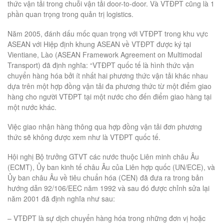
thức vận tải trong chuỗi vận tải door-to-door. Và VTĐPT cũng là 1
phần quan trọng trong quản trị logistics.
Năm 2005, đánh dấu mốc quan trọng với VTĐPT trong khu vực
ASEAN với Hiệp định khung ASEAN về VTĐPT được ký tại
Vientiane, Lào (ASEAN Framework Agreement on Multimodal
Transport) đã định nghĩa: “VTĐPT quốc tế là hình thức vận
chuyển hàng hóa bởi ít nhất hai phương thức vận tải khác nhau
dựa trên một hợp đồng vận tải đa phương thức từ một điểm giao
hàng cho người VTĐPT tại một nước cho đến điểm giao hàng tại
một nước khác.
Việc giao nhận hàng thông qua hợp đồng vận tải đơn phương
thức sẽ không được xem như là VTĐPT quốc tế.
Hội nghị Bộ trưởng GTVT các nước thuộc Liên minh châu Âu
(ECMT), Ủy ban kinh tế châu Âu của Liên hợp quốc (UN/ECE), và
Ủy ban châu Âu về tiêu chuẩn hóa (CEN) đã đưa ra trong bản
hướng dẫn 92/106/EEC năm 1992 và sau đó được chỉnh sửa lại
năm 2001 đã định nghĩa như sau:
– VTĐPT là sự dịch chuyển hàng hóa trong những đơn vị hoặc