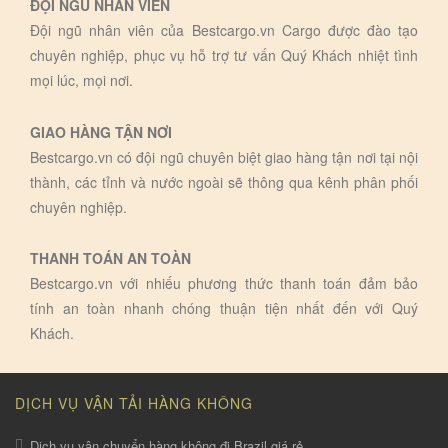
ĐỘI NGŨ NHÂN VIÊN
Đội ngũ nhân viên của Bestcargo.vn Cargo được đào tạo
chuyên nghiệp, phục vụ hỗ trợ tư vấn Quý Khách nhiệt tình
mọi lúc, mọi nơi.
GIAO HÀNG TẬN NƠI
Bestcargo.vn có đội ngũ chuyên biệt giao hàng tận nơi tại nội
thành, các tỉnh và nước ngoài sẽ thông qua kênh phân phối
chuyên nghiệp.
THANH TOÁN AN TOÀN
Bestcargo.vn với nhiếu phương thức thanh toán đảm bảo
tính an toàn nhanh chóng thuận tiện nhất đến với Quý
Khách.
DỊCH VỤ VẬN TẢI HÀNG KHÔNG
Dịch vụ vận chuyển hàng không đi Brazil giá rẻ