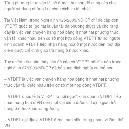
Từng phương thức vận tải sẽ được lựa chọn để cung cấp cho
người sử dụng những lựa chọn dịch vụ tốt nhất.
Tại Việt Nam, trong Nghị định 125/2003/NĐ-CP chỉ đề cập đến
VTĐPT quốc tế (gọi tắt là vận tải đa phương thức) và cho rằng
đây là việc vận chuyển hàng hoá bằng ít nhất hai phương thức
vận tải khác nhau trên cơ sở một hợp đồng VTĐPT từ nơi người
kinh doanh VTĐPT tiếp nhận hàng hóa ở một nước đến một địa
điểm được chỉ định giao trả hàng ở nước khác.
Tuy nhiên, do nhận thấy cần đề cập cả VTĐPT nội địa nên trong
nghị định 87/2009/NĐ-CP đã bổ sung định nghĩa cụ thể hơn:
– VTĐPT là việc vận chuyển hàng hóa bằng ít nhất hai phương
thức vận tải khác nhau trên cơ sở một hợp đồng VTĐPT.
– VTĐPT quốc tế là VTĐPT từ nơi người kinh doanh VTĐPT tiếp
nhận hàng hóa ở VN đến một địa điểm được chỉ định giao trả
hàng ở nước khác và ngược lại.
– VTĐPT nội địa là VTĐPT được thực hiện trong phạm vi lãnh thổ
VN.