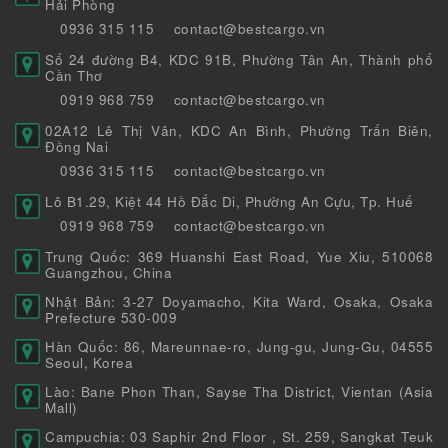
Hải Phòng
0936 315 115
contact@bestcargo.vn
Số 24 đường B4, KDC 91B, Phường Tân An, Thành phố
Cần Thơ
0919 968 759
contact@bestcargo.vn
02A12 Lê Thị Vân, KDC An Bình, Phường Trấn Biên,
Đồng Nai
0936 315 115
contact@bestcargo.vn
Lô B1.29, Kiệt 44 Hồ Đắc Di, Phường An Cựu, Tp. Huế
0919 968 759
contact@bestcargo.vn
Trung Quốc: 369 Huanshi East Road, Yue Xiu, 510068
Guangzhou, China
Nhật Bản: 3-27 Doyamacho, Kita Ward, Osaka, Osaka
Prefecture 530-009
Hàn Quốc: 86, Mareunnae-ro, Jung-gu, Jung-Gu, 04555
Seoul, Korea
Lào: Bane Phon Than, Sayse Tha District, Vientan (Asia
Mall)
Campuchia: 03 Saphir 2nd Floor , St. 259, Sangkat Teuk