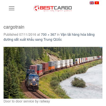
Skip
to
content
cargotrain
Published
07/11/2016
at
700 × 367
in
Vận tải hàng hóa bằng
đường sắt xuất khẩu sang Trung QUốc
Door to door service by railway