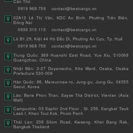
Cần Thơ
0919 968 759
contact@bestcargo.vn
02A12 Lê Thị Vân, KDC An Bình, Phường Trấn Biên,
Đồng Nai
0936 315 115
contact@bestcargo.vn
Lô B1.29, Kiệt 44 Hồ Đắc Di, Phường An Cựu, Tp. Huế
0919 968 759
contact@bestcargo.vn
Trung Quốc: 369 Huanshi East Road, Yue Xiu, 510068
Guangzhou, China
Nhật Bản: 3-27 Doyamacho, Kita Ward, Osaka, Osaka
Prefecture 530-009
Hàn Quốc: 86, Mareunnae-ro, Jung-gu, Jung-Gu, 04555
Seoul, Korea
Lào: Bane Phon Than, Sayse Tha District, Vientan (Asia
Mall)
Campuchia: 03 Saphir 2nd Floor , St. 259, Sangkat Teuk
Laak I, Khan Toul Kok, Pnom Penh
Thái Lan: 208 Silom Road, Kwaeng, Khet Bang Rak,
Bangkok Thailand