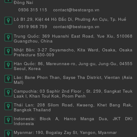
Đồng Nai
0936 315 115
contact@bestcargo.vn
Lô B1.29, Kiệt 44 Hồ Đắc Di, Phường An Cựu, Tp. Huế
0919 968 759
contact@bestcargo.vn
Trung Quốc: 369 Huanshi East Road, Yue Xiu, 510068
Guangzhou, China
Nhật Bản: 3-27 Doyamacho, Kita Ward, Osaka, Osaka
Prefecture 530-009
Hàn Quốc: 86, Mareunnae-ro, Jung-gu, Jung-Gu, 04555
Seoul, Korea
Lào: Bane Phon Than, Sayse Tha District, Vientan (Asia
Mall)
Campuchia: 03 Saphir 2nd Floor , St. 259, Sangkat Teuk
Laak I, Khan Toul Kok, Pnom Penh
Thái Lan: 208 Silom Road, Kwaeng, Khet Bang Rak,
Bangkok Thailand
Indonesia: Block A, Harco Manga Dua, JKT DKI
Indonesia
Myanmar: 190, Bogalay Zay St, Yangon, Myanmar