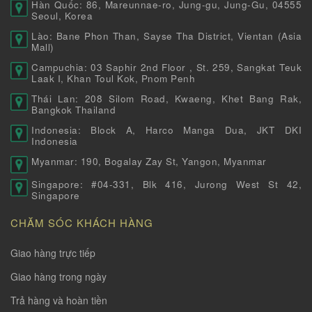
Hàn Quốc: 86, Mareunnae-ro, Jung-gu, Jung-Gu, 04555
Seoul, Korea
Lào: Bane Phon Than, Sayse Tha District, Vientan (Asia
Mall)
Campuchia: 03 Saphir 2nd Floor , St. 259, Sangkat Teuk
Laak I, Khan Toul Kok, Pnom Penh
Thái Lan: 208 Silom Road, Kwaeng, Khet Bang Rak,
Bangkok Thailand
Indonesia: Block A, Harco Manga Dua, JKT DKI
Indonesia
Myanmar: 190, Bogalay Zay St, Yangon, Myanmar
Singapore: #04-331, Blk 416, Jurong West St 42,
Singapore
CHĂM SÓC KHÁCH HÀNG
Giao hàng trực tiếp
Giao hàng trong ngày
Trả hàng và hoàn tiền