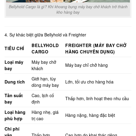
Bellyhold Cargo là gì? Khi khoang bụng máy bay chở khách trở thành
kho hàng bay
4. Sự khác biệt giữa Bellyhold và Freighter
BELLYHOLD
FREIGHTER (MÁY BAY CHỞ
TIÊU CHÍ
CARGO
HÀNG CHUYÊN DỤNG)
Loại máy
Máy bay chở
Máy bay chỉ chở hàng
bay
khách
Giới hạn, tùy
Dung tích
Lớn, tối ưu cho hàng hóa
dòng máy bay
Tần suất
Cao, lịch cố
Thấp hơn, linh hoạt theo nhu cầu
bay
định
Loại hàng
Hàng nhẹ, giá
Hàng nặng, hàng đặc biệt
phù hợp
trị cao
Chi phí
vận
Thấp hơn
Cao hơn do khai thác riêng