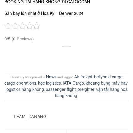
BOOKING TẢI HÀNG KHÔNG ĐI CALOOCAN
Sân bay lớn nhất ở Hoa Kỳ – Denver 2024
0/5
(0 Reviews)
News
Air freight
bellyhold cargo
This entry was posted in
and tagged
,
,
cargo operations
học logistics
IATA Cargo
khoang bụng máy bay
,
,
,
,
logistics hàng không
passenger flight
preighter
vận tải hàng hoá
,
,
,
hàng không
.
TEAM_DANANG