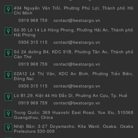
404 Nguyễn Văn Trỗi, Phường Phú Lợi, Thành phố Hồ
Chí Minh
0919 968 759
contact@bestcargo.vn
Số 30 Lô 14 Lê Hồng Phong, Phường Hải An, Thành phố
Hải Phòng
0936 315 115
contact@bestcargo.vn
Số 24 đường B4, KDC 91B, Phường Tân An, Thành phố
Cần Thơ
0919 968 759
contact@bestcargo.vn
02A12 Lê Thị Vân, KDC An Bình, Phường Trấn Biên,
Đồng Nai
0936 315 115
contact@bestcargo.vn
Lô B1.29, Kiệt 44 Hồ Đắc Di, Phường An Cựu, Tp. Huế
0919 968 759
contact@bestcargo.vn
Trung Quốc: 369 Huanshi East Road, Yue Xiu, 510068
Guangzhou, China
Nhật Bản: 3-27 Doyamacho, Kita Ward, Osaka, Osaka
Prefecture 530-009