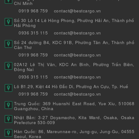
Chí Minh
0919 968 759
contact@bestcargo.vn
Số 30 Lô 14 Lê Hồng Phong, Phường Hải An, Thành phố
Hải Phòng
0936 315 115
contact@bestcargo.vn
Số 24 đường B4, KDC 91B, Phường Tân An, Thành phố
Cần Thơ
0919 968 759
contact@bestcargo.vn
02A12 Lê Thị Vân, KDC An Bình, Phường Trấn Biên,
Đồng Nai
0936 315 115
contact@bestcargo.vn
Lô B1.29, Kiệt 44 Hồ Đắc Di, Phường An Cựu, Tp. Huế
0919 968 759
contact@bestcargo.vn
Trung Quốc: 369 Huanshi East Road, Yue Xiu, 510068
Guangzhou, China
Nhật Bản: 3-27 Doyamacho, Kita Ward, Osaka, Osaka
Prefecture 530-009
Hàn Quốc: 86, Mareunnae-ro, Jung-gu, Jung-Gu, 04555
Seoul, Korea