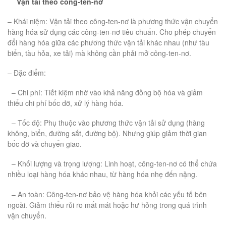
Vận tải theo công-ten-nơ
– Khái niệm: Vận tải theo công-ten-nơ là phương thức vận chuyển
hàng hóa sử dụng các công-ten-nơ tiêu chuẩn. Cho phép chuyển
đổi hàng hóa giữa các phương thức vận tải khác nhau (như tàu
biển, tàu hỏa, xe tải) mà không cần phải mở công-ten-nơ.
– Đặc điểm:
– Chi phí: Tiết kiệm nhờ vào khả năng đồng bộ hóa và giảm
thiểu chi phí bốc dỡ, xử lý hàng hóa.
– Tốc độ: Phụ thuộc vào phương thức vận tải sử dụng (hàng
không, biển, đường sắt, đường bộ). Nhưng giúp giảm thời gian
bốc dỡ và chuyển giao.
– Khối lượng và trọng lượng: Linh hoạt, công-ten-nơ có thể chứa
nhiều loại hàng hóa khác nhau, từ hàng hóa nhẹ đến nặng.
– An toàn: Công-ten-nơ bảo vệ hàng hóa khỏi các yếu tố bên
ngoài. Giảm thiểu rủi ro mất mát hoặc hư hỏng trong quá trình
vận chuyển.