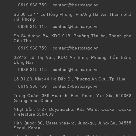
0919 968 759
contact@bestcargo.vn
Số 30 Lô 14 Lê Hồng Phong, Phường Hải An, Thành phố
Hải Phòng
0936 315 115
contact@bestcargo.vn
Số 24 đường B4, KDC 91B, Phường Tân An, Thành phố
Cần Thơ
0919 968 759
contact@bestcargo.vn
02A12 Lê Thị Vân, KDC An Bình, Phường Trấn Biên,
Đồng Nai
0936 315 115
contact@bestcargo.vn
Lô B1.29, Kiệt 44 Hồ Đắc Di, Phường An Cựu, Tp. Huế
0919 968 759
contact@bestcargo.vn
Trung Quốc: 369 Huanshi East Road, Yue Xiu, 510068
Guangzhou, China
Nhật Bản: 3-27 Doyamacho, Kita Ward, Osaka, Osaka
Prefecture 530-009
Hàn Quốc: 86, Mareunnae-ro, Jung-gu, Jung-Gu, 04555
Seoul, Korea