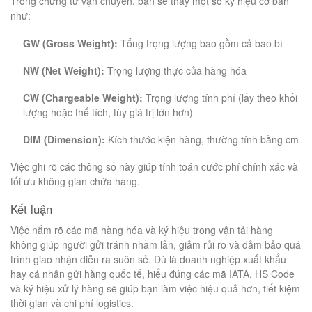
Trong chứng từ vận chuyển, bạn sẽ thấy một số ký hiệu cơ bản
như:
GW (Gross Weight):
Tổng trọng lượng bao gồm cả bao bì
NW (Net Weight):
Trọng lượng thực của hàng hóa
CW (Chargeable Weight):
Trọng lượng tính phí (lấy theo khối
lượng hoặc thể tích, tùy giá trị lớn hơn)
DIM (Dimension):
Kích thước kiện hàng, thường tính bằng cm
Việc ghi rõ các thông số này giúp tính toán cước phí chính xác và
tối ưu không gian chứa hàng.
Kết luận
Việc nắm rõ các mã hàng hóa và ký hiệu trong vận tải hàng
không giúp người gửi tránh nhầm lẫn, giảm rủi ro và đảm bảo quá
trình giao nhận diễn ra suôn sẻ. Dù là doanh nghiệp xuất khẩu
hay cá nhân gửi hàng quốc tế, hiểu đúng các mã IATA, HS Code
và ký hiệu xử lý hàng sẽ giúp bạn làm việc hiệu quả hơn, tiết kiệm
thời gian và chi phí logistics.