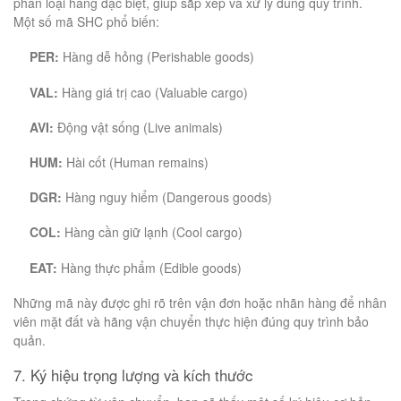
phân loại hàng đặc biệt, giúp sắp xếp và xử lý đúng quy trình.
Một số mã SHC phổ biến:
PER:
Hàng dễ hỏng (Perishable goods)
VAL:
Hàng giá trị cao (Valuable cargo)
AVI:
Động vật sống (Live animals)
HUM:
Hài cốt (Human remains)
DGR:
Hàng nguy hiểm (Dangerous goods)
COL:
Hàng cần giữ lạnh (Cool cargo)
EAT:
Hàng thực phẩm (Edible goods)
Những mã này được ghi rõ trên vận đơn hoặc nhãn hàng để nhân
viên mặt đất và hãng vận chuyển thực hiện đúng quy trình bảo
quản.
7. Ký hiệu trọng lượng và kích thước