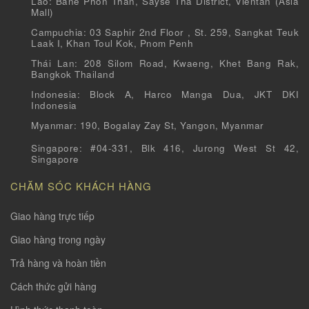
Lào: Bane Phon Than, Sayse Tha District, Vientan (Asia
Mall)
Campuchia: 03 Saphir 2nd Floor , St. 259, Sangkat Teuk
Laak I, Khan Toul Kok, Pnom Penh
Thái Lan: 208 Silom Road, Kwaeng, Khet Bang Rak,
Bangkok Thailand
Indonesia: Block A, Harco Manga Dua, JKT DKI
Indonesia
Myanmar: 190, Bogalay Zay St, Yangon, Myanmar
Singapore: #04-331, Blk 416, Jurong West St 42,
Singapore
CHĂM SÓC KHÁCH HÀNG
Giao hàng trực tiếp
Giao hàng trong ngày
Trả hàng và hoàn tiền
Cách thức gửi hàng