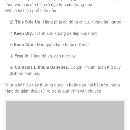
hãng vận chuyển hiểu rõ đặc tính của hàng hóa.
Một số ký hiệu phổ biến gồm:
📦
This Side Up:
Hàng phải để đúng chiều, không lật ngược
☂️
Keep Dry:
Tránh ẩm, không để tiếp xúc nước
❄️
Keep Cool:
Bảo quản lạnh hoặc nơi mát
⚠️
Fragile:
Hàng dễ vỡ, cần nhẹ tay
🔋
Contains Lithium Batteries:
Có pin lithium, tuân thủ quy
định an toàn bay
Những ký hiệu này thường được in hoặc dán nổi bật trên thùng
hàng để giảm thiểu rủi ro trong quá trình vận chuyển.