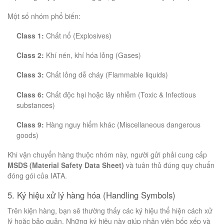
Một số nhóm phổ biến:
Class 1:
Chất nổ (Explosives)
Class 2:
Khí nén, khí hóa lỏng (Gases)
Class 3:
Chất lỏng dễ cháy (Flammable liquids)
Class 6:
Chất độc hại hoặc lây nhiễm (Toxic & Infectious
substances)
Class 9:
Hàng nguy hiểm khác (Miscellaneous dangerous
goods)
Khi vận chuyển hàng thuộc nhóm này, người gửi phải cung cấp
MSDS (Material Safety Data Sheet)
và tuân thủ đúng quy chuẩn
đóng gói của IATA.
5. Ký hiệu xử lý hàng hóa (Handling Symbols)
Trên kiện hàng, bạn sẽ thường thấy các ký hiệu thể hiện cách xử
lý hoặc bảo quản. Những ký hiệu này giúp nhân viên bốc xếp và