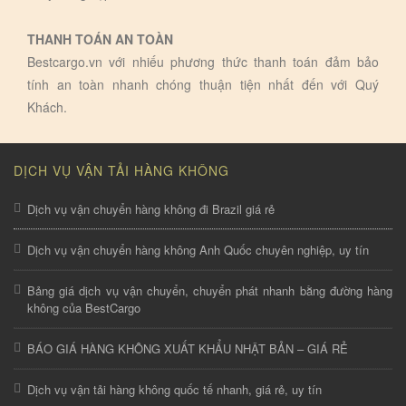
THANH TOÁN AN TOÀN
Bestcargo.vn với nhiếu phương thức thanh toán đảm bảo
tính an toàn nhanh chóng thuận tiện nhất đến với Quý
Khách.
DỊCH VỤ VẬN TẢI HÀNG KHÔNG
Dịch vụ vận chuyển hàng không đi Brazil giá rẻ
Dịch vụ vận chuyển hàng không Anh Quốc chuyên nghiệp, uy tín
Bảng giá dịch vụ vận chuyển, chuyển phát nhanh bằng đường hàng
không của BestCargo
BÁO GIÁ HÀNG KHÔNG XUẤT KHẨU NHẬT BẢN – GIÁ RẺ
Dịch vụ vận tải hàng không quốc tế nhanh, giá rẻ, uy tín