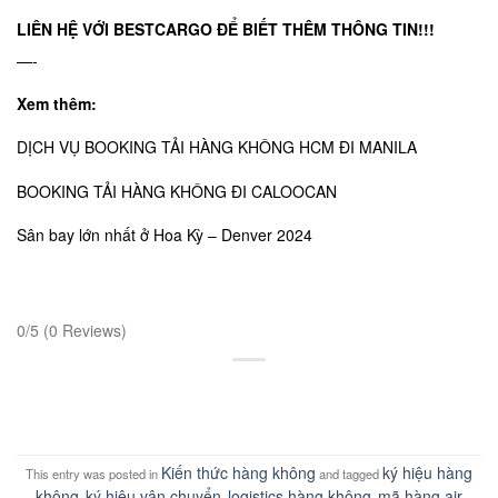
LIÊN HỆ VỚI BESTCARGO
ĐỂ BIẾT THÊM THÔNG TIN!!!
—-
Xem thêm:
DỊCH VỤ BOOKING TẢI HÀNG KHÔNG HCM ĐI MANILA
BOOKING TẢI HÀNG KHÔNG ĐI CALOOCAN
Sân bay lớn nhất ở Hoa Kỳ – Denver 2024
0/5
(0 Reviews)
Kiến thức hàng không
ký hiệu hàng
This entry was posted in
and tagged
không
ký hiệu vận chuyển
logistics hàng không
mã hàng air
,
,
,