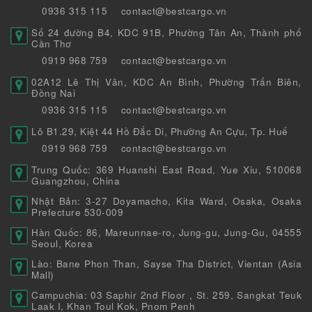
0936 315 115
contact@bestcargo.vn
Số 24 đường B4, KDC 91B, Phường Tân An, Thành phố
Cần Thơ
0919 968 759
contact@bestcargo.vn
02A12 Lê Thị Vân, KDC An Bình, Phường Trấn Biên,
Đồng Nai
0936 315 115
contact@bestcargo.vn
Lô B1.29, Kiệt 44 Hồ Đắc Di, Phường An Cựu, Tp. Huế
0919 968 759
contact@bestcargo.vn
Trung Quốc: 369 Huanshi East Road, Yue Xiu, 510068
Guangzhou, China
Nhật Bản: 3-27 Doyamacho, Kita Ward, Osaka, Osaka
Prefecture 530-009
Hàn Quốc: 86, Mareunnae-ro, Jung-gu, Jung-Gu, 04555
Seoul, Korea
Lào: Bane Phon Than, Sayse Tha District, Vientan (Asia
Mall)
Campuchia: 03 Saphir 2nd Floor , St. 259, Sangkat Teuk
Laak I, Khan Toul Kok, Pnom Penh