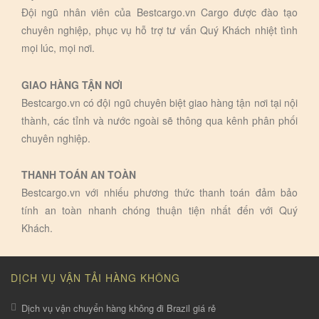
Đội ngũ nhân viên của Bestcargo.vn Cargo được đào tạo
chuyên nghiệp, phục vụ hỗ trợ tư vấn Quý Khách nhiệt tình
mọi lúc, mọi nơi.
GIAO HÀNG TẬN NƠI
Bestcargo.vn có đội ngũ chuyên biệt giao hàng tận nơi tại nội
thành, các tỉnh và nước ngoài sẽ thông qua kênh phân phối
chuyên nghiệp.
THANH TOÁN AN TOÀN
Bestcargo.vn với nhiếu phương thức thanh toán đảm bảo
tính an toàn nhanh chóng thuận tiện nhất đến với Quý
Khách.
DỊCH VỤ VẬN TẢI HÀNG KHÔNG
Dịch vụ vận chuyển hàng không đi Brazil giá rẻ