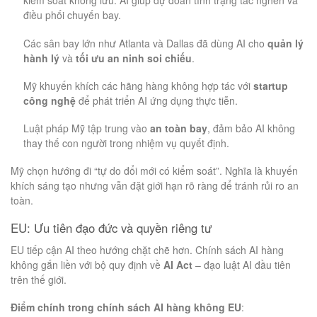
kiểm soát không lưu. AI giúp dự đoán tình trạng tắc nghẽn và
điều phối chuyến bay.
Các sân bay lớn như Atlanta và Dallas đã dùng AI cho
quản lý
hành lý
và
tối ưu an ninh soi chiếu
.
Mỹ khuyến khích các hãng hàng không hợp tác với
startup
công nghệ
để phát triển AI ứng dụng thực tiễn.
Luật pháp Mỹ tập trung vào
an toàn bay
, đảm bảo AI không
thay thế con người trong nhiệm vụ quyết định.
Mỹ chọn hướng đi “tự do đổi mới có kiểm soát”. Nghĩa là khuyến
khích sáng tạo nhưng vẫn đặt giới hạn rõ ràng để tránh rủi ro an
toàn.
EU: Ưu tiên đạo đức và quyền riêng tư
EU tiếp cận AI theo hướng chặt chẽ hơn. Chính sách AI hàng
không gắn liền với bộ quy định về
AI Act
– đạo luật AI đầu tiên
trên thế giới.
Điểm chính trong chính sách AI hàng không EU
: