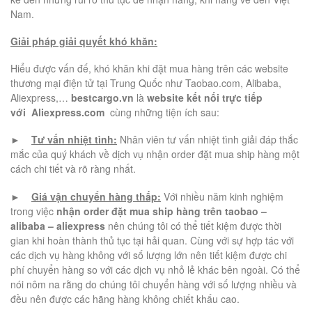
Nam.
Giải pháp giải quyết khó khăn:
Hiểu được vấn đế, khó khăn khi đặt mua hàng trên các website
thương mại điện tử tại Trung Quốc như Taobao.com, Alibaba,
Aliexpress,…
bestcargo.vn
là
website kết nối trực tiếp
với Aliexpress.com
cùng những tiện ích sau:
►
Tư vấn nhiệt tình:
Nhân viên tư vấn nhiệt tình giải đáp thắc
mắc của quý khách về dịch vụ nhận order đặt mua ship hàng
một
cách chi tiết và rõ ràng nhất.
►
Giá vận chuyển hàng thấp:
Với nhiều năm kinh nghiệm
trong việc
nhận order đặt mua ship hàng trên taobao –
alibaba – aliexpress
nên chúng tôi có thể tiết kiệm được thời
gian khi hoàn thành thủ tục tại hải quan. Cùng với sự hợp tác với
các dịch vụ hàng không với số lượng lớn nên tiết kiệm được chi
phí chuyển hàng so với các dịch vụ nhỏ lẻ khác bên ngoài. Có thể
nói nôm na rằng do chúng tôi chuyển hàng với số lượng nhiều và
đều nên được các hãng hàng không chiết khấu cao.