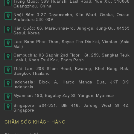
Trung Quốc: 369 Huanshi East Road, Yue Xiu, 510068
Guangzhou, China
Nhật Bản: 3-27 Doyamacho, Kita Ward, Osaka, Osaka
Prefecture 530-009
Hàn Quốc: 86, Mareunnae-ro, Jung-gu, Jung-Gu, 04555
Seoul, Korea
Lào: Bane Phon Than, Sayse Tha District, Vientan (Asia
Mall)
Campuchia: 03 Saphir 2nd Floor , St. 259, Sangkat Teuk
Laak I, Khan Toul Kok, Pnom Penh
Thái Lan: 208 Silom Road, Kwaeng, Khet Bang Rak,
Bangkok Thailand
Indonesia: Block A, Harco Manga Dua, JKT DKI
Indonesia
Myanmar: 190, Bogalay Zay St, Yangon, Myanmar
Singapore: #04-331, Blk 416, Jurong West St 42,
Singapore
CHĂM SÓC KHÁCH HÀNG