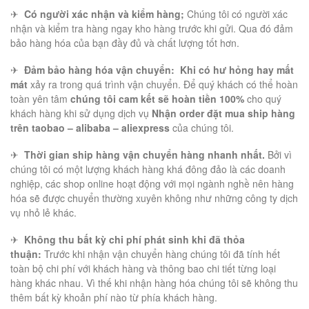
✈
Có người xác nhận và kiểm hàng;
Chúng tôi có người xác
nhận và kiểm tra hàng ngay kho hàng trước khi gửi. Qua đó đảm
bảo hàng hóa của bạn đầy đủ và chất lượng tốt hơn.
✈
Đảm bảo hàng hóa vận chuyển:
Khi có hư hỏng hay mất
mát
xảy ra trong quá trình vận chuyển. Để quý khách có thể hoàn
toàn yên tâm
chúng tôi cam kết sẽ hoàn tiền 100%
cho quý
khách hàng khi sử dụng dịch vụ
Nhận order đặt mua ship hàng
trên taobao – alibaba – aliexpress
của chúng tôi.
✈
Thời gian ship hàng vận chuyển hàng nhanh nhất.
Bởi vì
chúng tôi có một lượng khách hàng khá đông đảo là các doanh
nghiệp, các shop online hoạt động với mọi ngành nghề nên hàng
hóa sẽ được chuyển thường xuyên không như những công ty dịch
vụ nhỏ lẻ khác.
✈
Không thu bất kỳ chi phí phát sinh khi đã thỏa
thuận:
Trước khi nhận vận chuyển hàng chúng tôi đã tính hết
toàn bộ chi phí với khách hàng và thông bao chi tiết từng loại
hàng khác nhau. Vì thế khi nhận hàng hóa chúng tôi sẽ không thu
thêm bất kỳ khoản phí nào từ phía khách hàng.