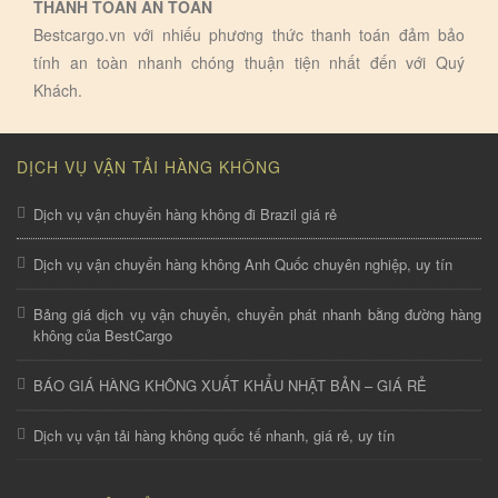
THANH TOÁN AN TOÀN
Bestcargo.vn với nhiếu phương thức thanh toán đảm bảo
tính an toàn nhanh chóng thuận tiện nhất đến với Quý
Khách.
DỊCH VỤ VẬN TẢI HÀNG KHÔNG
Dịch vụ vận chuyển hàng không đi Brazil giá rẻ
Dịch vụ vận chuyển hàng không Anh Quốc chuyên nghiệp, uy tín
Bảng giá dịch vụ vận chuyển, chuyển phát nhanh bằng đường hàng
không của BestCargo
BÁO GIÁ HÀNG KHÔNG XUẤT KHẨU NHẬT BẢN – GIÁ RẺ
Dịch vụ vận tải hàng không quốc tế nhanh, giá rẻ, uy tín