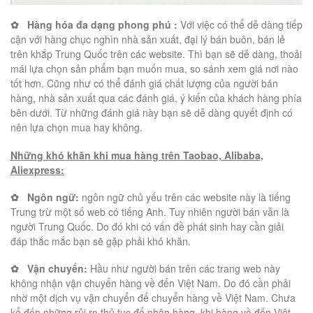
✿
Hàng hóa đa dạng phong phú :
Với việc có thể dễ dàng tiếp
cận với hàng chục nghìn nhà sản xuất, đại lý bán buôn, bán lẻ
trên khắp Trung Quốc trên các website. Thì bạn sẽ dễ dàng, thoải
mái lựa chọn sản phẩm bạn muốn mua, so sánh xem giá nơi nào
tốt hơn. Cũng như có thể đánh giá chất lượng của người bán
hàng, nhà sản xuất qua các đánh giá, ý kiến của khách hàng phía
bên dưới. Từ những đánh giá này bạn sẽ dễ dàng quyết định có
nên lựa chọn mua hay không.
Những khó khăn khi mua hàng trên Taobao, Alibaba,
Aliexpress:
✿
Ngôn ngữ:
ngôn ngữ chủ yếu trên các website này là tiếng
Trung trừ một số web có tiếng Anh. Tuy nhiên người bán vẫn là
người Trung Quốc. Do đó khi có vấn đề phát sinh hay cần giải
đáp thắc mắc bạn sẽ gặp phải khó khăn.
✿
Vận chuyển
:
Hầu như người bán trên các trang web này
không nhận vận chuyển hàng về đến Việt Nam. Do đó cần phải
nhờ một dịch vụ vận chuyển để chuyển hàng về Việt Nam. Chưa
kể đến những rủi ro thủ tục để nhận hàng, khi hàng về đến Việt