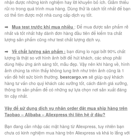
nhận được những kinh nghiệm hay lời khuyên bổ ích. Giảm thiểu
rủi ro trong quá trình mua hàng. Dùng thử là cách tốt nhất để bạn
có thể tìm được một nhà cung cấp dịch vụ tốt.
➡
Mua test trước khi mua nhiều
: Để mua được sản phẩm rẻ
nhất và tốt nhất hãy dành đơn hàng đầu tiên để kiểm tra chất
lượng sản phẩm cũng như test chất lượng dịch vụ.
➡
Về chất lượng sản phẩm :
bạn đừng lo ngại bởi 90% chất
lượng là thật so với hình ảnh bởi để hút khách, các shop phải
dùng hiệu ứng ánh sáng tốt, mẫu đẹp. Vậy nên khi hàng về, hình
ảnh chúng ta nhìn thấy không lung linh như trên ảnh cũng là 1
vấn đề hết sức bình thường.
bestcargo.vn
sẽ giúp quý khách
hàng tư vấn cho quý khách các xưởng tốt, cách đánh giá xưởng,
thông tin sản phẩm để có những sự lựa chọn nơi sản xuất đáng
tin cậy nhất.
Vậy để sử dụng dịch vụ nhận order đặt mua ship hàng trên
Taobao – Alibaba –
Aliexpress thì liên hệ ở đâu?
Bạn đang cần nhập các mặt hàng từ Aliexpress, tuy nhiên bạn
chưa có kinh nghiệm mua hàng trên Aliexpress và khá lo lắng với