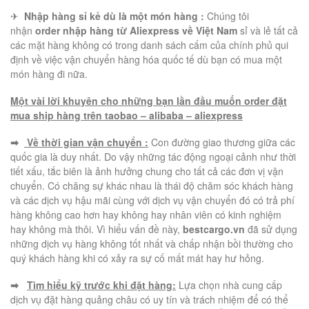
✈
Nhập hàng sỉ kẻ dù là một món hàng :
Chúng tôi
nhận
order nhập hàng từ Aliexpress về Việt Nam
sỉ và lẻ tất cả
các mặt hàng không có trong danh sách cấm của chính phủ qui
định về việc vận chuyển hàng hóa quốc tế dù bạn có mua một
món hàng đi nữa.
Một vài lời khuyên cho những bạn lần đầu muốn order đặt
mua ship hàng trên taobao – alibaba – aliexpress
➡
Về thời gian vận chuyển :
Con đường giao thương giữa các
quốc gia là duy nhất. Do vậy những tác động ngoại cảnh như thời
tiết xấu, tắc biên là ảnh hưởng chung cho tất cả các đơn vị vận
chuyển. Có chăng sự khác nhau là thái độ chăm sóc khách hàng
và các dịch vụ hậu mãi cùng với dịch vụ vận chuyển đó có trả phí
hàng không cao hơn hay không hay nhân viên có kinh nghiệm
hay không mà thôi. Vì hiểu vấn đề này,
bestcargo.vn
đã sử dụng
những dịch vụ hàng không tốt nhất và chấp nhận bồi thường cho
quý khách hàng khi có xảy ra sự cố mất mát hay hư hỏng.
➡
Tìm hiểu kỹ trước khi đặt hàng:
Lựa chọn nhà cung cấp
dịch vụ đặt hàng quảng châu có uy tín và trách nhiệm để có thể