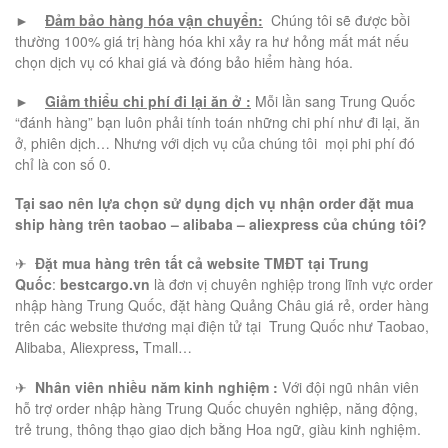
►
Đảm bảo hàng hóa vận chuyển:
Chúng tôi sẽ được bồi
thường 100% giá trị hàng hóa khi xảy ra hư hỏng mất mát nếu
chọn dịch vụ có khai giá và đóng bảo hiểm hàng hóa.
►
Giảm thiểu chi phí đi lại ăn ở :
Mỗi lần sang Trung Quốc
“đánh hàng” bạn luôn phải tính toán những chi phí như đi lại, ăn
ở, phiên dịch… Nhưng với dịch vụ của chúng tôi mọi phi phí đó
chỉ là con số 0.
Tại sao nên lựa chọn sử dụng dịch vụ nhận order đặt mua
ship hàng trên taobao – alibaba – aliexpress của chúng tôi?
✈
Đặt mua hàng trên tất cả website TMĐT tại Trung
Quốc
:
bestcargo.vn
là đơn vị chuyên nghiệp trong lĩnh vực order
nhập hàng Trung Quốc, đặt hàng Quảng Châu giá rẻ, order hàng
trên các website thương mại điện tử tại Trung Quốc như Taobao,
Alibaba, Aliexpress
,
Tmall…
✈
Nhân viên nhiều năm kinh nghiệm :
Với đội ngũ nhân viên
hỗ trợ order nhập hàng Trung Quốc chuyên nghiệp, năng động,
trẻ trung, thông thạo giao dịch bằng Hoa ngữ, giàu kinh nghiệm.