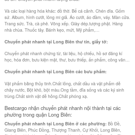
Và các loại hàng hóa khác: đồ thờ. Bể cá cảnh. Chén dĩa. Gốm
sứ. Album, hình cưới, lông mi giả. Áo cưới, áo đầm, váy. Màn cửa.
Trang sức. Trà, cà phê. Võng xếp. Giày dép.tượng phật. Hàng
nhà chùa. Thuốc tây. Bánh kẹo, mứt, Mỹ phẩm,…
Chuyển phát nhanh tại Long Biên thư tín, giấy tờ:
Chuyển phát nhanh chứng từ, tài liệu, hộ chiếu, hồ sơ đăng kí
học, hóa đơn, bưu kiện mật, thư, bưu thiếp, ấn phẩm, công văn…
Chuyển phát nhanh tại Long Biên các bưu phẩm:
Vật phẩm bằng thủy tinh.Chất lỏng, chất dầu và vật phẩm dễ
chảy nước, Bột khô, bột màu.Ong tầm, đỉa sống và các ký sinh
trùng.Chất sinh vật dễ hỏng.Chất phóng xạ.
Bestcargo nhận chuyển phát nhanh nội thành tại các
phường trong quận Long Biên:
Chuyển phát nhanh tại Long Biên ở các phường:
Bồ Đề,
Giang Biên, Phúc Đồng, Thượng Thanh, Cự Khối, Long BIên,