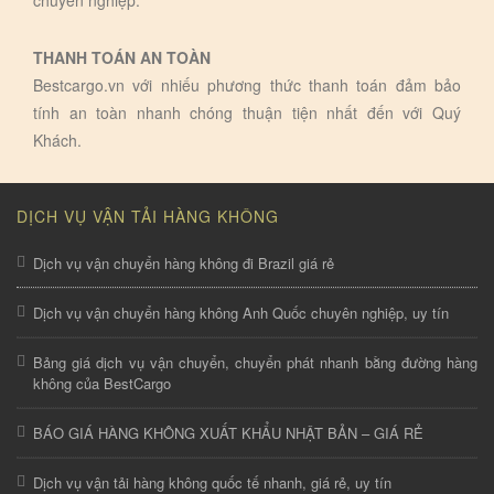
chuyên nghiệp.
THANH TOÁN AN TOÀN
Bestcargo.vn với nhiếu phương thức thanh toán đảm bảo
tính an toàn nhanh chóng thuận tiện nhất đến với Quý
Khách.
DỊCH VỤ VẬN TẢI HÀNG KHÔNG
Dịch vụ vận chuyển hàng không đi Brazil giá rẻ
Dịch vụ vận chuyển hàng không Anh Quốc chuyên nghiệp, uy tín
Bảng giá dịch vụ vận chuyển, chuyển phát nhanh bằng đường hàng
không của BestCargo
BÁO GIÁ HÀNG KHÔNG XUẤT KHẨU NHẬT BẢN – GIÁ RẺ
Dịch vụ vận tải hàng không quốc tế nhanh, giá rẻ, uy tín