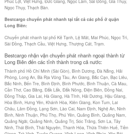
Phúc Lợi, Việt Hưng, Đức Giang, Ngọc Lâm, Sài Đồng, Gia Thụy,
Ngọc Thụy, Thạch Bàn.
Bestcargo chuyển phát nhanh tại tất cả các phố ở quận
Long Biên:
Chuyển phát nhanh tại phố Kẻ Tạnh, Lệ Mât, Mai Phúc, Ngọc Trì,
Sài Đồng, Thạch Cầu, Việt Hưng, Thượng Cát, Trạm.
Bestcargo nhận vận chuyển phát nhanh ngoại thành từ
Long Biên đến các tỉnh thành trong cả nước:
Thành phố Hồ Chí Minh (Sài Gòn), Bình Dương, Đà Nẵng, Hải
Phòng, Long An, Bà Rịa Vũng Tàu, An Giang, Bắc Cạn, Bạc Liêu,
Bắc Ninh, Bến Tre, Bình Định, Bình Phước, Bình Thuận, Cà Mau,
Cần Thơ, Cao Bằng, Đắk Lắk, Đắk Nông, Điện Biên, Đồng Nai,
Đồng Tháp, Gia Lai, Hà Giang, Hà Tĩnh, Hải Dương, Hậu GIang,
Hòa Bình, Hưng Yên, Khánh Hòa, Kiên Giang, Kon Tum, Lai
Châu, Lâm Đồng, Lạng Sơn, Lào Cai, Nam Định, Nghệ An, Ninh
Bình, Ninh Thuận, Phú Thọ, Phú Yên, Quảng Bình, Quảng Nam,
Quảng Ngãi, Quảng Ninh, Quảng Trị, Sóc Trăng, Sơn La, Tây
Ninh, Thái Bình, Thái Nguyên, Thanh Hóa, Thừa Thiên Huế, Tiền
Giang, Trà Vinh, Tuyên Quang, Vĩnh Long, Vĩnh Phúc, Yên Bái.