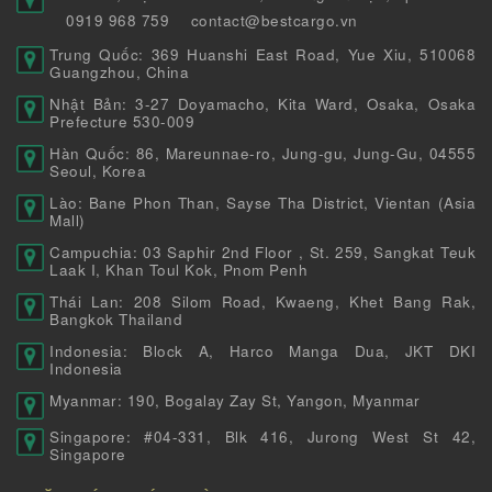
0919 968 759
contact@bestcargo.vn
Trung Quốc: 369 Huanshi East Road, Yue Xiu, 510068
Guangzhou, China
Nhật Bản: 3-27 Doyamacho, Kita Ward, Osaka, Osaka
Prefecture 530-009
Hàn Quốc: 86, Mareunnae-ro, Jung-gu, Jung-Gu, 04555
Seoul, Korea
Lào: Bane Phon Than, Sayse Tha District, Vientan (Asia
Mall)
Campuchia: 03 Saphir 2nd Floor , St. 259, Sangkat Teuk
Laak I, Khan Toul Kok, Pnom Penh
Thái Lan: 208 Silom Road, Kwaeng, Khet Bang Rak,
Bangkok Thailand
Indonesia: Block A, Harco Manga Dua, JKT DKI
Indonesia
Myanmar: 190, Bogalay Zay St, Yangon, Myanmar
Singapore: #04-331, Blk 416, Jurong West St 42,
Singapore