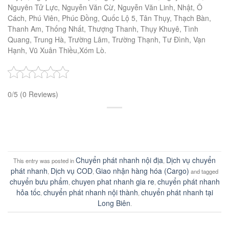
Nguyên Tử Lực, Nguyễn Văn Cừ, Nguyễn Văn Linh, Nhật, Ô
Cách, Phú Viên, Phúc Đồng, Quốc Lộ 5, Tân Thụy, Thạch Bàn,
Thanh Am, Thống Nhất, Thượng Thanh, Thụy Khuyê, Tình
Quang, Trung Hà, Trường Lâm, Trường Thạnh, Tư Đình, Vạn
Hạnh, Vũ Xuân Thiều,Xóm Lò.
0/5
(0 Reviews)
Chuyển phát nhanh nội địa
Dịch vụ chuyển
This entry was posted in
,
phát nhanh
Dịch vụ COD
Giao nhận hàng hóa (Cargo)
,
,
and tagged
chuyển bưu phẩm
chuyen phat nhanh gia re
chuyển phát nhanh
,
,
hỏa tốc
chuyển phát nhanh nội thành
chuyển phát nhanh tại
,
,
Long Biên
.