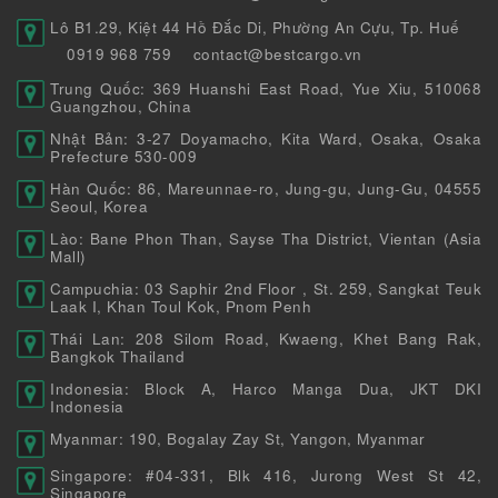
Lô B1.29, Kiệt 44 Hồ Đắc Di, Phường An Cựu, Tp. Huế
0919 968 759
contact@bestcargo.vn
Trung Quốc: 369 Huanshi East Road, Yue Xiu, 510068
Guangzhou, China
Nhật Bản: 3-27 Doyamacho, Kita Ward, Osaka, Osaka
Prefecture 530-009
Hàn Quốc: 86, Mareunnae-ro, Jung-gu, Jung-Gu, 04555
Seoul, Korea
Lào: Bane Phon Than, Sayse Tha District, Vientan (Asia
Mall)
Campuchia: 03 Saphir 2nd Floor , St. 259, Sangkat Teuk
Laak I, Khan Toul Kok, Pnom Penh
Thái Lan: 208 Silom Road, Kwaeng, Khet Bang Rak,
Bangkok Thailand
Indonesia: Block A, Harco Manga Dua, JKT DKI
Indonesia
Myanmar: 190, Bogalay Zay St, Yangon, Myanmar
Singapore: #04-331, Blk 416, Jurong West St 42,
Singapore