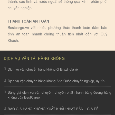
thành, các tỉnh và nước ngoài sẽ thông qua kênh phân phối
chuyên nghiệp.
THANH TOÁN AN TOÀN
Bestcargo.vn với nhiếu phương thức thanh toán đảm bảo
tính an toàn nhanh chóng thuận tiện nhất đến với Quý
Khách.
DỊCH VỤ VẬN TẢI HÀNG KHÔNG
Dịch vụ vận chuyển hàng không đi Brazil giá rẻ
Dịch vụ vận chuyển hàng không Anh Quốc chuyên nghiệp, uy tín
Bảng giá dịch vụ vận chuyển, chuyển phát nhanh bằng đường hàng
không của BestCargo
BÁO GIÁ HÀNG KHÔNG XUẤT KHẨU NHẬT BẢN – GIÁ RẺ