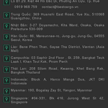
Lô B1.29, Kiệt 44 Hồ Đắc Di, Phường An Cựu, Tp. Huế
0919 968 759
contact@bestcargo.vn
Trung Quốc: 369 Huanshi East Road, Yue Xiu, 510068
Guangzhou, China
Nhật Bản: 3-27 Doyamacho, Kita Ward, Osaka, Osaka
Prefecture 530-009
Hàn Quốc: 86, Mareunnae-ro, Jung-gu, Jung-Gu, 04555
Seoul, Korea
Lào: Bane Phon Than, Sayse Tha District, Vientan (Asia
Mall)
Campuchia: 03 Saphir 2nd Floor , St. 259, Sangkat Teuk
Laak I, Khan Toul Kok, Pnom Penh
Thái Lan: 208 Silom Road, Kwaeng, Khet Bang Rak,
Bangkok Thailand
Indonesia: Block A, Harco Manga Dua, JKT DKI
Indonesia
Myanmar: 190, Bogalay Zay St, Yangon, Myanmar
Singapore: #04-331, Blk 416, Jurong West St 42,
Singapore