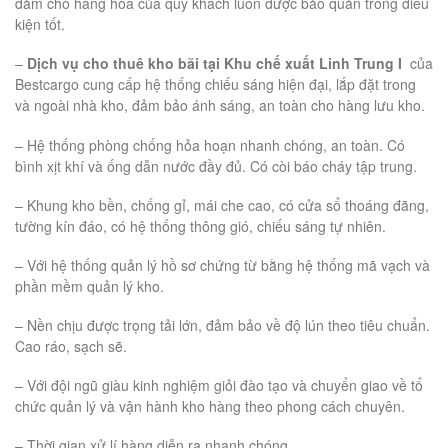
đảm cho hàng hóa của quý khách luôn được bảo quản trong điều
kiện tốt.
–
Dịch vụ cho thuê kho bãi tại Khu chế xuất Linh Trung I
của
Bestcargo cung cấp hệ thống chiếu sáng hiện đại, lắp đặt trong
và ngoài nhà kho, đảm bảo ánh sáng, an toàn cho hàng lưu kho.
– Hệ thống phòng chống hỏa hoạn nhanh chóng, an toàn. Có
bình xịt khí và ống dẫn nước đầy đủ. Có còi báo cháy tập trung.
– Khung kho bền, chống gỉ, mái che cao, có cửa sổ thoáng đãng,
tường kín đáo, có hệ thống thông gió, chiếu sáng tự nhiên.
– Với hệ thống quản lý hồ sơ chứng từ bằng hệ thống mã vạch và
phần mềm quản lý kho.
– Nền chịu được trọng tải lớn, đảm bảo về độ lún theo tiêu chuẩn.
Cao ráo, sạch sẽ.
– Với đội ngũ giàu kinh nghiệm giỏi đào tạo và chuyển giao về tổ
chức quản lý và vận hành kho hàng theo phong cách chuyên.
– Thời gian xử lí hàng diễn ra nhanh chóng