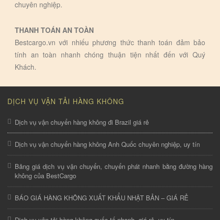
chuyên nghiệp.
THANH TOÁN AN TOÀN
Bestcargo.vn với nhiếu phương thức thanh toán đảm bảo
tính an toàn nhanh chóng thuận tiện nhất đến với Quý
Khách.
DỊCH VỤ VẬN TẢI HÀNG KHÔNG
Dịch vụ vận chuyển hàng không đi Brazil giá rẻ
Dịch vụ vận chuyển hàng không Anh Quốc chuyên nghiệp, uy tín
Bảng giá dịch vụ vận chuyển, chuyển phát nhanh bằng đường hàng
không của BestCargo
BÁO GIÁ HÀNG KHÔNG XUẤT KHẨU NHẬT BẢN – GIÁ RẺ
Dịch vụ vận tải hàng không quốc tế nhanh, giá rẻ, uy tín