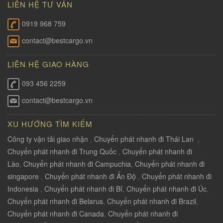
LIÊN HỆ TƯ VẤN
0919 968 759
contact@bestcargo.vn
LIÊN HỆ GIAO HÀNG
093 456 2259
contact@bestcargo.vn
XU HƯỚNG TÌM KIẾM
Công ty vận tải giao nhận
,
Chuyển phát nhanh đi Thái Lan
,
Chuyển phát nhanh đi Trung Quốc
,
Chuyển phát nhanh đi
Lào
,
Chuyển phát nhanh đi Campuchia
,
Chuyển phát nhanh đi
singapore
,
Chuyển phát nhanh đi Ấn Độ
,
Chuyển phát nhanh đi
Indonesia
,
Chuyển phát nhanh đi Bỉ
,
Chuyển phát nhanh đi Úc
,
Chuyển phát nhanh đi Belarus
,
Chuyển phát nhanh đi Brazil
,
Chuyển phát nhanh đi Canada
,
Chuyển phát nhanh đi