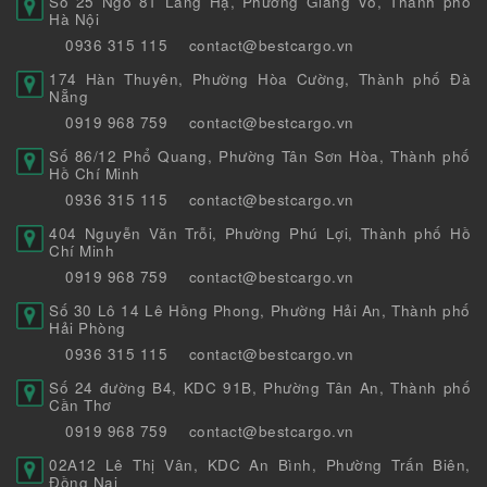
Số 25 Ngõ 81 Láng Hạ, Phường Giảng Võ, Thành phố
Hà Nội
0936 315 115
contact@bestcargo.vn
174 Hàn Thuyên, Phường Hòa Cường, Thành phố Đà
Nẵng
0919 968 759
contact@bestcargo.vn
Số 86/12 Phổ Quang, Phường Tân Sơn Hòa, Thành phố
Hồ Chí Minh
0936 315 115
contact@bestcargo.vn
404 Nguyễn Văn Trỗi, Phường Phú Lợi, Thành phố Hồ
Chí Minh
0919 968 759
contact@bestcargo.vn
Số 30 Lô 14 Lê Hồng Phong, Phường Hải An, Thành phố
Hải Phòng
0936 315 115
contact@bestcargo.vn
Số 24 đường B4, KDC 91B, Phường Tân An, Thành phố
Cần Thơ
0919 968 759
contact@bestcargo.vn
02A12 Lê Thị Vân, KDC An Bình, Phường Trấn Biên,
Đồng Nai