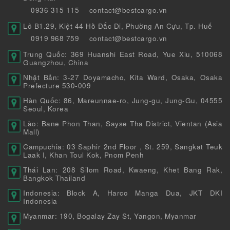
0936 315 115
contact@bestcargo.vn
Lô B1.29, Kiệt 44 Hồ Đắc Di, Phường An Cựu, Tp. Huế
0919 968 759
contact@bestcargo.vn
Trung Quốc: 369 Huanshi East Road, Yue Xiu, 510068
Guangzhou, China
Nhật Bản: 3-27 Doyamacho, Kita Ward, Osaka, Osaka
Prefecture 530-009
Hàn Quốc: 86, Mareunnae-ro, Jung-gu, Jung-Gu, 04555
Seoul, Korea
Lào: Bane Phon Than, Sayse Tha District, Vientan (Asia
Mall)
Campuchia: 03 Saphir 2nd Floor , St. 259, Sangkat Teuk
Laak I, Khan Toul Kok, Pnom Penh
Thái Lan: 208 Silom Road, Kwaeng, Khet Bang Rak,
Bangkok Thailand
Indonesia: Block A, Harco Manga Dua, JKT DKI
Indonesia
Myanmar: 190, Bogalay Zay St, Yangon, Myanmar