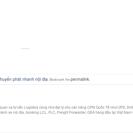
huyển phát nhanh nội địa
permalink
. Bookmark the
.
i quan va tư vấn Logistics cũng như đại lý cho các hãng CPN Quốc Tế như UPS, DH
hành xe nội địa, booking LCL, FLC, Freight Forwarder, GSA hàng đầu tại Việt Nam 