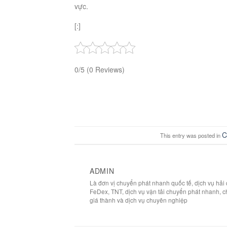
vực.
[:]
0/5
(0 Reviews)
C
This entry was posted in
ADMIN
Là đơn vị chuyển phát nhanh quốc tế, dịch vụ hả
FeDex, TNT, dịch vụ vận tải chuyển phát nhanh, c
giá thành và dịch vụ chuyên nghiệp