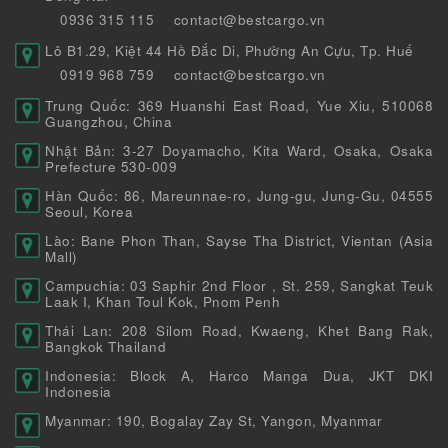
0936 315 115
contact@bestcargo.vn
Lô B1.29, Kiệt 44 Hồ Đắc Di, Phường An Cựu, Tp. Huế
0919 968 759
contact@bestcargo.vn
Trung Quốc: 369 Huanshi East Road, Yue Xiu, 510068
Guangzhou, China
Nhật Bản: 3-27 Doyamacho, Kita Ward, Osaka, Osaka
Prefecture 530-009
Hàn Quốc: 86, Mareunnae-ro, Jung-gu, Jung-Gu, 04555
Seoul, Korea
Lào: Bane Phon Than, Sayse Tha District, Vientan (Asia
Mall)
Campuchia: 03 Saphir 2nd Floor , St. 259, Sangkat Teuk
Laak I, Khan Toul Kok, Pnom Penh
Thái Lan: 208 Silom Road, Kwaeng, Khet Bang Rak,
Bangkok Thailand
Indonesia: Block A, Harco Manga Dua, JKT DKI
Indonesia
Myanmar: 190, Bogalay Zay St, Yangon, Myanmar