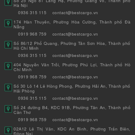
Số 25 Ngõ 81 Láng Hạ, Phường Giảng Võ, Thành phố
Hà Nội
0936 315 115
contact@bestcargo.vn
174 Hàn Thuyên, Phường Hòa Cường, Thành phố Đà
Nẵng
0919 968 759
contact@bestcargo.vn
Số 86/12 Phổ Quang, Phường Tân Sơn Hòa, Thành phố
Hồ Chí Minh
0936 315 115
contact@bestcargo.vn
404 Nguyễn Văn Trỗi, Phường Phú Lợi, Thành phố Hồ
Chí Minh
0919 968 759
contact@bestcargo.vn
Số 30 Lô 14 Lê Hồng Phong, Phường Hải An, Thành phố
Hải Phòng
0936 315 115
contact@bestcargo.vn
Số 24 đường B4, KDC 91B, Phường Tân An, Thành phố
Cần Thơ
0919 968 759
contact@bestcargo.vn
02A12 Lê Thị Vân, KDC An Bình, Phường Trấn Biên,
Đồng Nai