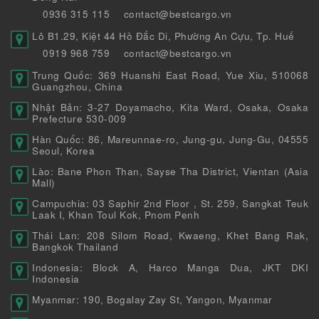
0936 315 115
contact@bestcargo.vn
Lô B1.29, Kiệt 44 Hồ Đắc Di, Phường An Cựu, Tp. Huế
0919 968 759
contact@bestcargo.vn
Trung Quốc: 369 Huanshi East Road, Yue Xiu, 510068
Guangzhou, China
Nhật Bản: 3-27 Doyamacho, Kita Ward, Osaka, Osaka
Prefecture 530-009
Hàn Quốc: 86, Mareunnae-ro, Jung-gu, Jung-Gu, 04555
Seoul, Korea
Lào: Bane Phon Than, Sayse Tha District, Vientan (Asia
Mall)
Campuchia: 03 Saphir 2nd Floor , St. 259, Sangkat Teuk
Laak I, Khan Toul Kok, Pnom Penh
Thái Lan: 208 Silom Road, Kwaeng, Khet Bang Rak,
Bangkok Thailand
Indonesia: Block A, Harco Manga Dua, JKT DKI
Indonesia
Myanmar: 190, Bogalay Zay St, Yangon, Myanmar