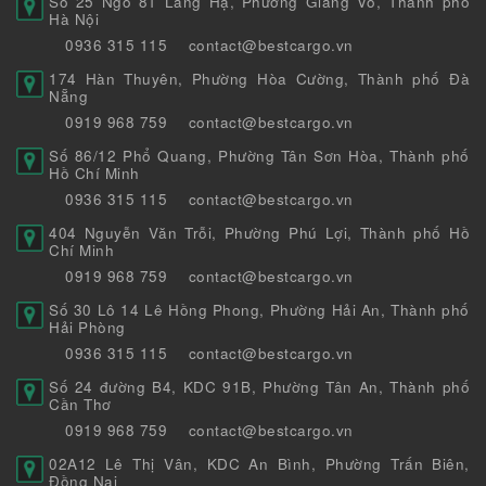
Số 25 Ngõ 81 Láng Hạ, Phường Giảng Võ, Thành phố
Hà Nội
0936 315 115
contact@bestcargo.vn
174 Hàn Thuyên, Phường Hòa Cường, Thành phố Đà
Nẵng
0919 968 759
contact@bestcargo.vn
Số 86/12 Phổ Quang, Phường Tân Sơn Hòa, Thành phố
Hồ Chí Minh
0936 315 115
contact@bestcargo.vn
404 Nguyễn Văn Trỗi, Phường Phú Lợi, Thành phố Hồ
Chí Minh
0919 968 759
contact@bestcargo.vn
Số 30 Lô 14 Lê Hồng Phong, Phường Hải An, Thành phố
Hải Phòng
0936 315 115
contact@bestcargo.vn
Số 24 đường B4, KDC 91B, Phường Tân An, Thành phố
Cần Thơ
0919 968 759
contact@bestcargo.vn
02A12 Lê Thị Vân, KDC An Bình, Phường Trấn Biên,
Đồng Nai