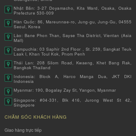
Nhật Bản: 3-27 Doyamacho, Kita Ward, Osaka, Osaka
Prefecture 530-009
Hàn Quốc: 86, Mareunnae-ro, Jung-gu, Jung-Gu, 04555
Seoul, Korea
Lào: Bane Phon Than, Sayse Tha District, Vientan (Asia
Mall)
Campuchia: 03 Saphir 2nd Floor , St. 259, Sangkat Teuk
Laak I, Khan Toul Kok, Pnom Penh
Thái Lan: 208 Silom Road, Kwaeng, Khet Bang Rak,
Bangkok Thailand
Indonesia: Block A, Harco Manga Dua, JKT DKI
Indonesia
Myanmar: 190, Bogalay Zay St, Yangon, Myanmar
Singapore: #04-331, Blk 416, Jurong West St 42,
Singapore
CHĂM SÓC KHÁCH HÀNG
Giao hàng trực tiếp