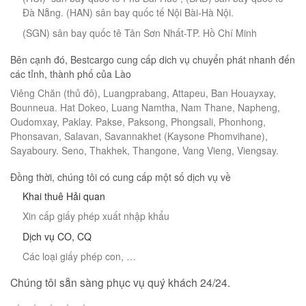
Đà Nẵng. (HAN) sân bay quốc tế Nội Bài-Hà Nội.
(SGN) sân bay quốc tê Tân Sơn Nhất-TP. Hồ Chí Minh
Bên cạnh đó, Bestcargo cung cấp dich vụ chuyển phát nhanh đến
các tỉnh, thành phố của Lào
Viêng Chăn (thủ đô), Luangprabang, Attapeu, Ban Houayxay,
Bounneua. Hat Dokeo, Luang Namtha, Nam Thane, Napheng,
Oudomxay, Paklay. Pakse, Paksong, Phongsali, Phonhong,
Phonsavan, Salavan, Savannakhet (Kaysone Phomvihane),
Sayaboury. Seno, Thakhek, Thangone, Vang Vieng, Viengsay.
Đồng thời, chúng tôi có cung cấp một số dịch vụ về
Khai thuê Hải quan
Xin cấp giấy phép xuất nhập khẩu
Dịch vụ CO, CQ
Các loại giấy phép con, …
Chúng tôi sẵn sàng phục vụ quý khách 24/24.