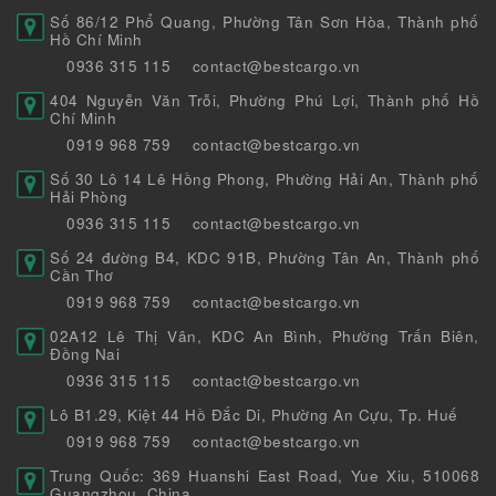
Số 86/12 Phổ Quang, Phường Tân Sơn Hòa, Thành phố
Hồ Chí Minh
0936 315 115
contact@bestcargo.vn
404 Nguyễn Văn Trỗi, Phường Phú Lợi, Thành phố Hồ
Chí Minh
0919 968 759
contact@bestcargo.vn
Số 30 Lô 14 Lê Hồng Phong, Phường Hải An, Thành phố
Hải Phòng
0936 315 115
contact@bestcargo.vn
Số 24 đường B4, KDC 91B, Phường Tân An, Thành phố
Cần Thơ
0919 968 759
contact@bestcargo.vn
02A12 Lê Thị Vân, KDC An Bình, Phường Trấn Biên,
Đồng Nai
0936 315 115
contact@bestcargo.vn
Lô B1.29, Kiệt 44 Hồ Đắc Di, Phường An Cựu, Tp. Huế
0919 968 759
contact@bestcargo.vn
Trung Quốc: 369 Huanshi East Road, Yue Xiu, 510068
Guangzhou, China