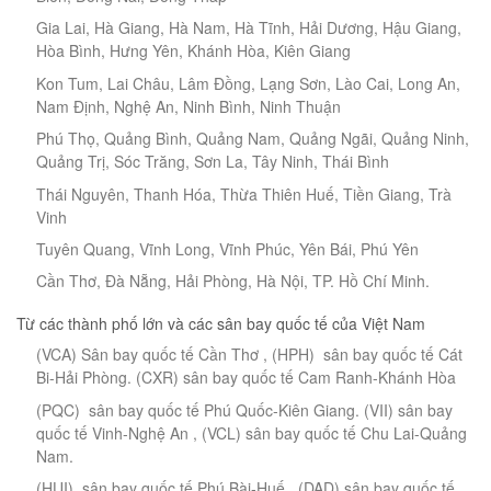
Gia Lai, Hà Giang, Hà Nam, Hà Tĩnh, Hải Dương, Hậu Giang,
Hòa Bình, Hưng Yên, Khánh Hòa, Kiên Giang
Kon Tum, Lai Châu, Lâm Đồng, Lạng Sơn, Lào Cai, Long An,
Nam Định, Nghệ An, Ninh Bình, Ninh Thuận
Phú Thọ, Quảng Bình, Quảng Nam, Quảng Ngãi, Quảng Ninh,
Quảng Trị, Sóc Trăng, Sơn La, Tây Ninh, Thái Bình
Thái Nguyên, Thanh Hóa, Thừa Thiên Huế, Tiền Giang, Trà
Vinh
Tuyên Quang, Vĩnh Long, Vĩnh Phúc, Yên Bái, Phú Yên
Cần Thơ, Đà Nẵng, Hải Phòng, Hà Nội, TP. Hồ Chí Minh.
Từ các thành phố lớn và các sân bay quốc tế của Việt Nam
(VCA) Sân bay quốc tế Cần Thơ , (HPH) sân bay quốc tế Cát
Bi-Hải Phòng. (CXR) sân bay quốc tế Cam Ranh-Khánh Hòa
(PQC) sân bay quốc tế Phú Quốc-Kiên Giang. (VII) sân bay
quốc tế Vinh-Nghệ An , (VCL) sân bay quốc tế Chu Lai-Quảng
Nam.
(HUI) sân bay quốc tế Phú Bài-Huế , (DAD) sân bay quốc tế