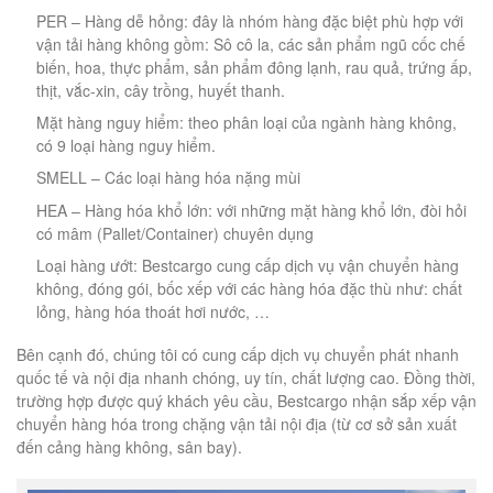
PER – Hàng dễ hỏng: đây là nhóm hàng đặc biệt phù hợp với
vận tải hàng không gồm: Sô cô la, các sản phẩm ngũ cốc chế
biến, hoa, thực phẩm, sản phẩm đông lạnh, rau quả, trứng ấp,
thịt, vắc-xin, cây trồng, huyết thanh.
Mặt hàng nguy hiểm: theo phân loại của ngành hàng không,
có 9 loại hàng nguy hiểm.
SMELL – Các loại hàng hóa nặng mùi
HEA – Hàng hóa khổ lớn: với những mặt hàng khổ lớn, đòi hỏi
có mâm (Pallet/Container) chuyên dụng
Loại hàng ướt: Bestcargo cung cấp dịch vụ vận chuyển hàng
không, đóng gói, bốc xếp với các hàng hóa đặc thù như: chất
lỏng, hàng hóa thoát hơi nước, …
Bên cạnh đó, chúng tôi có cung cấp dịch vụ chuyển phát nhanh
quốc tế và nội địa nhanh chóng, uy tín, chất lượng cao. Đồng thời,
trường hợp được quý khách yêu cầu, Bestcargo nhận sắp xếp vận
chuyển hàng hóa trong chặng vận tải nội địa (từ cơ sở sản xuất
đến cảng hàng không, sân bay).