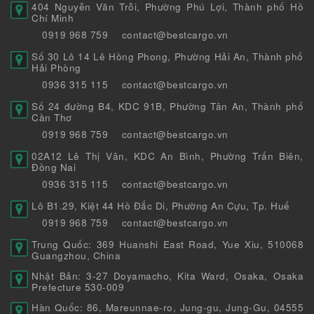
404 Nguyễn Văn Trỗi, Phường Phú Lợi, Thành phố Hồ
Chí Minh
0919 968 759
contact@bestcargo.vn
Số 30 Lô 14 Lê Hồng Phong, Phường Hải An, Thành phố
Hải Phòng
0936 315 115
contact@bestcargo.vn
Số 24 đường B4, KDC 91B, Phường Tân An, Thành phố
Cần Thơ
0919 968 759
contact@bestcargo.vn
02A12 Lê Thị Vân, KDC An Bình, Phường Trấn Biên,
Đồng Nai
0936 315 115
contact@bestcargo.vn
Lô B1.29, Kiệt 44 Hồ Đắc Di, Phường An Cựu, Tp. Huế
0919 968 759
contact@bestcargo.vn
Trung Quốc: 369 Huanshi East Road, Yue Xiu, 510068
Guangzhou, China
Nhật Bản: 3-27 Doyamacho, Kita Ward, Osaka, Osaka
Prefecture 530-009
Hàn Quốc: 86, Mareunnae-ro, Jung-gu, Jung-Gu, 04555