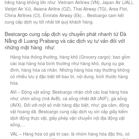
hãng hàng không lớn như: Vietnam Airlines (VN), Japan Air (JAL),
Vietjet Air VJ), Asiana Airline (OZ), Thai Airway (TG), Area Flot,
China Airlines (CI), Emirate Airway (Ek)… Bestcargo cam kết
cung cấp dịch vụ tốt nhất tới quý khách hàng.
Bestcargo cung cấp dịch vụ chuyển phát nhanh từ Đà
Nẵng đi Luang Prabang và các dịch vụ tư vấn đối với
những mặt hàng như:
Hàng hóa thông thường, hàng khô (Grocery cargo): bao gồm
các loại hàng hóa bình thường như hàng khô, dụng cụ gia
đình, hàng hóa cá nhân. Những hàng hóa này thường không
có nhiều lưu ý đặc biệt tới bao bì, nội dung, kích thước hàng
hóa.
AVi – Động vật sống: Bestcargo nhận chở các loại hàng hóa
như: chim sống (mã AvB), cá sống nhiệt đới (AVF), gà sống
(AVX). Đối với một số măt hàng đặc biệt, như: gia cầm, động
vật hoang dã. Bestcargo cung cấp dịch vụ xin cấp giấy kiểm
dịch động thực vật, giấy phép vận chuyển nội địa động vật
sống,…
VAL – Hàng hóa có giá trị cao: là nhóm hàng hóa đặc thù, có