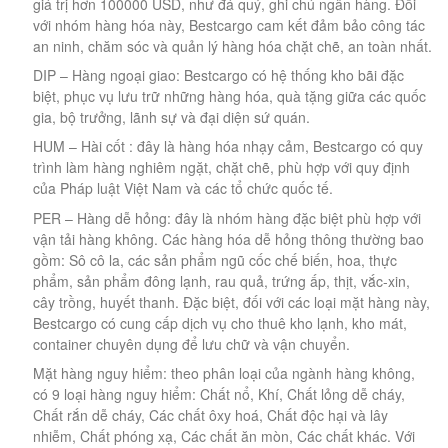
giá trị hơn 100000 USD, như đá quý, ghi chú ngân hàng. Đối
với nhóm hàng hóa này, Bestcargo cam kết đảm bảo công tác
an ninh, chăm sóc và quản lý hàng hóa chặt chẽ, an toàn nhất.
DIP – Hàng ngoại giao: Bestcargo có hệ thống kho bãi đặc
biệt, phục vụ lưu trữ những hàng hóa, quà tặng giữa các quốc
gia, bộ trưởng, lãnh sự và đại diện sứ quán.
HUM – Hài cốt : đây là hàng hóa nhạy cảm, Bestcargo có quy
trình làm hàng nghiêm ngặt, chặt chẽ, phù hợp với quy định
của Pháp luật Việt Nam và các tổ chức quốc tế.
PER – Hàng dễ hỏng: đây là nhóm hàng đặc biệt phù hợp với
vận tải hàng không. Các hàng hóa dễ hỏng thông thường bao
gồm: Sô cô la, các sản phẩm ngũ cốc chế biến, hoa, thực
phẩm, sản phẩm đông lạnh, rau quả, trứng ấp, thịt, vắc-xin,
cây trồng, huyết thanh. Đặc biệt, đối với các loại mặt hàng này,
Bestcargo có cung cấp dịch vụ cho thuê kho lạnh, kho mát,
container chuyên dụng để lưu chữ và vận chuyển.
Mặt hàng nguy hiểm: theo phân loại của ngành hàng không,
có 9 loại hàng nguy hiểm: Chất nổ, Khí, Chất lỏng dễ cháy,
Chất rắn dễ cháy, Các chất ôxy hoá, Chất độc hại và lây
nhiễm, Chất phóng xạ, Các chất ăn mòn, Các chất khác. Với