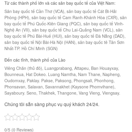
Từ các thành phố lớn và các sân bay quốc tế của Việt Nam:
Sân bay quốc tế Cần Thơ (VCA), sân bay quốc tế Cát Bi-Hải
Phòng (HPH), sân bay quốc tế Cam Ranh-Khánh Hòa (CXR), sân
bay quốc tế Phú Quốc-Kiên Giang (PQC), sân bay quốc tế Vinh-
Nghệ An (VII), sân bay quốc tế Chu Lai-Quảng Nam (VCL), sân
bay quốc tế Phú Bài-Huế (HUI), sân bay quốc tế Đà Nẵng (DAD),
sân bay quốc tế Nội Bài-Hà Nội (HAN), sân bay quốc tê Tân Sơn
Nhất-TP. Hồ Chí Minh (SGN)
Đến các tỉnh, thành phố của Lào
Viêng Chăn (thủ đô), Luangprabang, Attapeu, Ban Houayxay,
Bounneua, Hat Dokeo. Luang Namtha, Nam Thane, Napheng,
Oudomxay, Paklay. Pakse, Paksong, Phongsali, Phonhong,
Phonsavan, Salavan, Savannakhet (Kaysone Phomvihane),
Sayaboury. Seno, Thakhek, Thangone, Vang Vieng, Viengsay.
Chúng tôi sẵn sàng phục vụ quý khách 24/24.
0/5
(0 Reviews)