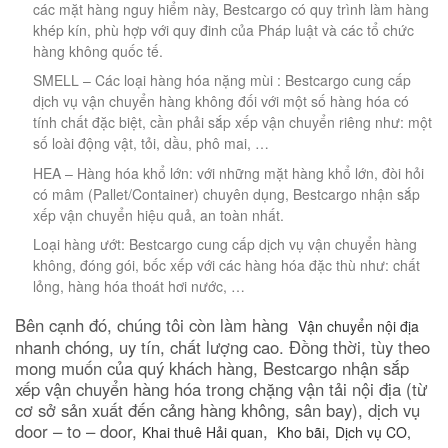
các mặt hàng nguy hiểm này, Bestcargo có quy trình làm hàng
khép kín, phù hợp với quy đinh của Pháp luật và các tổ chức
hàng không quốc tế.
SMELL – Các loại hàng hóa nặng mùi : Bestcargo cung cấp
dịch vụ vận chuyển hàng không đối với một số hàng hóa có
tính chất đặc biệt, cần phải sắp xếp vận chuyển riêng như: một
số loài động vật, tỏi, dầu, phô mai, …
HEA – Hàng hóa khổ lớn: với những mặt hàng khổ lớn, đòi hỏi
có mâm (Pallet/Container) chuyên dụng, Bestcargo nhận sắp
xếp vận chuyển hiệu quả, an toàn nhất.
Loại hàng ướt: Bestcargo cung cấp dịch vụ vận chuyển hàng
không, đóng gói, bốc xếp với các hàng hóa đặc thù như: chất
lỏng, hàng hóa thoát hơi nước, …
Bên cạnh đó, chúng tôi còn làm hàng
Vận chuyển nội địa
nhanh chóng, uy tín, chất lượng cao. Đồng thời, tùy theo
mong muốn của quý khách hàng, Bestcargo nhận sắp
xếp vận chuyển hàng hóa trong chặng vận tải nội địa (từ
cơ sở sản xuất đến cảng hàng không, sân bay), dịch vụ
door – to – door,
,
,
Khai thuê Hải quan
Kho bãi
Dịch vụ CO,