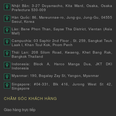
Nhật Bản: 3-27 Doyamacho, Kita Ward, Osaka, Osaka
Prefecture 530-009
Hàn Quốc: 86, Mareunnae-ro, Jung-gu, Jung-Gu, 04555
Seoul, Korea
Lào: Bane Phon Than, Sayse Tha District, Vientan (Asia
Mall)
Campuchia: 03 Saphir 2nd Floor , St. 259, Sangkat Teuk
Laak I, Khan Toul Kok, Pnom Penh
Thái Lan: 208 Silom Road, Kwaeng, Khet Bang Rak,
Bangkok Thailand
Indonesia: Block A, Harco Manga Dua, JKT DKI
Indonesia
Myanmar: 190, Bogalay Zay St, Yangon, Myanmar
Singapore: #04-331, Blk 416, Jurong West St 42,
Singapore
CHĂM SÓC KHÁCH HÀNG
Giao hàng trực tiếp