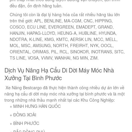
đều đặn, ổn định hằng tuần.
Chúng tôi còn là đại lý hàng hóa của rất nhiều hãng tàu lớn
trên thế giới: APL, BENLINE, MA-CGM, CNC, HIPPING,
COSCO, ECU LINE, EVERGREEN, EMADEPT, GRAND,
HANJIN, HAPAG-LLOYD, HEUNG-A, HUBLINE, HYUNDA,
NDOTRA, K-LINE, KMG, KMTC, AERSK LIN, MCC, MELL,
MOL, MSC, AMSUNG, NORTH, FREIRHT, NYK, OOCL,
ORIENTAL, ORIMAS, PIL, RCL, SINOKOR, INOTRANS, SITC,
TS LINE, VOSA, VVMV, WANHAI, NG MIN, ZIM.
Dịch Vụ Nâng Hạ Cẩu Di Dời Máy Móc Nhà
Xưởng Tại Bình Phước
Xe Nâng Bestcargo đã thực hiện thành công nhiều dự án lớn về
nâng hạ cẩu di dời máy móc nhà xưởng tại bình phước và là một
trong những nhà thầu mạnh nhất tại các Khu Công Nghiệp:
+ MINH HƯNG HÀN QUỐC
+ ĐỒNG XOÀI
+ BÌNH PHƯỚC
+ BẮC ĐỒNG PHÚ