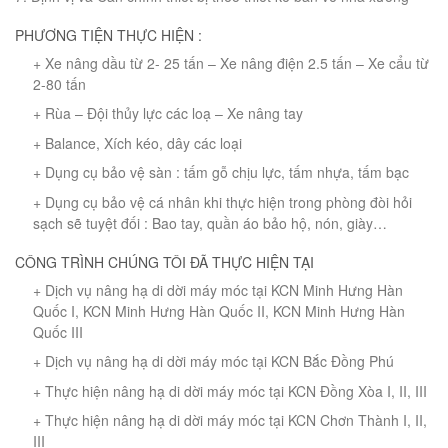
PHƯƠNG TIỆN THỰC HIỆN :
+ Xe nâng dầu từ 2- 25 tấn – Xe nâng điện 2.5 tấn – Xe cẩu từ
2-80 tấn
+ Rùa – Đội thủy lực các loạ – Xe nâng tay
+ Balance, Xích kéo, dây các loại
+ Dụng cụ bảo vệ sàn : tấm gỗ chịu lực, tấm nhựa, tấm bạc
+ Dụng cụ bảo vệ cá nhân khi thực hiện trong phòng đòi hỏi
sạch sẽ tuyệt đối : Bao tay, quần áo bảo hộ, nón, giày…
CÔNG TRÌNH CHÚNG TÔI ĐÃ THỰC HIỆN TẠI
+ Dịch vụ nâng hạ di dời máy móc tại KCN Minh Hưng Hàn
Quốc I, KCN Minh Hưng Hàn Quốc II, KCN Minh Hưng Hàn
Quốc III
+ Dịch vụ nâng hạ di dời máy móc tại KCN Bắc Đồng Phú
+ Thực hiện nâng hạ di dời máy móc tại KCN Đồng Xòa I, II, III
+ Thực hiện nâng hạ di dời máy móc tại KCN Chơn Thành I, II,
III