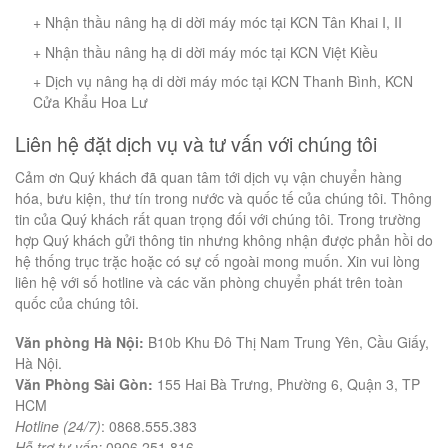
+ Nhận thầu nâng hạ di dời máy móc tại KCN Tân Khai I, II
+ Nhận thầu nâng hạ di dời máy móc tại KCN Việt Kiều
+ Dịch vụ nâng hạ di dời máy móc tại KCN Thanh Bình, KCN
Cửa Khẩu Hoa Lư
Liên hệ đặt dịch vụ và tư vấn với chúng tôi
Cảm ơn Quý khách đã quan tâm tới dịch vụ vận chuyển hàng
hóa, bưu kiện, thư tín trong nước và quốc tế của chúng tôi. Thông
tin của Quý khách rất quan trọng đối với chúng tôi. Trong trường
hợp Quý khách gửi thông tin nhưng không nhận được phản hồi do
hệ thống trục trặc hoặc có sự cố ngoài mong muốn. Xin vui lòng
liên hệ với số hotline và các văn phòng chuyển phát trên toàn
quốc của chúng tôi.
Văn phòng Hà Nội:
B10b Khu Đô Thị Nam Trung Yên, Cầu Giấy,
Hà Nội.
Văn Phòng Sài Gòn:
155 Hai Bà Trưng, Phường 6, Quận 3, TP
HCM
Hotline (24/7)
: 0868.555.383
Hỗ trợ tư vấn:
0906.251.816