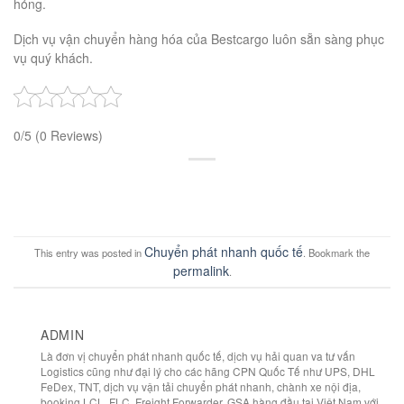
hỏng.
Dịch vụ vận chuyển hàng hóa của Bestcargo luôn sẵn sàng phục
vụ quý khách.
0/5
(0 Reviews)
Chuyển phát nhanh quốc tế
This entry was posted in
. Bookmark the
permalink
.
ADMIN
Là đơn vị chuyển phát nhanh quốc tế, dịch vụ hải quan va tư vấn
Logistics cũng như đại lý cho các hãng CPN Quốc Tế như UPS, DHL
FeDex, TNT, dịch vụ vận tải chuyển phát nhanh, chành xe nội địa,
booking LCL, FLC, Freight Forwarder, GSA hàng đầu tại Việt Nam với