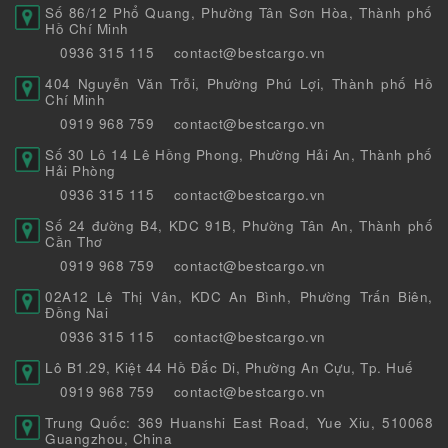
Số 86/12 Phổ Quang, Phường Tân Sơn Hòa, Thành phố
Hồ Chí Minh
0936 315 115
contact@bestcargo.vn
404 Nguyễn Văn Trỗi, Phường Phú Lợi, Thành phố Hồ
Chí Minh
0919 968 759
contact@bestcargo.vn
Số 30 Lô 14 Lê Hồng Phong, Phường Hải An, Thành phố
Hải Phòng
0936 315 115
contact@bestcargo.vn
Số 24 đường B4, KDC 91B, Phường Tân An, Thành phố
Cần Thơ
0919 968 759
contact@bestcargo.vn
02A12 Lê Thị Vân, KDC An Bình, Phường Trấn Biên,
Đồng Nai
0936 315 115
contact@bestcargo.vn
Lô B1.29, Kiệt 44 Hồ Đắc Di, Phường An Cựu, Tp. Huế
0919 968 759
contact@bestcargo.vn
Trung Quốc: 369 Huanshi East Road, Yue Xiu, 510068
Guangzhou, China