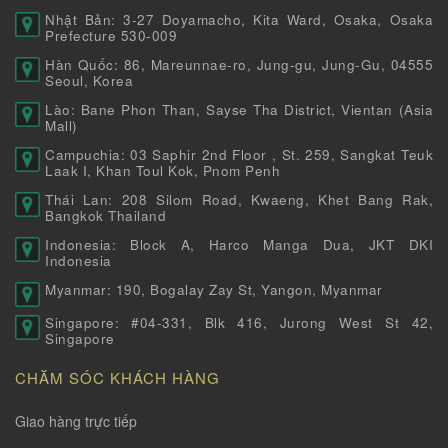
Nhật Bản: 3-27 Doyamacho, Kita Ward, Osaka, Osaka
Prefecture 530-009
Hàn Quốc: 86, Mareunnae-ro, Jung-gu, Jung-Gu, 04555
Seoul, Korea
Lào: Bane Phon Than, Sayse Tha District, Vientan (Asia
Mall)
Campuchia: 03 Saphir 2nd Floor , St. 259, Sangkat Teuk
Laak I, Khan Toul Kok, Pnom Penh
Thái Lan: 208 Silom Road, Kwaeng, Khet Bang Rak,
Bangkok Thailand
Indonesia: Block A, Harco Manga Dua, JKT DKI
Indonesia
Myanmar: 190, Bogalay Zay St, Yangon, Myanmar
Singapore: #04-331, Blk 416, Jurong West St 42,
Singapore
CHĂM SÓC KHÁCH HÀNG
Giao hàng trực tiếp