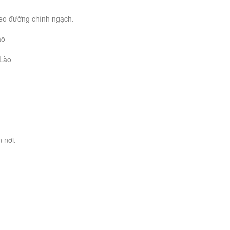
heo đường chính ngạch.
ào
 Lào
 nơi.
.