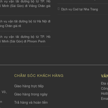
ch vụ vận tải đường bộ từ TP. Hồ
í Minh (Sài Gòn) đi Viêng Chăn giá
Dịch vụ Cod tại Nha Trang
ch vụ vận tải đường bộ từ Hà Nội đi
êng Chăn giá rẻ
ch vụ vận tải đường bộ từ TP. Hồ
í Minh (Sài Gòn) đi Phnom Penh
CHĂM SÓC KHÁCH HÀNG
VĂ
Địa 
Giao hàng trực tiếp
Công
 Võ,
Hotl
Giao hàng trong ngày
Emai
vn
Trả hàng và hoàn tiền