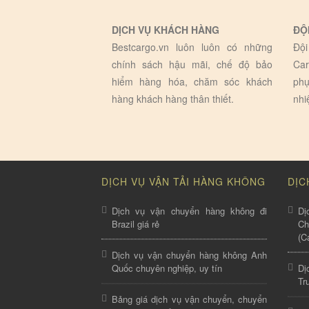
DỊCH VỤ KHÁCH HÀNG
ĐỘ
Bestcargo.vn luôn luôn có những
Đội
chính sách hậu mãi, chế độ bảo
Car
hiểm hàng hóa, chăm sóc khách
phụ
hàng khách hàng thân thiết.
nhi
DỊCH VỤ VẬN TẢI HÀNG KHÔNG
DỊC
Dịch vụ vận chuyển hàng không đi
Dị
Brazil giá rẻ
C
(C
Dịch vụ vận chuyển hàng không Anh
Quốc chuyên nghiệp, uy tín
Dị
Tr
Bảng giá dịch vụ vận chuyển, chuyển