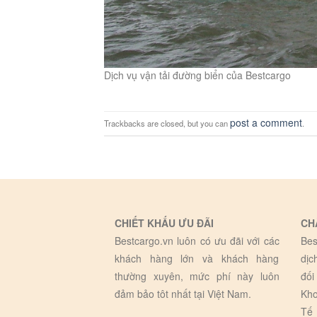
Dịch vụ vận tải đường biển của Bestcargo
post a comment
Trackbacks are closed, but you can
.
CHIẾT KHẤU ƯU ĐÃI
CH
Bestcargo.vn luôn có ưu đãi với các
Bes
khách hàng lớn và khách hàng
dịc
thường xuyên, mức phí này luôn
đối
đảm bảo tôt nhất tại Việt Nam.
Kho
Tế