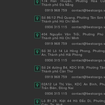
174 Hàn Thuyên, Phường Hòa Cư
Thành phố Đà Nẵng
0919 968 759
contact@bestcargo.
Số 86/12 Phổ Quang, Phường Tân Sơn H
Thành phố Hồ Chí Minh
0936 315 115
contact@bestcargo.
404 Nguyễn Văn Trỗi, Phường Phú 
Thành phố Hồ Chí Minh
0919 968 759
contact@bestcargo.
Số 30 Lô 14 Lê Hồng Phong, Phường
An, Thành phố Hải Phòng
0936 315 115
contact@bestcargo.
Số 24 đường B4, KDC 91B, Phường Tân
Thành phố Cần Thơ
0919 968 759
contact@bestcargo.
02A12 Lê Thị Vân, KDC An Bình, Ph
Trấn Biên, Đồng Nai
0936 315 115
contact@bestcargo.
Lô B1.29, Kiệt 44 Hồ Đắc Di, Phườn
Cựu, Tp. Huế