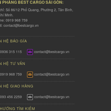
N PHÀNG BEST CARGO SÀI GÒN:
chỉ: Số 86/12 Phổ Quang, Phường 2, Tân Bình,
hí Minh.
ine: 0919 968 759
l:
contact@bestcargo.vn
N HỆ BÁO GÍA
0936 315 115
contact@bestcargo.vn
N HỆ TƯ VẤN
0919 968 759
contact@bestcargo.vn
N HỆ GIAO HÀNG
093 456 2259
contact@bestcargo.vn
 HƯỚNG TÌM KIẾM