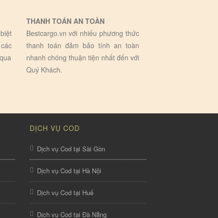
THANH TOÁN AN TOÀN
biệt
Bestcargo.vn với nhiếu phương thức
 các
thanh toán đảm bảo tính an toàn
 qua
nhanh chóng thuận tiện nhất đến với
Quý Khách.
DỊCH VỤ COD
Dịch vụ Cod tại Sài Gòn
Dịch vụ Cod tại Hà Nội
Dịch vụ Cod tại Huế
Dịch vụ Cod tại Đà Nẵng