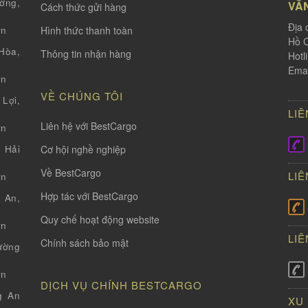
ờng,
VĂ
Cách thức gửi hàng
Địa 
Hình thức thanh toàn
vn
Hồ C
òa,
Thông tin nhận hàng
Hotl
Emai
vn
VỀ CHÚNG TÔI
Lợi,
LIÊ
Liên hệ với BestCargo
vn
Cơ hội nghề nghiệp
 Hải
Về BestCargo
LIÊ
vn
Hợp tác với BestCargo
 An,
Quy chế hoạt động website
vn
LIÊ
Chính sách bảo mật
ường
vn
DỊCH VỤ CHÍNH BESTCARGO
g An
XU