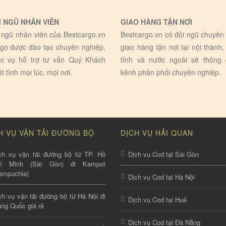
I NGŨ NHÂN VIÊN
GIAO HÀNG TẬN NƠI
 ngũ nhân viên của Bestcargo.vn
Bestcargo.vn có đội ngũ chuyên 
go được đào tạo chuyên nghiệp,
giao hàng tận nơi tại nội thành,
c vụ hỗ trợ tư vấn Quý Khách
tỉnh và nước ngoài sẽ thông
ệt tình mọi lúc, mọi nơi.
kênh phân phối chuyên nghiệp.
H VỤ VẬN TẢI ĐƯỜNG BỘ
DỊCH VỤ HẢI QUAN
ch vụ vận tải đường bộ từ TP. Hồ
Dịch vụ Cod tại Sài Gòn
hí Minh (Sài Gòn) đi Kampot
ampuchia)
Dịch vụ Cod tại Hà Nội
ch vụ vận tải đường bộ từ Hà Nội đi
Dịch vụ Cod tại Huế
ung Quốc giá rẻ
Dịch vụ Cod tại Đà Nẵng