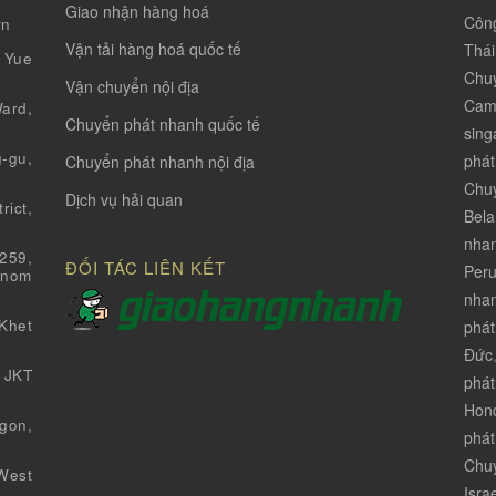
Giao nhận hàng hoá
Công
vn
Vận tải hàng hoá quốc tế
Thá
 Yue
Chuy
Vận chuyển nội địa
Cam
ard,
Chuyển phát nhanh quốc tế
sing
-gu,
phát
Chuyển phát nhanh nội địa
Chuy
Dịch vụ hải quan
ict,
Bela
nha
259,
ĐỐI TÁC LIÊN KẾT
Per
Pnom
nhan
Khet
phát
Đức
 JKT
phát
Hon
gon,
phát
Chuy
West
Isra