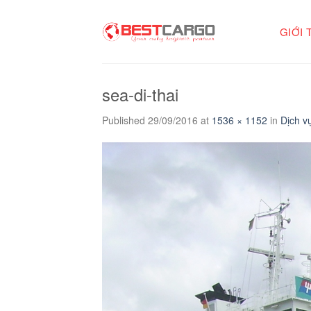
Skip
to
GIỚI 
content
sea-di-thai
Published
29/09/2016
at
1536 × 1152
in
Dịch v