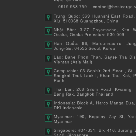
0919 968 759
contact@bestcargo.
Trung Quốc: 369 Huanshi East Road,
Xiu, 510068 Guangzhou, China
Nhật Bản: 3-27 Doyamacho, Kita W
Osaka, Osaka Prefecture 530-009
Hàn Quốc: 86, Mareunnae-ro, Jung
Jung-Gu, 04555 Seoul, Korea
Lào: Bane Phon Than, Sayse Tha Distr
Vientan (Asia Mall)
Campuchia: 03 Saphir 2nd Floor , St. 
Sangkat Teuk Laak I, Khan Toul Kok, 
Penh
Thái Lan: 208 Silom Road, Kwaeng, 
Bang Rak, Bangkok Thailand
Indonesia: Block A, Harco Manga Dua,
DKI Indonesia
Myanmar: 190, Bogalay Zay St, Yan
Myanmar
Singapore: #04-331, Blk 416, Jurong 
St 42, Singapore