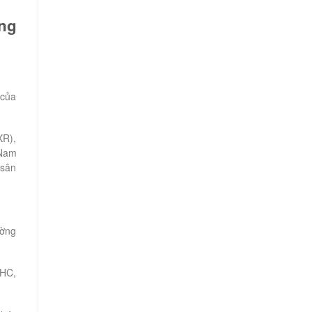
ng
 của
XR),
 Nam
 sân
ường
 HC,