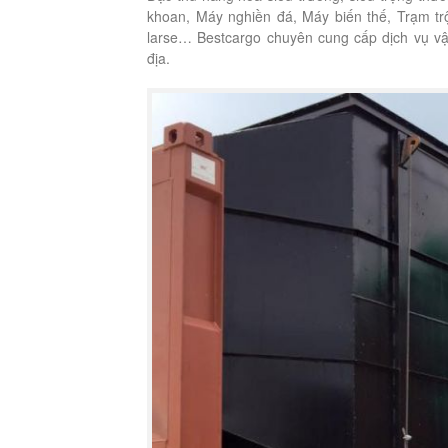
khoan, Máy nghiền đá, Máy biến thế, Trạm trộ
larse… Bestcargo chuyên cung cấp dịch vụ v
địa.