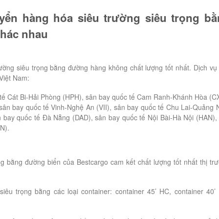
yển hàng hóa siêu trường siêu trọng bằ
khác nhau
rường siêu trọng bằng đường hàng không chất lượng tốt nhất. Dịch vụ
 Việt Nam:
 tế Cát Bi-Hải Phòng (HPH), sân bay quốc tế Cam Ranh-Khánh Hòa (C
sân bay quốc tế Vinh-Nghệ An (VII), sân bay quốc tế Chu Lai-Quảng
n bay quốc tế Đà Nẵng (DAD), sân bay quốc tế Nội Bài-Hà Nội (HAN),
N).
ng bằng đường biển của Bestcargo cam kết chất lượng tốt nhất thị tr
êu trọng bằng các loại container: container 45’ HC, container 40’