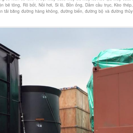
n bê tông, Rô bốt, Nồi hơi, Si lô, Bồn ống, Dầm cầu trục, Kèo thép
ận tải bằng đường hàng không, đường biển, đường bộ và đường thủy