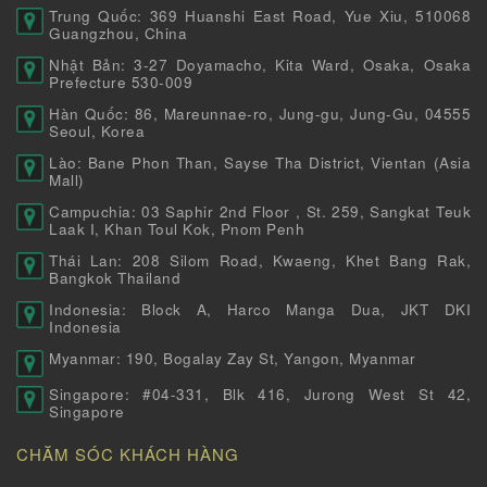
Trung Quốc: 369 Huanshi East Road, Yue Xiu, 510068
Guangzhou, China
Nhật Bản: 3-27 Doyamacho, Kita Ward, Osaka, Osaka
Prefecture 530-009
Hàn Quốc: 86, Mareunnae-ro, Jung-gu, Jung-Gu, 04555
Seoul, Korea
Lào: Bane Phon Than, Sayse Tha District, Vientan (Asia
Mall)
Campuchia: 03 Saphir 2nd Floor , St. 259, Sangkat Teuk
Laak I, Khan Toul Kok, Pnom Penh
Thái Lan: 208 Silom Road, Kwaeng, Khet Bang Rak,
Bangkok Thailand
Indonesia: Block A, Harco Manga Dua, JKT DKI
Indonesia
Myanmar: 190, Bogalay Zay St, Yangon, Myanmar
Singapore: #04-331, Blk 416, Jurong West St 42,
Singapore
CHĂM SÓC KHÁCH HÀNG