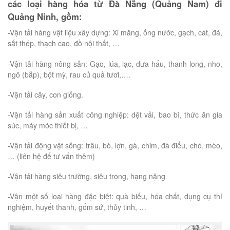
các loại hàng hóa từ Đà Nẵng (Quảng Nam) đi
Quảng Ninh, gồm:
-Vận tải hàng vật liệu xây dựng: Xi măng, ống nước, gạch, cát, đá,
sắt thép, thạch cao, đồ nội thất, …
-Vận tải hàng nông sản: Gạo, lúa, lạc, dưa hấu, thanh long, nho,
ngô (bắp), bột mỳ, rau củ quả tươi,….
-Vận tải cây, con giống.
-Vận tải hàng sản xuất công nghiệp: dệt vải, bao bì, thức ăn gia
súc, máy móc thiết bị, …
-Vận tải động vật sống: trâu, bò, lợn, gà, chim, đà điểu, chó, mèo,
… (liên hệ để tư vấn thêm)
-Vận tải hàng siêu trường, siêu trọng, hạng nặng
-Vận một số loại hàng đặc biệt: quà biếu, hóa chất, dụng cụ thí
nghiệm, huyết thanh, gốm sứ, thủy tinh, …