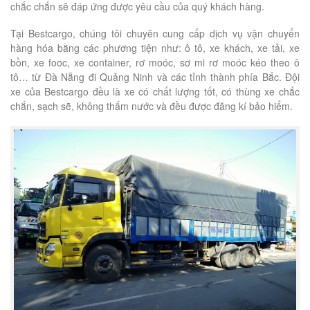
chắc chắn sẽ đáp ứng được yêu cầu của quý khách hàng.
Tại Bestcargo, chúng tôi chuyên cung cấp dịch vụ vận chuyển
hàng hóa bằng các phương tiện như: ô tô, xe khách, xe tải, xe
bồn, xe fooc, xe container, rơ moóc, sơ mi rơ moóc kéo theo ô
tô… từ Đà Nẵng đi Quảng Ninh và các tỉnh thành phía Bắc. Đội
xe của Bestcargo đều là xe có chất lượng tốt, có thùng xe chắc
chắn, sạch sẽ, không thấm nước và đều được đăng kí bảo hiểm.