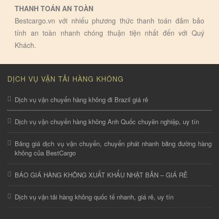
THANH TOÁN AN TOÀN
Bestcargo.vn với nhiếu phương thức thanh toán đảm bảo
tính an toàn nhanh chóng thuận tiện nhất đến với Quý
Khách.
DỊCH VỤ VẬN TẢI HÀNG KHÔNG
Dịch vụ vận chuyển hàng không đi Brazil giá rẻ
Dịch vụ vận chuyển hàng không Anh Quốc chuyên nghiệp, uy tín
Bảng giá dịch vụ vận chuyển, chuyển phát nhanh bằng đường hàng
không của BestCargo
BÁO GIÁ HÀNG KHÔNG XUẤT KHẨU NHẬT BẢN – GIÁ RẺ
Dịch vụ vận tải hàng không quốc tế nhanh, giá rẻ, uy tín