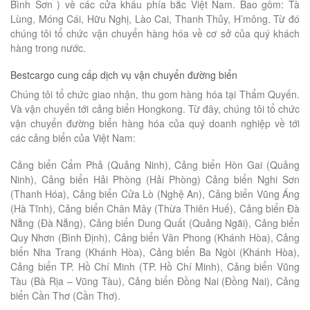
Bình Sơn ) về các cửa khẩu phía bắc Việt Nam. Bao gồm: Tà
Lùng, Móng Cái, Hữu Nghị, Lào Cai, Thanh Thủy, H’mông. Từ đó
chúng tôi tổ chức vận chuyển hàng hóa về cơ sở của quý khách
hàng trong nước.
Bestcargo cung cấp dịch vụ vận chuyển đường biển
Chúng tôi tổ chức giao nhận, thu gom hàng hóa tại Thẩm Quyến.
Và vận chuyển tới cảng biển Hongkong. Từ đây, chúng tôi tổ chức
vận chuyển đường biển hàng hóa của quý doanh nghiệp về tới
các cảng biển của Việt Nam:
Cảng biển Cẩm Phả (Quảng Ninh), Cảng biển Hòn Gai (Quảng
Ninh), Cảng biển Hải Phòng (Hải Phòng) Cảng biển Nghi Sơn
(Thanh Hóa), Cảng biển Cửa Lò (Nghệ An), Cảng biển Vũng Áng
(Hà Tĩnh), Cảng biển Chân Mây (Thừa Thiên Huế), Cảng biển Đà
Nẵng (Đà Nẵng), Cảng biển Dung Quất (Quảng Ngãi), Cảng biển
Quy Nhơn (Bình Định), Cảng biển Vân Phong (Khánh Hòa), Cảng
biển Nha Trang (Khánh Hòa), Cảng biển Ba Ngòi (Khánh Hòa),
Cảng biển TP. Hồ Chí Minh (TP. Hồ Chí Minh), Cảng biển Vũng
Tàu (Bà Rịa – Vũng Tàu), Cảng biển Đồng Nai (Đồng Nai), Cảng
biển Cần Thơ (Cần Thơ).