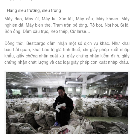
–Hàng siêu trường, siêu trọng
Máy đào, Máy ủi, Máy lu, Xúc lật, Máy cẩu, Máy khoan, Máy
nghiền đá, Máy biến thế, Trạm trộn bê tông, Rô bốt, Nồi hơi, Si lô,
Bồn ống, Dầm cầu trục, Kèo thép, Cừ larse…
Đồng thời, Bestcargo đảm nhận một số dịch vụ khác. Như khai
báo hải quan, khai báo trị giá tính thuế, xin giấy phép xuất nhập
khẩu, giấy chứng nhận xuất xứ, giấy chứng nhận kiểm định, giấy
chứng nhận chất lượng và các loại giấy phép con xuất nhập khẩu.