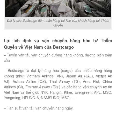
Đại lý của Bestcargo đến nhận hàng tại kho của khách hàng tại Thẩm
Quyến
Lợi ích dịch vụ vận chuyển hàng hóa từ Thẩm
Quyến về Việt Nam của Bestcargo
– Tuyến vận tải, vận chuyển đường hàng không, đường biển toàn
cầu
– Bestcargo là đại lý hàng hóa (cargo) của nhiều hãng hàng
không (như: Vietnam Airlines (VN), Japan Air (JAL), Vietjet Air
VJ), Asiana Airline (OZ), Thai Airway (TG), Area Flot, China
Airlines (CI), Emirate Airway (Ek) ) và các hãng vận chuyển uy tín
Việt Nam và thế giới: NYK, Hangin, Kline, Evergreen, APL, MSC,
Yangming, HEUNG-A, NAMSUNG, MSC, …
– Tần suất vận tải, vận chuyển hàng ngày.