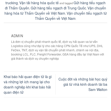
trucking
Vận tải hàng hóa quốc tế
Gửi hàng tiểu ngạch
,
and tagged
đi Thẩm Quyến
Gửi hàng tiểu ngạch đi Trung Quốc
Vận chuyển
,
,
hàng hóa từ Thẩm Quyến về Việt Nam
Vận chuyển tiểu ngạch từ
,
Thẩm Quyến về Việt Nam
.
ADMIN
Là đơn vị chuyển phát nhanh quốc tế, dịch vụ hải quan va tư vấn
Logistics cũng như đại lý cho các hãng CPN Quốc Tế như UPS, DHL
FeDex, TNT, dịch vụ vận tải chuyển phát nhanh, chành xe nội địa,
booking LCL, FLC, Freight Forwarder, GSA hàng đầu tại Việt Nam với
giá thành và dịch vụ chuyên nghiệp
Khai báo hải quan điện tử là gì
Cuộc đời và những bài học quý
và những lợi ích mang lại cho
giá từ nhà kinh doanh tài ba
doanh nghiệp khi khai báo hải
Sam Walton
quan điện tử