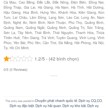
Cà Mau, Cao Bằng, Đắk Lắk, Đắk Nông, Điện Biên, Đồng Nai,
Đồng Tháp, Gia Lai, Hà Giang, Hà Nam, Hà Tĩnh, Hải Dương,
Hậu Giang, Hòa Bình, Hưng Yên, Khánh Hòa, Kiên Giang, Kon
Tum, Lai Châu, Lâm Đồng, Lạng Sơn, Lào Cai, Long An, Nam
Định, Nghệ An, Ninh Bình, Ninh Thuận, Phú Thọ, Quảng Bình,
Quảng Nam, Quảng Ngãi, Quảng Ninh, Quảng Trị, Sóc Trăng,
Sơn La, Tây Ninh, Thái Bình, Thái Nguyên, Thanh Hóa, Thừa
Thiên Huế, Tiền Giang, Trà Vinh, Tuyên Quang, Vĩnh Long, Vĩnh
Phúc, Yên Bái, Phú Yên, Cần Thơ, Đà Nẵng, Hải Phòng, Hà Nội,
Tp. Hồ Chí Minh.
1.2/5 - (42 bình chọn)
0/5
(0 Reviews)
Chuyển phát nhanh quốc tế
Dịch vụ CQ,CO
This entry was posted in
,
,
Dịch vụ đặc biệt
Dịch vụ hải quan
Dịch vụ kho bãi
Dịch vụ
,
,
,