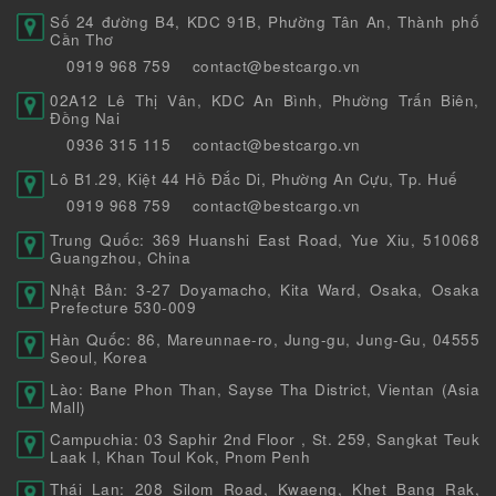
Số 24 đường B4, KDC 91B, Phường Tân An, Thành phố
Cần Thơ
0919 968 759
contact@bestcargo.vn
02A12 Lê Thị Vân, KDC An Bình, Phường Trấn Biên,
Đồng Nai
0936 315 115
contact@bestcargo.vn
Lô B1.29, Kiệt 44 Hồ Đắc Di, Phường An Cựu, Tp. Huế
0919 968 759
contact@bestcargo.vn
Trung Quốc: 369 Huanshi East Road, Yue Xiu, 510068
Guangzhou, China
Nhật Bản: 3-27 Doyamacho, Kita Ward, Osaka, Osaka
Prefecture 530-009
Hàn Quốc: 86, Mareunnae-ro, Jung-gu, Jung-Gu, 04555
Seoul, Korea
Lào: Bane Phon Than, Sayse Tha District, Vientan (Asia
Mall)
Campuchia: 03 Saphir 2nd Floor , St. 259, Sangkat Teuk
Laak I, Khan Toul Kok, Pnom Penh
Thái Lan: 208 Silom Road, Kwaeng, Khet Bang Rak,