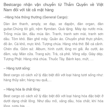
Bestcargo nhận vận chuyển từ Thẩm Quyến về Việt
Nam đối với tất cả mặt hàng
–Hàng hóa thông thường (General Cargo):
Dàn âm thanh, amply, xe đạp, xe đạpện, đàn organ, đàn
guitar.Chúng tôi gối, nệm Kymdan. Quà tặng. Máy ép nước mía.
Trống múa lân, đầu múa lân. Tranh, tranh sơn mài, tranh sơn
dầu. Tôm khô. Bàn ghế mây. Quần áo. Chuyển phát thực phẩm,
đồ ăn. Cá khô, mực khô. Tượng chúa. Hàng nhà thờ. Bể cá cảnh.
Chén dĩa. Gốm sứ. Album, hình cưới, lông mi giả. Áo cưới, áo
đầm, váy. Màn cửa. Trang sức. Trà, cà phê. Võng xếp. Giày dép.
Tượng Phật. Hàng nhà chùa. Thuốc Tây. Bánh kẹo, mứt, …
– Hàng tươi sống:
Best cargo có cách xử lý đặc biệt đối với loại hàng tươi sống như:
hàng thủy sản; hàng rau quả,…
– Hàng hóa là chất lỏng:
Best cargo có cách xử lý đặc biệt đối với loại hàng hóa đặc biệt ở
dưới dạng chất lỏng. Như dầu mỏ, xăng dầu, hóa chất, khí hóa
lỏng, rượu bia, …