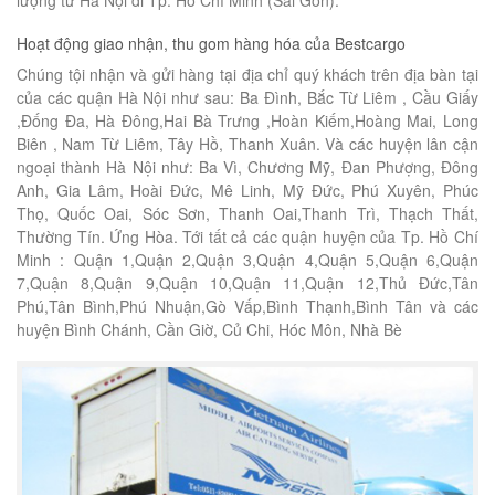
Hoạt động giao nhận, thu gom hàng hóa của Bestcargo
Chúng tội nhận và gửi hàng tại địa chỉ quý khách trên địa bàn tại
của các quận Hà Nội như sau: Ba Đình, Bắc Từ Liêm , Cầu Giấy
,Đống Đa, Hà Đông,Hai Bà Trưng ,Hoàn Kiếm,Hoàng Mai, Long
Biên , Nam Từ Liêm, Tây Hồ, Thanh Xuân. Và các huyện lân cận
ngoại thành Hà Nội như: Ba Vì, Chương Mỹ, Đan Phượng, Đông
Anh, Gia Lâm, Hoài Đức, Mê Linh, Mỹ Đức, Phú Xuyên, Phúc
Thọ, Quốc Oai, Sóc Sơn, Thanh Oai,Thanh Trì, Thạch Thất,
Thường Tín. Ứng Hòa. Tới tất cả các quận huyện của Tp. Hồ Chí
Minh : Quận 1,Quận 2,Quận 3,Quận 4,Quận 5,Quận 6,Quận
7,Quận 8,Quận 9,Quận 10,Quận 11,Quận 12,Thủ Đức,Tân
Phú,Tân Bình,Phú Nhuận,Gò Vấp,Bình Thạnh,Bình Tân và các
huyện Bình Chánh, Cần Giờ, Củ Chi, Hóc Môn, Nhà Bè