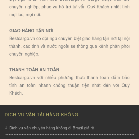
chuyên nghiệp, phục vụ hỗ trợ tư vấn Quý Khách nhiệt tình
mọi lúc, mọi nơi.
GIAO HÀNG TẬN NƠI
Bestcargo.vn có đội ngũ chuyên biệt giao hàng tận nơi tại nội
thành, các tỉnh và nước ngoài sẽ thông qua kênh phân phối
chuyên nghiệp.
THANH TOÁN AN TOÀN
Bestcargo.vn với nhiếu phương thức thanh toán đảm bảo
tính an toàn nhanh chóng thuận tiện nhất đến với Quý
Khách.
DỊCH VỤ VẬN TẢI HÀNG KHÔNG
Dịch vụ vận chuyển hàng không đi Brazil giá rẻ