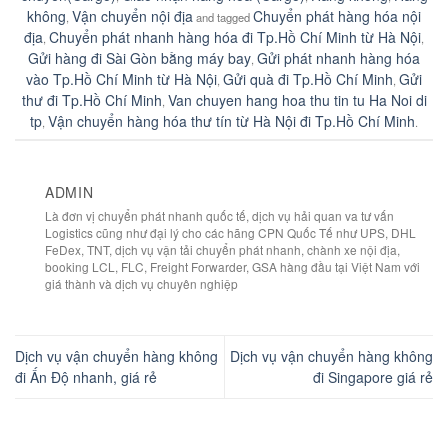
không
Vận chuyển nội địa
Chuyển phát hàng hóa nội
,
and tagged
địa
Chuyển phát nhanh hàng hóa đi Tp.Hồ Chí Minh từ Hà Nội
,
,
Gửi hàng đi Sài Gòn bằng máy bay
Gửi phát nhanh hàng hóa
,
vào Tp.Hồ Chí Minh từ Hà Nội
Gửi quà đi Tp.Hồ Chí Minh
Gửi
,
,
thư đi Tp.Hồ Chí Minh
Van chuyen hang hoa thu tin tu Ha Noi di
,
tp
Vận chuyển hàng hóa thư tín từ Hà Nội đi Tp.Hồ Chí Minh
,
.
ADMIN
Là đơn vị chuyển phát nhanh quốc tế, dịch vụ hải quan va tư vấn
Logistics cũng như đại lý cho các hãng CPN Quốc Tế như UPS, DHL
FeDex, TNT, dịch vụ vận tải chuyển phát nhanh, chành xe nội địa,
booking LCL, FLC, Freight Forwarder, GSA hàng đầu tại Việt Nam với
giá thành và dịch vụ chuyên nghiệp
Dịch vụ vận chuyển hàng không
Dịch vụ vận chuyển hàng không
đi Ấn Độ nhanh, giá rẻ
đi Singapore giá rẻ