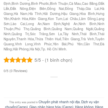
Định,Bình Dương,Bình Phước,Bình Thuận,Cà Mau,Cao Bằng,Đắk
Lắk,Đắk Nông,Điện Biên,Đồng Nai,Đồng Tháp,Gia Lai,Hà
Giang,Hà Nam,Hà Tĩnh,Hải Dương,Hậu Giang,Hòa Bình,Hưng
Yên,Khánh Hòa,Kiên Giang,Kon Tum,Lai Châu,Lâm Đồng,Lạng
Sơn,Lào Cai,Long An,Nam Định,Nghệ An,Ninh Bình,Ninh
Thuận,Phú Thọ,Quảng Bình,Quảng Nam,Quảng Ngãi,Quảng
Ninh,Quảng Trị,Sóc Trăng,Sơn La,Tây Ninh,Thái Bình,Thái
Nguyên,Thanh Hóa,Thừa Thiên Huế,Tiền Giang,Trà Vinh,Tuyên
Quang,Vĩnh Long,Vĩnh Phúc,Yên Bái,Phú Yên,Cần Thơ,Đà
Nẵng,Hải Phòng,Hà Nội,Tp. Hồ Chí Minh.
5/5 - (1 bình chọn)
0/5
(0 Reviews)
Chuyển phát nhanh nội địa
Dịch vụ vận
This entry was posted in
,
chuyển(Cargo)
Giao nhận hàng hóa (Cargo)
Hàng không
Hàng
,
,
,