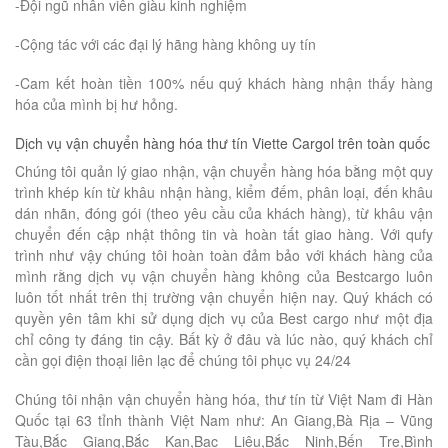
-Đội ngũ nhân viên giàu kinh nghiệm
-Cộng tác với các đại lý hãng hàng không uy tín
-Cam kết hoàn tiền 100% nếu quý khách hàng nhận thấy hàng
hóa của mình bị hư hỏng.
Dịch vụ vận chuyển hàng hóa thư tín Viette Cargol trên toàn quốc
Chúng tôi quản lý giao nhận, vận chuyển hàng hóa bằng một quy
trình khép kín từ khâu nhận hàng, kiểm đếm, phân loại, đến khâu
dán nhãn, đóng gói (theo yêu cầu của khách hàng), từ khâu vận
chuyển đến cập nhật thông tin và hoàn tất giao hàng. Với qufy
trình như vậy chúng tôi hoàn toàn đảm bảo với khách hàng của
mình rằng dịch vụ vận chuyển hàng không của Bestcargo luôn
luôn tốt nhất trên thị trường vận chuyển hiện nay. Quý khách có
quyền yên tâm khi sử dụng dịch vụ của Best cargo như một địa
chỉ công ty đáng tin cậy. Bất kỳ ở đâu và lúc nào, quý khách chỉ
cần gọi điện thoại liên lạc để chúng tôi phục vụ 24/24
Chúng tôi nhận vận chuyển hàng hóa, thư tín từ Việt Nam đi Hàn
Quốc tại 63 tỉnh thành Việt Nam như: An Giang,Bà Rịa – Vũng
Tàu,Bắc Giang,Bắc Kạn,Bạc Liêu,Bắc Ninh,Bến Tre,Bình