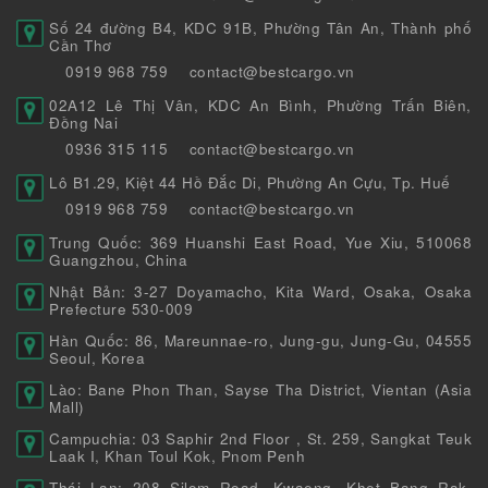
Số 24 đường B4, KDC 91B, Phường Tân An, Thành phố
Cần Thơ
0919 968 759
contact@bestcargo.vn
02A12 Lê Thị Vân, KDC An Bình, Phường Trấn Biên,
Đồng Nai
0936 315 115
contact@bestcargo.vn
Lô B1.29, Kiệt 44 Hồ Đắc Di, Phường An Cựu, Tp. Huế
0919 968 759
contact@bestcargo.vn
Trung Quốc: 369 Huanshi East Road, Yue Xiu, 510068
Guangzhou, China
Nhật Bản: 3-27 Doyamacho, Kita Ward, Osaka, Osaka
Prefecture 530-009
Hàn Quốc: 86, Mareunnae-ro, Jung-gu, Jung-Gu, 04555
Seoul, Korea
Lào: Bane Phon Than, Sayse Tha District, Vientan (Asia
Mall)
Campuchia: 03 Saphir 2nd Floor , St. 259, Sangkat Teuk
Laak I, Khan Toul Kok, Pnom Penh
Thái Lan: 208 Silom Road, Kwaeng, Khet Bang Rak,