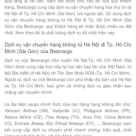
quà tặng là rất cao. Nắm bắt được nhu cầu đó của quý khách
hàng, Bestcargo cung cấp dịch vụ vận chuyển hàng hóa thư tín từ
Hà Nội đi Tp. Hồ Chí Minh (Sài Gòn) (và ngược lại). Sử dụng dịch
vụ vận chuyển hàng không từ Hà Nội đi Tp. Hồ Chí Minh (Sài
Gòn) của Bestcargo, quý khách hàng sẽ nhận được nhiều ưu đãi
nhất. Kèm theo đó là chất lượng dịch vụ tốt nhất hiện nay.
Dịch vụ vận chuyển hàng không từ Hà Nội đi Tp. Hồ Chí
Minh (Sài Gòn) của Bestcargo
Dịch vụ của Bestcargo trên tuyến Hà Nội-Tp. Hồ Chí Minh (Sài
Gòn) được cung cấp trực tiếp tại hai sân bay lớn của Việt Nam: từ
Nội Bài-HAN (ở Hà Nội) tới Tân Sơn Nhất-SGN (Tp. Hồ Chí Minh).
Ngoài ra, dịch vụ của Bestcargo còn phủ khắp địa bàn của Hà Nội
và Tp. Hồ Chí Minh, bao gồm cả những dịch vụ giao nhận sau
chặng vận chuyển chính.
Là đại diện cargo chính thức của các hãng hàng không lớn như:
Vietnam Airlines (VN), VietjerAir (VJ), Philippine Airlines (PR),
Asiana Airline (OZ), Thai Airway (TG), Area Flot, China Airlines
(CI), Emirate Airway (Ek) Etihad Airways (EY),…, Bestcargo cam
kết cung cấp dịch vụ chuyển phát nhanh chóng, hiệu quả, chất
lượng từ Hà Nội đi Tp. Hồ Chí Minh (Sài Gòn).