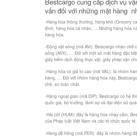
Bestcargo cung cấp dịch vụ vậ
vấn đối với những mặt hàng n
-Hàng hóa thông thường, hàng khô (Grocery ca
đình, hàng hóa cá nhân, … Những hàng hóa này 
hàng hóa.
-Động vật sống (mã AVi): Bestcargo nhận chở c
sống (AVX), … Đối với một số măt hàng đặc biệ
giấy kiểm dịch động thực vật, giấy phép vận c
-Hàng hóa có giá trị cao (mã VAL): là nhóm hà
hàng, … Đối với nhóm hàng hóa này, Bestcargo
chẽ, an toàn nhất.
-Hàng ngoại giao (mã DIP): Bestcargo có hệ th
quốc gia, bộ trưởng, lãnh sự và đại diện sứ quá
-Hài cốt (HUM): đây là hàng hóa nhạy cảm, Bes
của Pháp luật Việt Nam và các tổ chức quốc tế.
-Hàng dễ hỏng (mã PER): đây là nhóm hàng đặc