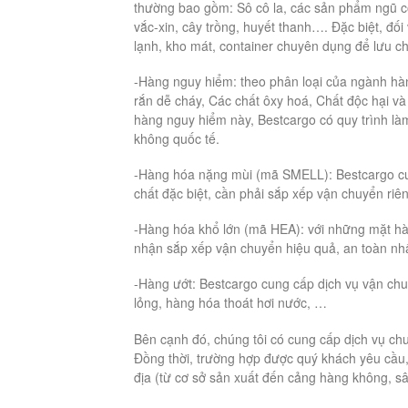
thường bao gồm: Sô cô la, các sản phẩm ngũ cố
vắc-xin, cây trồng, huyết thanh…. Đặc biệt, đối
lạnh, kho mát, container chuyên dụng để lưu c
-Hàng nguy hiểm: theo phân loại của ngành hàn
rắn dễ cháy, Các chất ôxy hoá, Chất độc hại v
hàng nguy hiểm này, Bestcargo có quy trình là
không quốc tế.
-Hàng hóa nặng mùi (mã SMELL): Bestcargo cun
chất đặc biệt, cần phải sắp xếp vận chuyển riên
-Hàng hóa khổ lớn (mã HEA): với những mặt hàn
nhận sắp xếp vận chuyển hiệu quả, an toàn nhấ
-Hàng ướt: Bestcargo cung cấp dịch vụ vận chu
lỏng, hàng hóa thoát hơi nước, …
Bên cạnh đó, chúng tôi có cung cấp dịch vụ chu
Đồng thời, trường hợp được quý khách yêu cầu
địa (từ cơ sở sản xuất đến cảng hàng không, sâ