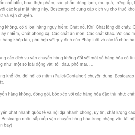
c chế biến, hoa, thực phẩm, sản phẩm đông lạnh, rau quả, trứng ấp, t
 với các loại mặt hàng này, Bestcargo có cung cấp dịch vụ cho thuê kho
hữ và vận chuyển.
g không, có 9 loại hàng nguy hiểm: Chất nổ, Khí, Chất lỏng dễ cháy, 
à lây nhiễm, Chất phóng xạ, Các chất ăn mòn, Các chất khác. Với các m
m hàng khép kín, phù hợp với quy đinh của Pháp luật và các tổ chức h
g cấp dịch vụ vận chuyển hàng không đối với một số hàng hóa có tí
g như: một số loài động vật, tỏi, dầu, phô mai, …
g khổ lớn, đòi hỏi có mâm (Pallet/Container) chuyên dụng, Bestcargo
t.
yển hàng không, đóng gói, bốc xếp với các hàng hóa đặc thù như: chấ
yển phát nhanh quốc tế và nội địa nhanh chóng, uy tín, chất lượng cao
, Bestcargo nhận sắp xếp vận chuyển hàng hóa trong chặng vận tải nộ
n bay).