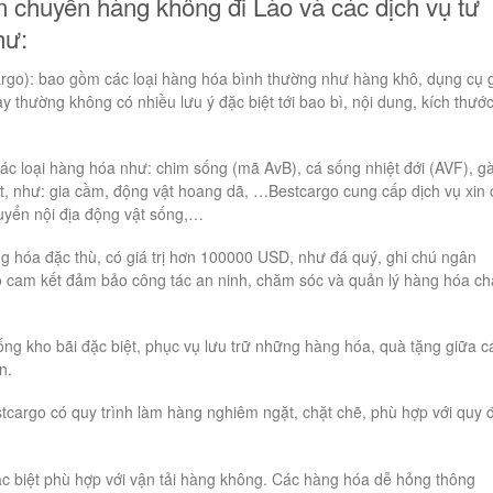
n chuyển hàng không đi Lào và các dịch vụ tư
hư:
rgo): bao gồm các loại hàng hóa bình thường như hàng khô, dụng cụ 
thường không có nhiều lưu ý đặc biệt tới bao bì, nội dung, kích thướ
ác loại hàng hóa như: chim sống (mã AvB), cá sống nhiệt đới (AVF), g
t, như: gia cầm, động vật hoang dã, …Bestcargo cung cấp dịch vụ xin
huyển nội địa động vật sống,…
ng hóa đặc thù, có giá trị hơn 100000 USD, như đá quý, ghi chú ngân
 cam kết đảm bảo công tác an ninh, chăm sóc và quản lý hàng hóa ch
ống kho bãi đặc biệt, phục vụ lưu trữ những hàng hóa, quà tặng giữa c
n.
tcargo có quy trình làm hàng nghiêm ngặt, chặt chẽ, phù hợp với quy 
 biệt phù hợp với vận tải hàng không. Các hàng hóa dễ hỏng thông