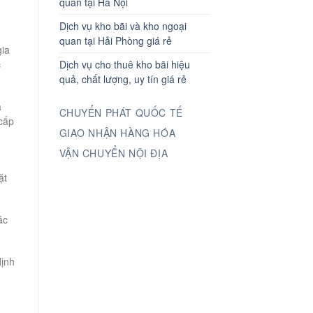
quan tại Hà Nội
Dịch vụ kho bãi và kho ngoại
quan tại Hải Phòng giá rẻ
gia
c
Dịch vụ cho thuê kho bãi hiệu
quả, chất lượng, uy tín giá rẻ
à
CHUYỂN PHÁT QUỐC TẾ
 cấp
GIAO NHẬN HÀNG HÓA
VẬN CHUYỂN NỘI ĐỊA
ặt
ác
định